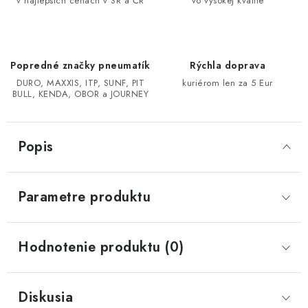
v najlepších cenách v SR a ČR
vo vysokej kvalite
CF MOTO CFORCE X850/X1000
POLARIS SPORTSMAN RZR 1000
Popredné značky pneumatík
Rýchla doprava
DURO, MAXXIS, ITP, SUNF, PIT
kuriérom len za 5 Eur
BULL, KENDA, OBOR a JOURNEY
LINHAI 400/500/M550/650
TGB BLADE 600/1000 LT LTX
Popis
SEGWAY SNARLER AT6 AT5
Parametre produktu
Podmienky ochrany osobných údajov
Všeobecné obchodné podmienky
Hodnotenie produktu (0)
Reklamačný poriadok - formulár
Kontakt
Diskusia