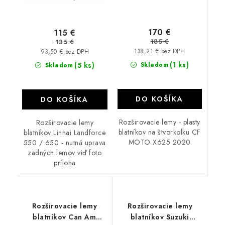
170 €
115 €
185 €
135 €
138,21 € bez DPH
93,50 € bez DPH
(1 ks)
(5 ks)
Skladom
Skladom
DO KOŠÍKA
DO KOŠÍKA
Rozširovacie lemy - plasty
Rozširovacie lemy
blatníkov na štvorkolku CF
blatníkov Linhai Landforce
MOTO X625 2020
550 / 650 - nutná uprava
zadných lemov viď foto
príloha
Rozširovacie lemy
Rozširovacie lemy
blatníkov Can Am
blatníkov Suzuki