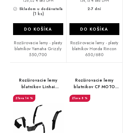
126,02 € bez DPH
134,15 € bez DPH
Skladom u dodávateľa
2-7 dní
(1 ks)
DO KOŠÍKA
DO KOŠÍKA
Rozširovacie lemy - plasty
Rozširovacie lemy - plasty
blatníkov Yamaha Grizzly
blatníkov Honda Rincon
550/700
650/680
Rozširovacie lemy
Rozširovacie lemy
blatnikov Linhai
blatnikov CF MOTO
landforce 550 650
X625 2020 - 2023
14 %
8 %