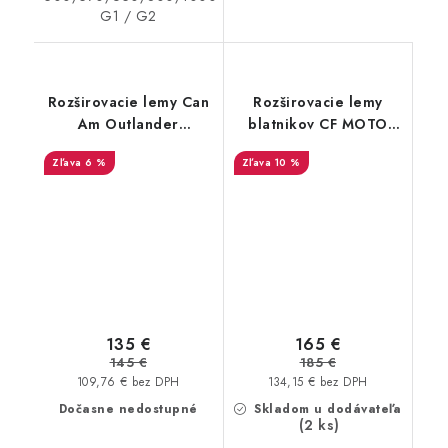
G1 / G2
Rozširovacie lemy Can
Rozširovacie lemy
Am Outlander
blatnikov CF MOTO
500/650/800 G1
X450, X520
6 %
10 %
STORM
135 €
165 €
145 €
185 €
109,76 € bez DPH
134,15 € bez DPH
Dočasne nedostupné
Skladom u dodávateľa
(2 ks)