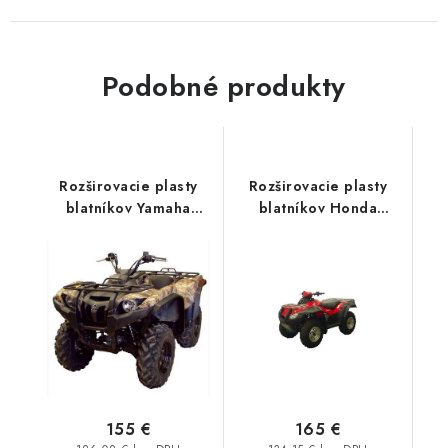
Podobné produkty
Rozširovacie plasty
Rozširovacie plasty
blatníkov Yamaha
blatníkov Honda
Grizzly 550/700
Rincon 650/680
155 €
165 €