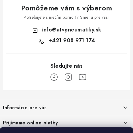
Pomôžeme vám s výberom
Potrebujete s niečím poradiť? Sme tu pre vás!
info
@
atvpneumatiky.sk
+421 908 971 174
Z
á
Informácie pre vás
p
ä
Podmienky ochrany osobných údajov
Prijímame online platby
t
Všeobecné obchodné podmienky