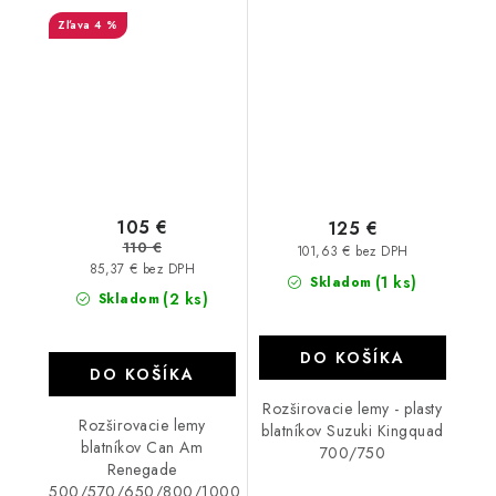
Renegade
Kingquad 700/750
4 %
500/570/650/800/1000
G1 / G2
105 €
125 €
110 €
101,63 € bez DPH
85,37 € bez DPH
(1 ks)
Skladom
(2 ks)
Skladom
DO KOŠÍKA
DO KOŠÍKA
Rozširovacie lemy - plasty
Rozširovacie lemy
blatníkov Suzuki Kingquad
blatníkov Can Am
700/750
Renegade
500/570/650/800/1000