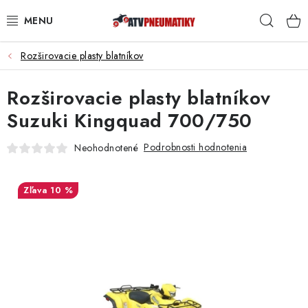
Prejsť
Hľad
na
obsah
Rozširovacie plasty blatníkov
PNEUMATIKY
Rozširovacie plasty blatníkov
DISKY
Suzuki Kingquad 700/750
ROZŠIROVACIE PODLOŽKY
Podrobnosti hodnotenia
Neohodnotené
NÁHRADNÉ DIELY NA ŠTVORKOLKY
10 %
OCHRANNÉ RÁMY
KUFRE A BOXY
KRYTY PODVOZKU