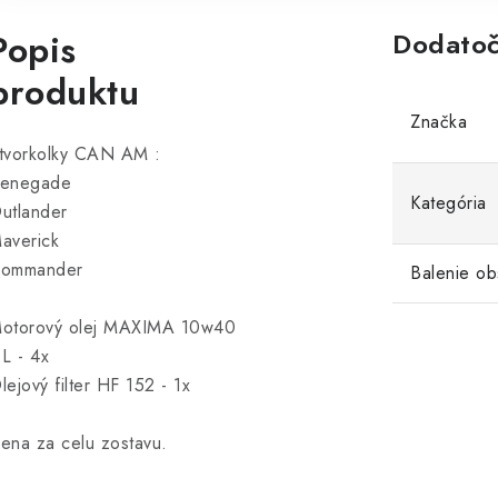
Popis
Dodatoč
produktu
Značka
tvorkolky CAN AM :
enegade
Kategória
utlander
averick
ommander
Balenie ob
otorový olej MAXIMA 10w40
 L - 4x
lejový filter HF 152 - 1x
ena za celu zostavu.