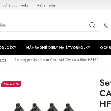
chodné podmienky
Reklamačný poriadok - formulár
Kontakt
PODLOŽKY
NÁHRADNÉ DIELY NA ŠTVORKOLKY
OCHR
xima
Set olej pre štvorkolku CAN AM 10w40 a filter HF152
Se
7 %
CA
HF