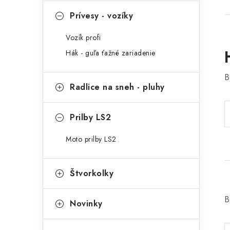
Prívesy - vozíky
Vozík profi
Hák - guľa ťažné zariadenie
B
Radlice na sneh - pluhy
Prilby LS2
Moto prilby LS2
Štvorkolky
B
Novinky