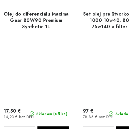
Olej do diferenciálu Maxima
Set olej pre štvork
Gear 80W90 Premium
1000 10w40, 8
Synthetic 1L
75w140 a filter
17,50 €
97 €
(>5 ks)
Skladom
Sklado
14,23 € bez DPH
78,86 € bez DPH