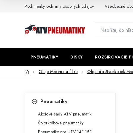
Prejsť
Podmienky ochrany osobných údajov
Všeobecné ob
na
obsah
PNEUMATIKY
DISKY
ROZŠIROVACIE 
Domov
Oleje Maxima a filtre
Oleje do štvorkoliek Ma
B
K
Preskočiť
Pneumatiky
kategórie
a
o
t
Akciové sady ATV pneumatík
č
Štvorkolkové pneumatiky
e
n
Pneumatiky pre UTV 14" 15"