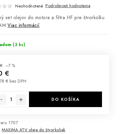
Podrobnosti hodnotenia
Neohodnotené
ný set olejov do motora a filtra HF pre štvorkolku
AM
Viac informácií
ladom
(3 ks)
 €
–7 %
0 €
78 € bez DPH
notková cena:
DO KOŠÍKA
aru:
1707
:
MAXIMA ATV oleje do štvorkoliek