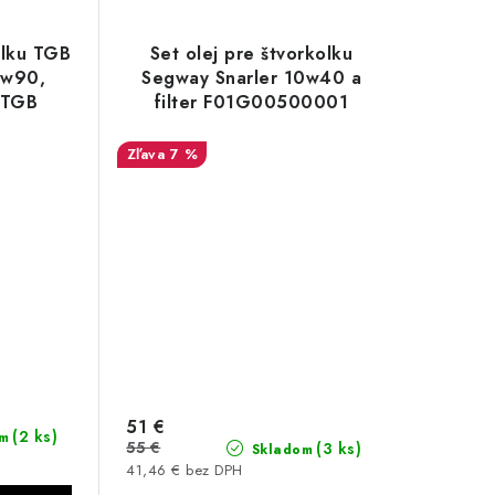
olku TGB
Set olej pre štvorkolku
0w90,
Segway Snarler 10w40 a
 TGB
filter F01G00500001
7 %
51 €
(2 ks)
m
55 €
(3 ks)
Skladom
41,46 € bez DPH