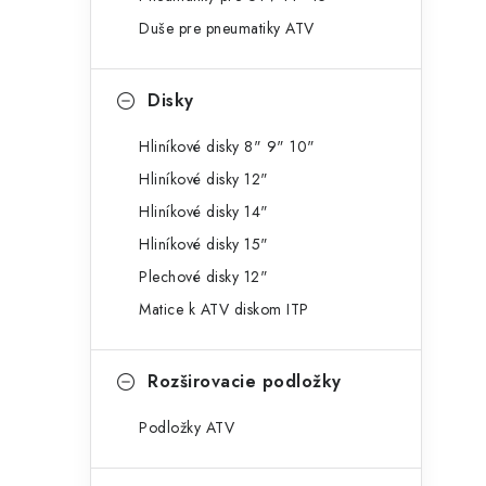
g
ý
Duše pre pneumatiky ATV
ó
p
r
Disky
a
i
e
n
Hliníkové disky 8" 9" 10"
Hliníkové disky 12"
e
Hliníkové disky 14"
l
Hliníkové disky 15"
Plechové disky 12"
Matice k ATV diskom ITP
Rozširovacie podložky
Podložky ATV