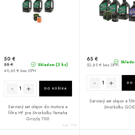
50 €
65 €
Sklado
55 €
(3 ks)
52,85 € bez DPH
Skladom
40,65 € bez DPH
DO 
DO KOŠÍKA
Servisný set olejov a fil
Servisný set olejov do motora a
štvorkolku GOE
filtra HF pre štvorkolku Yamaha
Grizzly 700
Kód:
1704