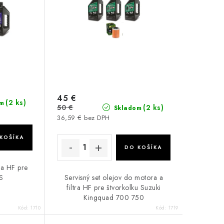
45 €
(2 ks)
m
50 €
(2 ks)
Skladom
36,59 € bez DPH
KOŠÍKA
DO KOŠÍKA
tra HF pre
S
Servisný set olejov do motora a
filtra HF pre štvorkolku Suzuki
Kingquad 700 750
Kód:
1710
Kód:
1719