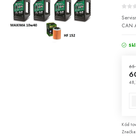
Servis
CAN 
Sk
65
6
48,
Jed
Kód tov
Značka