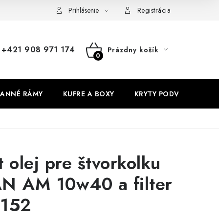
Prihlásenie
Registrácia
+421 908 971 174
Prázdny košík
NÁKUPNÝ
KOŠÍK
ANNÉ RÁMY
KUFRE A BOXY
KRYTY PODVOZKU
t olej pre štvorkolku
N AM 10w40 a filter
152