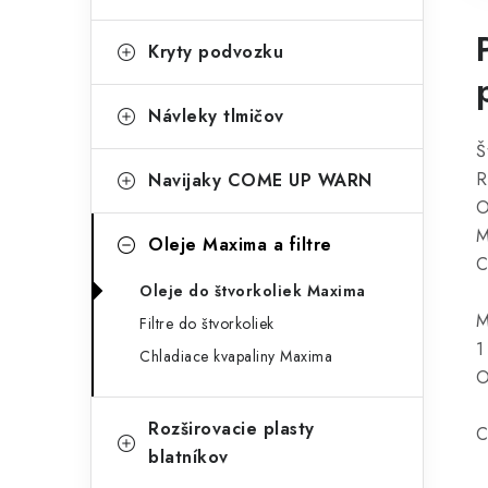
Kryty podvozku
Návleky tlmičov
Š
R
Navijaky COME UP WARN
O
M
Oleje Maxima a filtre
C
Oleje do štvorkoliek Maxima
M
Filtre do štvorkoliek
1
Chladiace kvapaliny Maxima
O
Rozširovacie plasty
C
blatníkov