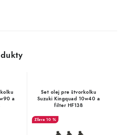
dukty
rkolku
Set olej pre štvorkolku
w90 a
Suzuki Kingquad 10w40 a
2
filter HF138
10 %