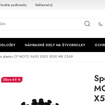
chodné podmienky
Reklamačný poriadok - formulár
Kontakt
PODLOŽKY
NÁHRADNÉ DIELY NA ŠTVORKOLKY
OCHR
do plastov CF MOTO X450 X520 X550 M8 C569
Sp
60 %
MO
X5