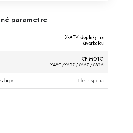
né parametre
X-ATV doplnky na
štvorkolku
CF MOTO
X450/X520/X550/X625
sahuje
1 ks - spona