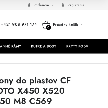
Prihlásenie
Registrácia
+421 908 971 174
Prázdny košík
NÁKUPNÝ
KOŠÍK
ANNÉ RÁMY
KUFRE A BOXY
KRYTY PODVOZKU
ony do plastov CF
TO X450 X520
50 M8 C569