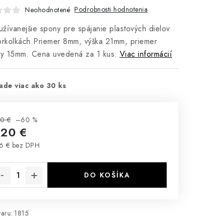
Podrobnosti hodnotenia
Neohodnotené
žívanejšie spony pre spájanie plastových dielov
orkolkách.Priemer 8mm, výška 21mm, priemer
ky 15mm. Cena uvedená za 1 kus.
Viac informácií
ade viac ako 30 ks
0 €
–60 %
,20 €
6 € bez DPH
notková cena:
DO KOŠÍKA
aru:
1815