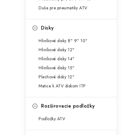
g
ý
Duše pre pneumatiky ATV
ó
p
r
Disky
a
i
e
n
Hliníkové disky 8" 9" 10"
Hliníkové disky 12"
e
Hliníkové disky 14"
l
Hliníkové disky 15"
Plechové disky 12"
Matice k ATV diskom ITP
Rozširovacie podložky
Podložky ATV