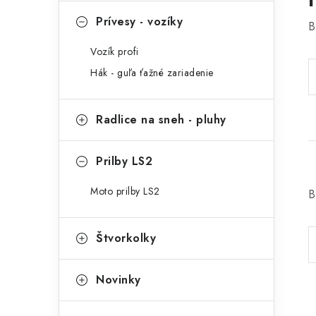
Prívesy - vozíky
B
Vozík profi
Hák - guľa ťažné zariadenie
Radlice na sneh - pluhy
Prilby LS2
Moto prilby LS2
B
Štvorkolky
Novinky