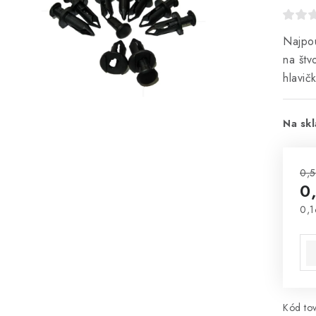
Najpou
na štv
hlavič
Na skl
0,5
0
0,1
Jed
Kód tov