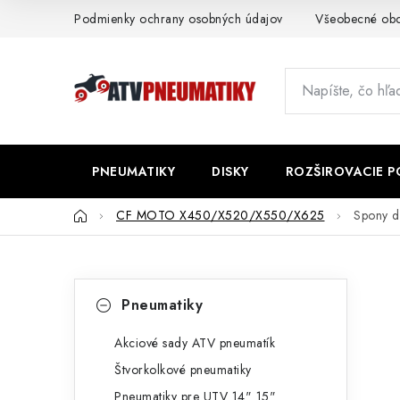
Prejsť
Podmienky ochrany osobných údajov
Všeobecné ob
na
obsah
PNEUMATIKY
DISKY
ROZŠIROVACIE 
Domov
CF MOTO X450/X520/X550/X625
Spony 
B
K
Preskočiť
Pneumatiky
kategórie
a
o
t
Akciové sady ATV pneumatík
č
Štvorkolkové pneumatiky
e
n
Pneumatiky pre UTV 14" 15"