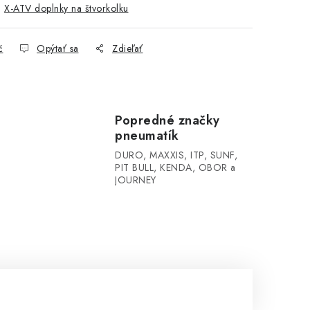
:
X-ATV doplnky na štvorkolku
č
Opýtať sa
Zdieľať
Popredné značky
pneumatík
DURO, MAXXIS, ITP, SUNF,
PIT BULL, KENDA, OBOR a
JOURNEY