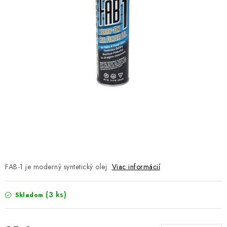
NÁVLEKY TLMIČOV
NAVIJAKY COME UP WARN
OLEJE MAXIMA A FILTRE
ROZŠIROVACIE PLASTY BLATNÍKOV
PRÍVESY - VOZÍKY
RADLICE NA SNEH - PLUHY
PRILBY LS2
FAB-1 je moderný syntetický olej
Viac informácií
ŠTVORKOLKY
(3 ks)
Skladom
NOVINKY