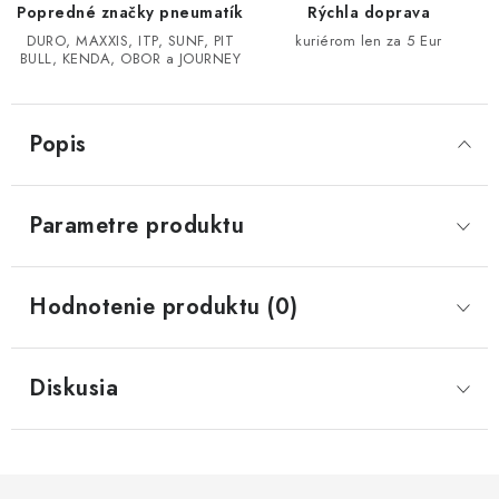
Popredné značky pneumatík
Rýchla doprava
DURO, MAXXIS, ITP, SUNF, PIT
kuriérom len za 5 Eur
CF MOTO CFORCE X850/X1000
BULL, KENDA, OBOR a JOURNEY
POLARIS SPORTSMAN RZR 1000
Popis
LINHAI 400/500/M550/650
TGB BLADE 600/1000 LT LTX
Parametre produktu
SEGWAY SNARLER AT6 AT5
Hodnotenie produktu (0)
Podmienky ochrany osobných údajov
Všeobecné obchodné podmienky
Diskusia
Reklamačný poriadok - formulár
Kontakt