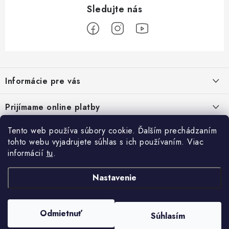
Z
á
Informácie pre vás
p
ä
Podmienky ochrany osobných údajov
Prijímame online platby
t
Všeobecné obchodné podmienky
i
Tento web používa súbory cookie. Ďalším prechádzaním
Prihlásenie
e
Reklamačný poriadok - formulár
tohto webu vyjadrujete súhlas s ich používaním. Viac
E-mail
informácií
tu
.
Facebook
Kontakt
Nastavenie
Posledné hodnotenie produktov
Heslo
Odmietnuť
Súhlasím
Copyright 2026
ATV pneumatiky
. Všetky práva vyhradené.
Set olej pre štvorkolku Linhai 10w40, 80w90 a filter HF682
Vytvoril Shoptet