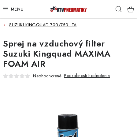
Prejsť
Hľad
na
obsah
SUZUKI KINGQUAD 700/750 LTA
PNEUMATIKY
Sprej na vzduchový filter
DISKY
Suzuki Kingquad MAXIMA
ROZŠIROVACIE PODLOŽKY
FOAM AIR
NÁHRADNÉ DIELY NA ŠTVORKOLKY
Podrobnosti hodnotenia
Neohodnotené
OCHRANNÉ RÁMY
KUFRE A BOXY
KRYTY PODVOZKU