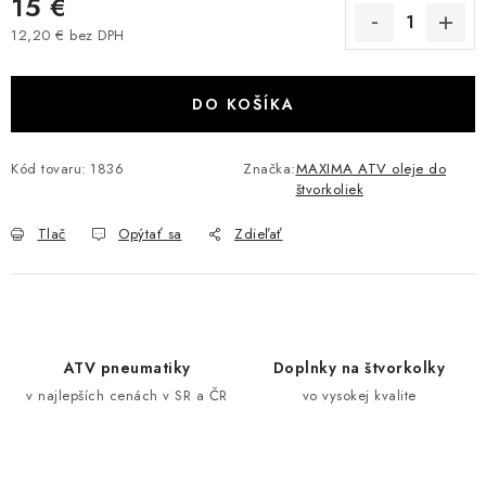
15 €
VÝPREDAJ
12,20 € bez DPH
Jednotková cena:
AKCIA
DO KOŠÍKA
INÉ PRÍSLUŠENSTVO
Kód tovaru:
1836
Značka:
MAXIMA ATV oleje do
štvorkoliek
YAMAHA GRIZZLY 550/660/700
Tlač
Opýtať sa
Zdieľať
SUZUKI KINGQUAD 700/750 LTA
CAN AM OUTLANDER 570/650/800/1000
CAN AM RENEGADE 570/650/800/1000
ATV pneumatiky
Doplnky na štvorkolky
v najlepších cenách v SR a ČR
vo vysokej kvalite
CF MOTO X450/X520/X550/X625
CF MOTO 800/850 GLADIATOR X8