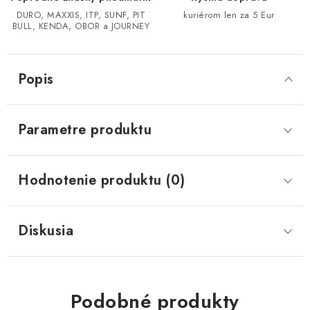
DURO, MAXXIS, ITP, SUNF, PIT
kuriérom len za 5 Eur
BULL, KENDA, OBOR a JOURNEY
CF MOTO CFORCE X850/X1000
POLARIS SPORTSMAN RZR 1000
Popis
LINHAI 400/500/M550/650
Parametre produktu
TGB BLADE 600/1000 LT LTX
SEGWAY SNARLER AT6 AT5
Hodnotenie produktu (0)
Podmienky ochrany osobných údajov
Diskusia
Všeobecné obchodné podmienky
Reklamačný poriadok - formulár
Kontakt
Podobné produkty