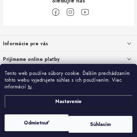
Z
á
Informácie pre vás
p
ä
Podmienky ochrany osobných údajov
Prijímame online platby
t
Všeobecné obchodné podmienky
i
Tento web používa súbory cookie. Ďalším prechádzaním
Prihlásenie
e
Reklamačný poriadok - formulár
tohto webu vyjadrujete súhlas s ich používaním. Viac
E-mail
informácií
tu
.
Facebook
Kontakt
Nastavenie
Posledné hodnotenie produktov
Heslo
Odmietnuť
Súhlasím
Copyright 2026
ATV pneumatiky
. Všetky práva vyhradené.
Set olej pre štvorkolku Linhai 10w40, 80w90 a filter HF682
Vytvoril Shoptet