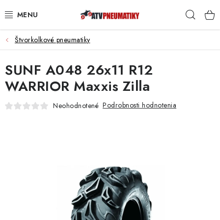
Prejsť
Hľad
na
obsah
Štvorkolkové pneumatiky
PNEUMATIKY
SUNF A048 26x11 R12
DISKY
WARRIOR Maxxis Zilla
ROZŠIROVACIE PODLOŽKY
Podrobnosti hodnotenia
Neohodnotené
NÁHRADNÉ DIELY NA ŠTVORKOLKY
OCHRANNÉ RÁMY
KUFRE A BOXY
KRYTY PODVOZKU