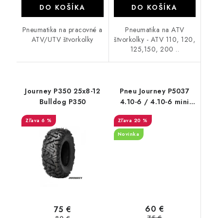
DO KOŠÍKA
DO KOŠÍKA
Pneumatika na pracovné a
Pneumatika na ATV
ATV/UTV štvorkolky
štvorkolky - ATV 110, 120,
125,150, 200 ..
Journey P350 25x8-12
Pneu Journey P5037
Bulldog P350
4.10-6 / 4.10-6 mini
quad pneu
6 %
20 %
Novinka
60 €
75 €
75 €