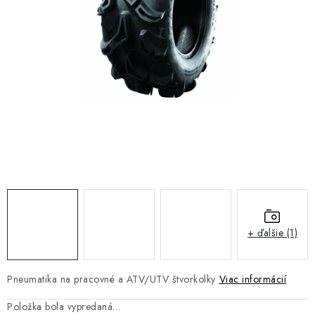
NÁVLEKY TLMIČOV
NAVIJAKY COME UP WARN
OLEJE MAXIMA A FILTRE
ROZŠIROVACIE PLASTY BLATNÍKOV
PRÍVESY - VOZÍKY
RADLICE NA SNEH - PLUHY
PRILBY LS2
+ ďalšie (1)
ŠTVORKOLKY
Pneumatika na pracovné a ATV/UTV štvorkolky
Viac informácií
NOVINKY
Položka bola vypredaná…