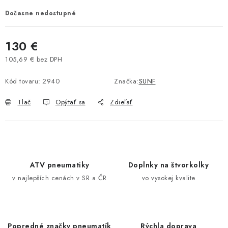
VÝPREDAJ
Dočasne nedostupné
AKCIA
130 €
105,69 € bez DPH
INÉ PRÍSLUŠENSTVO
Jednotková cena:
Kód tovaru:
2940
Značka:
SUNF
YAMAHA GRIZZLY 550/660/700
Tlač
Opýtať sa
Zdieľať
SUZUKI KINGQUAD 700/750 LTA
CAN AM OUTLANDER 570/650/800/1000
ATV pneumatiky
Doplnky na štvorkolky
CAN AM RENEGADE 570/650/800/1000
v najlepších cenách v SR a ČR
vo vysokej kvalite
CF MOTO X450/X520/X550/X625
CF MOTO 800/850 GLADIATOR X8
Popredné značky pneumatík
Rýchla doprava