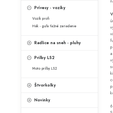
n
Prívesy - vozíky
V
Vozík profi
ú
Hák - guľa ťažné zariadenie
v
v
f
Radlice na sneh - pluhy
p
a
Prilby LS2
v
s
Moto prilby LS2
k
c
Štvorkolky
p
k
Novinky
6
S