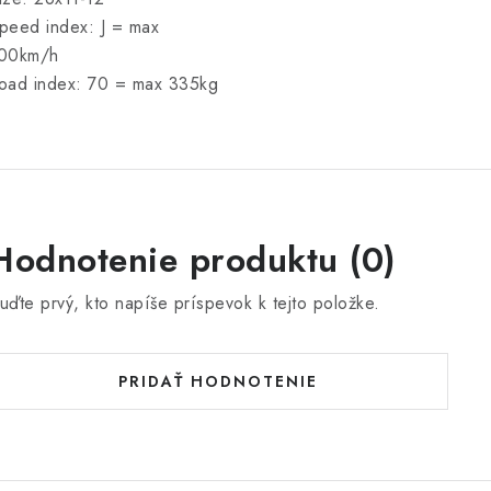
peed index: J = max
00km/h
oad index: 70 = max 335kg
Hodnotenie produktu (0)
uďte prvý, kto napíše príspevok k tejto položke.
PRIDAŤ HODNOTENIE