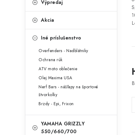
Výpredaj
S
1
Akcia
L
Iné príslušenstvo
Overfenders - Nadblátniky
Ochrana rúk
ATV moto oblečenie
Olej Maxima USA
B
Nerf Bars - nášľapy na športové
štvorkolky
Brzdy - Epi, Frixon
YAMAHA GRIZZLY
550/660/700