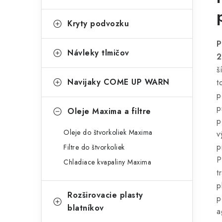
Kryty podvozku
P
Návleky tlmičov
2
š
Navijaky COME UP WARN
t
p
p
Oleje Maxima a filtre
p
Oleje do štvorkoliek Maxima
v
p
Filtre do štvorkoliek
P
Chladiace kvapaliny Maxima
t
p
Rozširovacie plasty
p
blatníkov
a