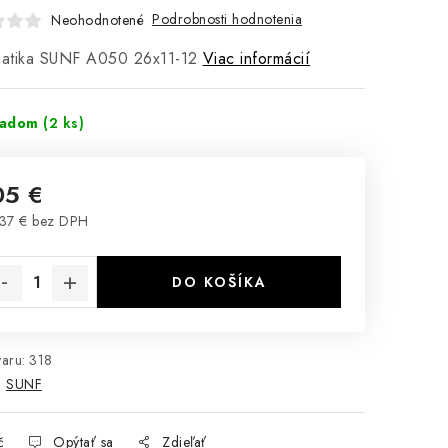
Podrobnosti hodnotenia
Neohodnotené
atika SUNF A050 26x11-12
Viac informácií
ladom
(2 ks)
05 €
37 € bez DPH
notková cena:
DO KOŠÍKA
aru:
318
:
SUNF
č
Opýtať sa
Zdieľať