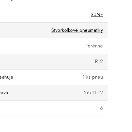
SUNF
Štvorkolkové pneumatiky
Terénne
R12
sahuje
1 ks pneu
rava
26x11-12
)
6