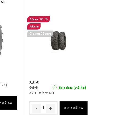
 cm
10 %
Akcia
Odporúčame
85 €
 ks)
95 €
(>5 ks)
Skladom
69,11 € bez DPH
KOŠÍKA
DO KOŠÍKA