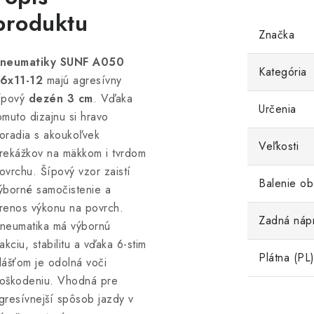
produktu
Značka
neumatiky SUNF A050
Kategória
6x11-12
majú agresívny
ípový
dezén 3 cm
. Vďaka
Určenia
omuto dizajnu si hravo
oradia s akoukoľvek
Veľkosti
rekážkov na mäkkom i tvrdom
ovrchu. Šípový vzor zaistí
Balenie ob
ýborné samočistenie a
renos výkonu na povrch.
Zadná náp
neumatika má výbornú
rakciu, stabilitu a vďaka 6-stim
Plátna (PL
lášťom je odolná voči
oškodeniu. Vhodná pre
gresívnejší spôsob jazdy v