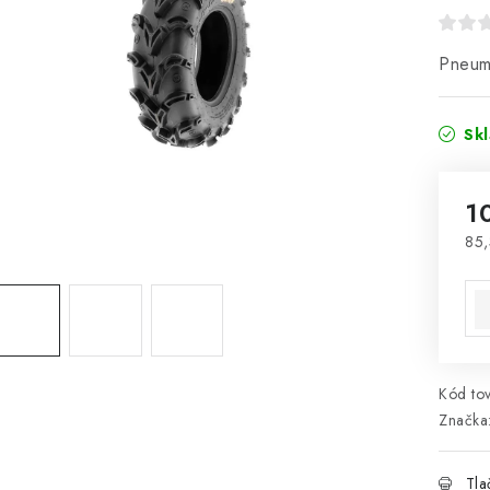
Pneum
Sk
1
85,
Jed
Kód tov
Značka
Tla