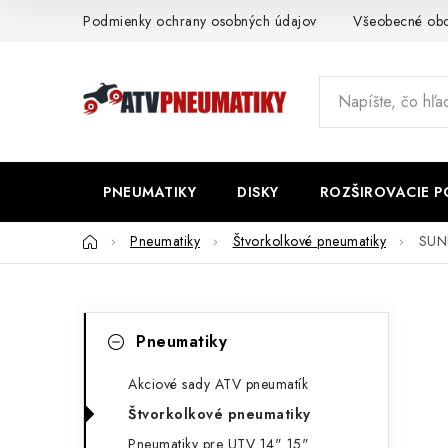
Prejsť
Podmienky ochrany osobných údajov
Všeobecné ob
na
obsah
PNEUMATIKY
DISKY
ROZŠIROVACIE 
Domov
Pneumatiky
Štvorkolkové pneumatiky
SUNF
B
K
Preskočiť
Pneumatiky
kategórie
a
o
t
Akciové sady ATV pneumatík
č
Štvorkolkové pneumatiky
e
n
Pneumatiky pre UTV 14" 15"