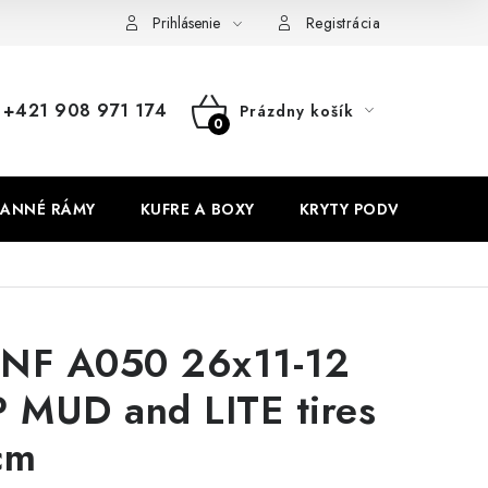
Prihlásenie
Registrácia
+421 908 971 174
Prázdny košík
NÁKUPNÝ
KOŠÍK
ANNÉ RÁMY
KUFRE A BOXY
KRYTY PODVOZKU
NF A050 26x11-12
P MUD and LITE tires
cm