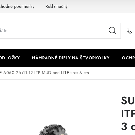
chodné podmienky
Reklamačný poriadok - formulár
Kontakt
PODLOŽKY
NÁHRADNÉ DIELY NA ŠTVORKOLKY
OCHR
 A050 26x11-12 ITP MUD and LITE tires 3 cm
SU
IT
3 