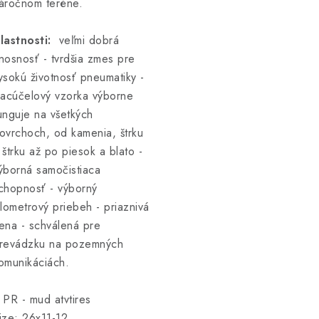
áročnom teréne.
lastnosti:
veľmi dobrá
nosnosť - tvrdšia zmes pre
ysokú životnosť pneumatiky -
iacúčelový vzorka výborne
unguje na všetkých
ovrchoch, od kamenia, štrku
 štrku až po piesok a blato -
ýborná samočistiaca
chopnosť - výborný
ilometrový priebeh - priaznivá
ena - schválená pre
revádzku na pozemných
omunikáciách.
 PR - mud atvtires
ize: 26x11-12