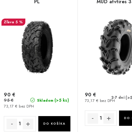
PL
MUD atvtires 3
5 %
90 €
90 €
(>5
2-7 dní
95 €
(>5 ks)
73,17 € bez DPH
Skladom
73,17 € bez DPH
DO 
DO KOŠÍKA