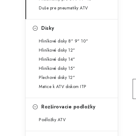
g
ý
Duše pre pneumatiky ATV
ó
p
r
Disky
a
i
e
n
Hliníkové disky 8" 9" 10"
Hliníkové disky 12"
e
Hliníkové disky 14"
l
Hliníkové disky 15"
Plechové disky 12"
Matice k ATV diskom ITP
Rozširovacie podložky
Podložky ATV