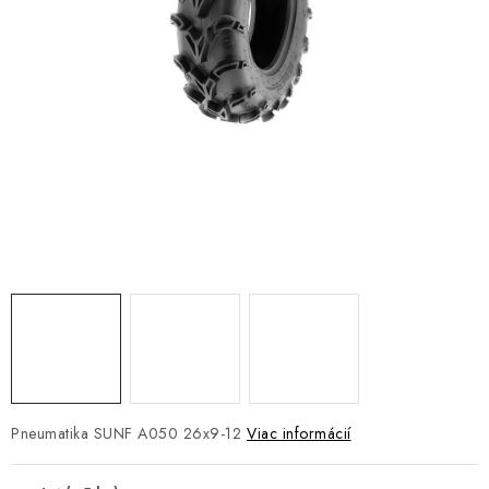
NÁVLEKY TLMIČOV
NAVIJAKY COME UP WARN
OLEJE MAXIMA A FILTRE
ROZŠIROVACIE PLASTY BLATNÍKOV
PRÍVESY - VOZÍKY
RADLICE NA SNEH - PLUHY
PRILBY LS2
ŠTVORKOLKY
Pneumatika SUNF A050 26x9-12
Viac informácií
NOVINKY