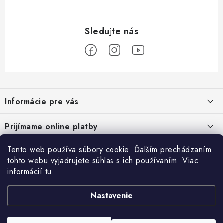
Z
á
Informácie pre vás
p
ä
Podmienky ochrany osobných údajov
Prijímame online platby
t
Všeobecné obchodné podmienky
i
Tento web používa súbory cookie. Ďalším prechádzaním
Prihlásenie
e
Reklamačný poriadok - formulár
tohto webu vyjadrujete súhlas s ich používaním. Viac
E-mail
informácií
tu
.
Facebook
Kontakt
Nastavenie
Posledné hodnotenie produktov
Heslo