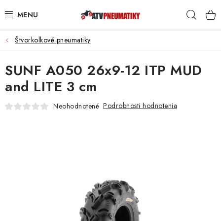
Prejsť
Hľad
na
obsah
Štvorkolkové pneumatiky
PNEUMATIKY
SUNF A050 26x9-12 ITP MUD
DISKY
and LITE 3 cm
ROZŠIROVACIE PODLOŽKY
Podrobnosti hodnotenia
Neohodnotené
NÁHRADNÉ DIELY NA ŠTVORKOLKY
OCHRANNÉ RÁMY
KUFRE A BOXY
KRYTY PODVOZKU