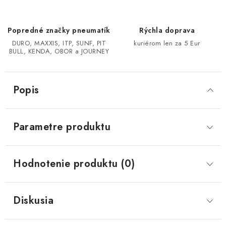
CF MOTO CFORCE X850/X1000
Popredné značky pneumatík
Rýchla doprava
DURO, MAXXIS, ITP, SUNF, PIT
kuriérom len za 5 Eur
POLARIS SPORTSMAN RZR 1000
BULL, KENDA, OBOR a JOURNEY
LINHAI 400/500/M550/650
Popis
TGB BLADE 600/1000 LT LTX
Parametre produktu
SEGWAY SNARLER AT6 AT5
Podmienky ochrany osobných údajov
Hodnotenie produktu (0)
Všeobecné obchodné podmienky
Reklamačný poriadok - formulár
Kontakt
Diskusia