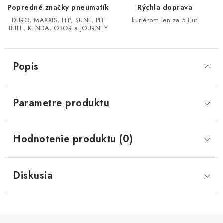
Popredné značky pneumatík
Rýchla doprava
CF MOTO CFORCE X850/X1000
DURO, MAXXIS, ITP, SUNF, PIT
kuriérom len za 5 Eur
BULL, KENDA, OBOR a JOURNEY
POLARIS SPORTSMAN RZR 1000
Popis
LINHAI 400/500/M550/650
TGB BLADE 600/1000 LT LTX
Parametre produktu
SEGWAY SNARLER AT6 AT5
Hodnotenie produktu (0)
Podmienky ochrany osobných údajov
Všeobecné obchodné podmienky
Diskusia
Reklamačný poriadok - formulár
Kontakt