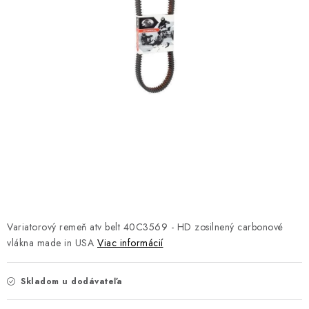
NÁVLEKY TLMIČOV
NAVIJAKY COME UP WARN
OLEJE MAXIMA A FILTRE
ROZŠIROVACIE PLASTY BLATNÍKOV
PRÍVESY - VOZÍKY
RADLICE NA SNEH - PLUHY
PRILBY LS2
Variatorový remeň atv belt 40C3569 - HD zosilnený carbonové
vlákna made in USA
Viac informácií
ŠTVORKOLKY
Skladom u dodávateľa
NOVINKY