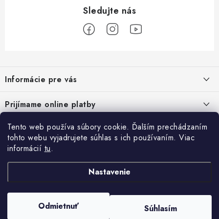
Z
á
Informácie pre vás
p
ä
Podmienky ochrany osobných údajov
Prijímame online platby
t
Všeobecné obchodné podmienky
i
Tento web používa súbory cookie. Ďalším prechádzaním
Prihlásenie
e
Reklamačný poriadok - formulár
tohto webu vyjadrujete súhlas s ich používaním. Viac
E-mail
informácií
tu
.
Facebook
Kontakt
Nastavenie
Posledné hodnotenie produktov
Heslo
Odmietnuť
Súhlasím
Copyright 2026
ATV pneumatiky
. Všetky práva vyhradené.
Filter paliva can am outlander renegade commander 709001120