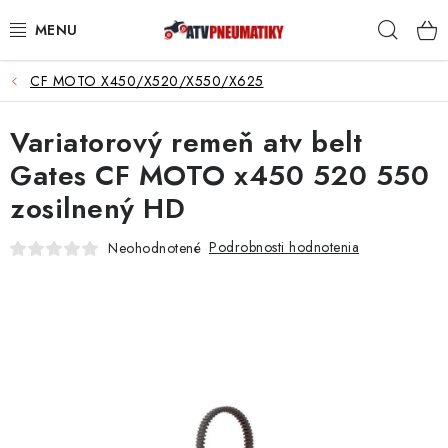
Prejsť
Hľad
na
obsah
CF MOTO X450/X520/X550/X625
PNEUMATIKY
Variatorový remeň atv belt
DISKY
Gates CF MOTO x450 520 550
ROZŠIROVACIE PODLOŽKY
zosilnený HD
NÁHRADNÉ DIELY NA ŠTVORKOLKY
Podrobnosti hodnotenia
Neohodnotené
OCHRANNÉ RÁMY
KUFRE A BOXY
KRYTY PODVOZKU