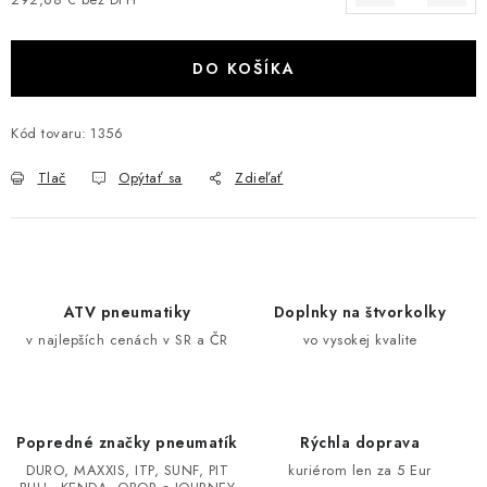
Jednotková cena:
VÝPREDAJ
DO KOŠÍKA
AKCIA
Kód tovaru:
1356
INÉ PRÍSLUŠENSTVO
Tlač
Opýtať sa
Zdieľať
YAMAHA GRIZZLY 550/660/700
SUZUKI KINGQUAD 700/750 LTA
CAN AM OUTLANDER 570/650/800/1000
ATV pneumatiky
Doplnky na štvorkolky
v najlepších cenách v SR a ČR
vo vysokej kvalite
CAN AM RENEGADE 570/650/800/1000
CF MOTO X450/X520/X550/X625
Popredné značky pneumatík
Rýchla doprava
DURO, MAXXIS, ITP, SUNF, PIT
kuriérom len za 5 Eur
CF MOTO 800/850 GLADIATOR X8