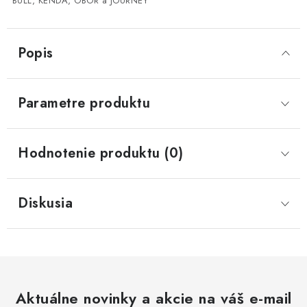
BULL, KENDA, OBOR a JOURNEY
CF MOTO CFORCE X850/X1000
Popis
POLARIS SPORTSMAN RZR 1000
LINHAI 400/500/M550/650
Parametre produktu
TGB BLADE 600/1000 LT LTX
Hodnotenie produktu (0)
SEGWAY SNARLER AT6 AT5
Diskusia
Podmienky ochrany osobných údajov
Všeobecné obchodné podmienky
Reklamačný poriadok - formulár
Kontakt
Aktuálne novinky a akcie na váš e-mail