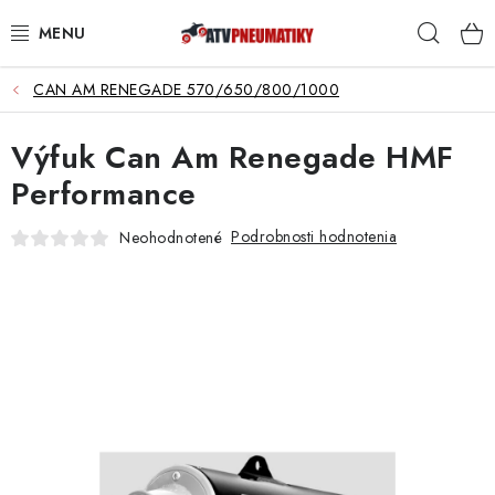
Prejsť
Hľad
na
obsah
CAN AM RENEGADE 570/650/800/1000
PNEUMATIKY
Výfuk Can Am Renegade HMF
DISKY
Performance
ROZŠIROVACIE PODLOŽKY
Podrobnosti hodnotenia
Neohodnotené
NÁHRADNÉ DIELY NA ŠTVORKOLKY
OCHRANNÉ RÁMY
KUFRE A BOXY
KRYTY PODVOZKU