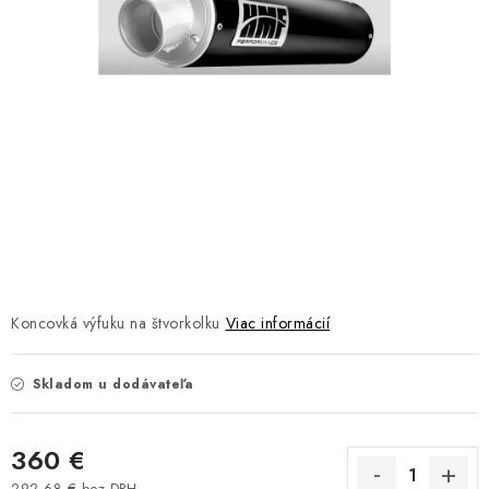
NÁVLEKY TLMIČOV
NAVIJAKY COME UP WARN
OLEJE MAXIMA A FILTRE
ROZŠIROVACIE PLASTY BLATNÍKOV
PRÍVESY - VOZÍKY
RADLICE NA SNEH - PLUHY
Koncovká výfuku na štvorkolku
Viac informácií
PRILBY LS2
Skladom u dodávateľa
ŠTVORKOLKY
360 €
NOVINKY
292,68 € bez DPH