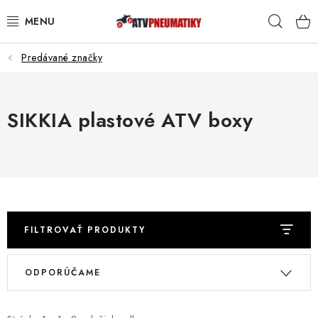
Prejsť
Hľad
na
obsah
Predávané značky
PNEUMATIKY
DISKY
SIKKIA plastové ATV boxy
ROZŠIROVACIE PODLOŽKY
NÁHRADNÉ DIELY NA ŠTVORKOLKY
OCHRANNÉ RÁMY
FILTROVAŤ PRODUKTY
KUFRE A BOXY
V
R
ODPORÚČAME
ý
a
KRYTY PODVOZKU
p
d