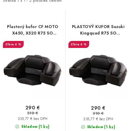
i
e
NÁVLEKY TLMIČOV
Stránka
1
z
1
-
2
položiek celkom
s
n
NAVIJAKY COME UP WARN
p
i
r
e
Plastový kufor CF MOTO
PLASTOVÝ KUFOR Suzuki
OLEJE MAXIMA A FILTRE
o
p
X450, X520 R75 SO
Kingquad R75 SO
SEDAČKOU
SEDAČKOU
d
r
6 %
6 %
ROZŠIROVACIE PLASTY BLATNÍKOV
u
o
k
d
PRÍVESY - VOZÍKY
t
u
o
k
RADLICE NA SNEH - PLUHY
v
t
o
PRILBY LS2
v
ŠTVORKOLKY
290 €
290 €
310 €
310 €
235,77 € bez DPH
235,77 € bez DPH
NOVINKY
(1 ks)
Skladom
(1 ks)
Skladom