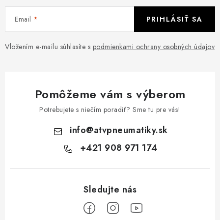
i
Email
PRIHLÁSIŤ SA
e
CF MOTO CFORCE X850/X1000
p
r
POLARIS SPORTSMAN RZR 1000
Vložením e-mailu súhlasíte s
podmienkami ochrany osobných údajov
v
k
LINHAI 400/500/M550/650
y
Pomôžeme vám s výberom
v
TGB BLADE 600/1000 LT LTX
ý
Potrebujete s niečím poradiť? Sme tu pre vás!
p
SEGWAY SNARLER AT6 AT5
info
@
atvpneumatiky.sk
i
+421 908 971 174
s
Podmienky ochrany osobných údajov
u
Všeobecné obchodné podmienky
Reklamačný poriadok - formulár
Kontakt