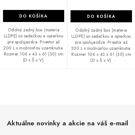
VÝPREDAJ
DO KOŠÍKA
DO KOŠÍKA
AKCIA
Odolný zadný box (materia
Odolný zadný box (materia
LLDPE) so sedačkou a opierkou
LLDPE) so sedačkou a opierkou
INÉ PRÍSLUŠENSTVO
pre spolujazdca. Priestor až
pre spolujazdca. Priestor až
200 L s možnosťou uzamknutia.
200 L s možnosťou uzamknutia.
YAMAHA GRIZZLY 550/660/700
Rozmer 106 x 43 x 61 (30) cm
Rozmer 106 x 43 x 61 (30) cm
(D x Š x V).
(D x Š x V).
SUZUKI KINGQUAD 700/750 LTA
O
CAN AM OUTLANDER 570/650/800/1000
v
l
CAN AM RENEGADE 570/650/800/1000
á
d
CF MOTO X450/X520/X550/X625
Aktuálne novinky a akcie na váš e-mail
a
c
CF MOTO 800/850 GLADIATOR X8