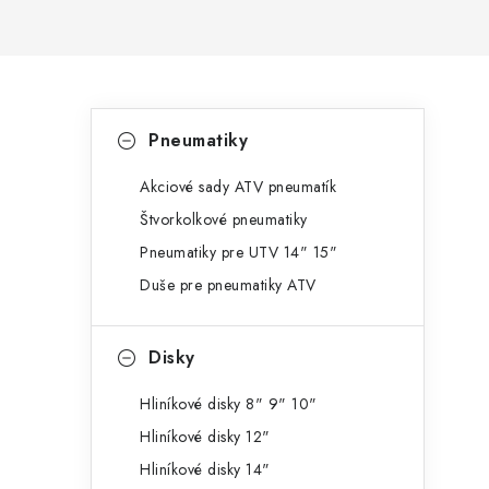
B
K
Preskočiť
Pneumatiky
kategórie
a
o
t
Akciové sady ATV pneumatík
č
Štvorkolkové pneumatiky
e
n
Pneumatiky pre UTV 14" 15"
g
ý
Duše pre pneumatiky ATV
ó
p
r
Disky
a
i
e
n
Hliníkové disky 8" 9" 10"
Hliníkové disky 12"
e
Hliníkové disky 14"