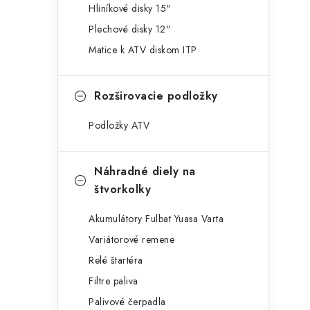
l
Hliníkové disky 15"
Plechové disky 12"
Matice k ATV diskom ITP
Rozširovacie podložky
Podložky ATV
Náhradné diely na
štvorkolky
Akumulátory Fulbat Yuasa Varta
Variátorové remene
Relé štartéra
Filtre paliva
Palivové čerpadla