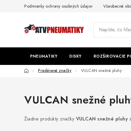
Prejsť
Podmienky ochrany osobných údajov
Všeobecné ob
na
obsah
PNEUMATIKY
DISKY
ROZŠIROVACIE 
Domov
Predávané značky
VULCAN snežné pluhy
VULCAN snežné pluh
Žiadne produkty značky
VULCAN snežné pluhy
s