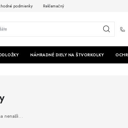
chodné podmienky
Reklamačný poriadok - formulár
Kontakt
PODLOŽKY
NÁHRADNÉ DIELY NA ŠTVORKOLKY
OCHR
y
a nenašli...