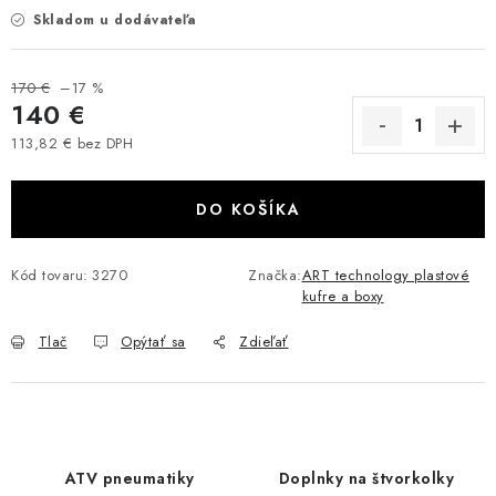
Skladom u dodávateľa
VÝPREDAJ
AKCIA
170 €
–17 %
140 €
INÉ PRÍSLUŠENSTVO
113,82 € bez DPH
Jednotková cena:
YAMAHA GRIZZLY 550/660/700
DO KOŠÍKA
SUZUKI KINGQUAD 700/750 LTA
Kód tovaru:
3270
Značka:
ART technology plastové
kufre a boxy
CAN AM OUTLANDER 570/650/800/1000
Tlač
Opýtať sa
Zdieľať
CAN AM RENEGADE 570/650/800/1000
CF MOTO X450/X520/X550/X625
ATV pneumatiky
Doplnky na štvorkolky
CF MOTO 800/850 GLADIATOR X8