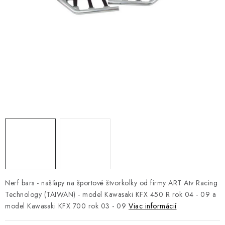
NÁVLEKY TLMIČOV
NAVIJAKY COME UP WARN
OLEJE MAXIMA A FILTRE
ROZŠIROVACIE PLASTY BLATNÍKOV
PRÍVESY - VOZÍKY
RADLICE NA SNEH - PLUHY
PRILBY LS2
Nerf bars - našľapy na športové štvorkolky od firmy ART Atv Racing
ŠTVORKOLKY
Technology (TAIWAN) - model Kawasaki KFX 450 R rok 04 - 09 a
model Kawasaki KFX 700 rok 03 - 09
Viac informácií
NOVINKY