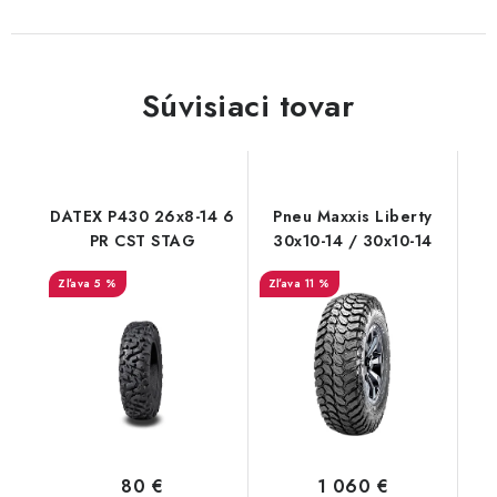
Súvisiaci tovar
DATEX P430 26x8-14 6
Pneu Maxxis Liberty
PR CST STAG
30x10-14 / 30x10-14
5 %
11 %
80 €
1 060 €