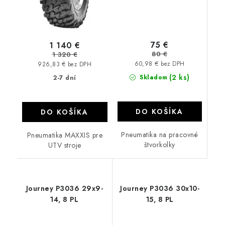
75 €
1 140 €
80 €
1 320 €
60,98 € bez DPH
926,83 € bez DPH
(2 ks)
Skladom
2-7 dní
DO KOŠÍKA
DO KOŠÍKA
Pneumatika na pracovné
Pneumatika MAXXIS pre
štvorkolky
UTV stroje
Journey P3036 29x9-
Journey P3036 30x10-
14, 8 PL
15, 8 PL