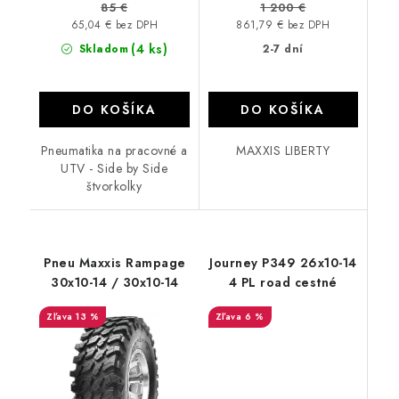
85 €
1 200 €
65,04 € bez DPH
861,79 € bez DPH
(4 ks)
Skladom
2-7 dní
DO KOŠÍKA
DO KOŠÍKA
Pneumatika na pracovné a
MAXXIS LIBERTY
UTV - Side by Side
štvorkolky
Pneu Maxxis Rampage
Journey P349 26x10-14
30x10-14 / 30x10-14
4 PL road cestné
13 %
6 %