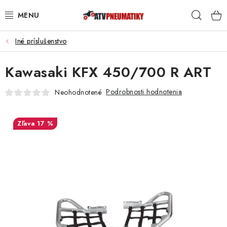
Prejsť
Hľad
na
obsah
Iné príslušenstvo
PNEUMATIKY
Kawasaki KFX 450/700 R ART
DISKY
Podrobnosti hodnotenia
Neohodnotené
ROZŠIROVACIE PODLOŽKY
NÁHRADNÉ DIELY NA ŠTVORKOLKY
17 %
OCHRANNÉ RÁMY
KUFRE A BOXY
KRYTY PODVOZKU