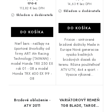
170 €
14,63 € bez DPH
113,82 € bez DPH
Skladom u dodávateľa
Skladom u dodávateľa
DO KOŠÍKA
DO KOŠÍKA
Frixion - sintrované
Nerf bars - našľapy na
brzdové došticky Made in
športové štvorkolky od
Europe Nová generacoa
firmy ART Atv Racing
vysoko kvalitných
Technology (TAIWAN) -
brzdových dosiek do
model Honda TRX 250 EX
terenu. Rôzna použiteľnosť
rok 01 - 08 a model
ATV-UTV, 4x4 a sport. -
Honda TRX 400 EX 99 -
Vysoce výkonné...
08
Brzdové obloženie -
VARIÁTOROVÝ REMEŇ
ATV 2011
TGB BLADE, TARGET
425 550 600