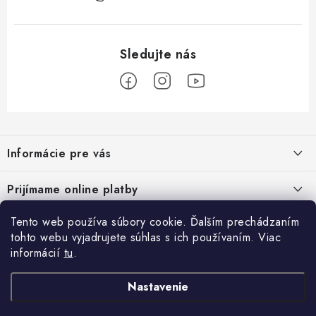
Z
á
Informácie pre vás
p
ä
Podmienky ochrany osobných údajov
Prijímame online platby
t
Všeobecné obchodné podmienky
i
Tento web používa súbory cookie. Ďalším prechádzaním
Prihlásenie
e
Reklamačný poriadok - formulár
tohto webu vyjadrujete súhlas s ich používaním. Viac
E-mail
informácií
tu
.
Facebook
Kontakt
Nastavenie
Posledné hodnotenie produktov