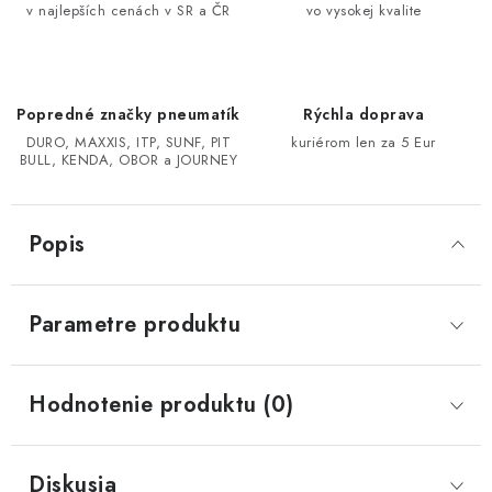
v najlepších cenách v SR a ČR
vo vysokej kvalite
CF MOTO CFORCE X850/X1000
POLARIS SPORTSMAN RZR 1000
Popredné značky pneumatík
Rýchla doprava
DURO, MAXXIS, ITP, SUNF, PIT
kuriérom len za 5 Eur
LINHAI 400/500/M550/650
BULL, KENDA, OBOR a JOURNEY
TGB BLADE 600/1000 LT LTX
Popis
SEGWAY SNARLER AT6 AT5
Parametre produktu
Podmienky ochrany osobných údajov
Všeobecné obchodné podmienky
Hodnotenie produktu (0)
Reklamačný poriadok - formulár
Kontakt
Diskusia