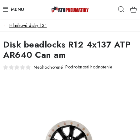
Prejsť
Hľad
na
obsah
Hliníkové disky 12"
PNEUMATIKY
Disk beadlocks R12 4x137 ATP
DISKY
AR640 Can am
ROZŠIROVACIE PODLOŽKY
Podrobnosti hodnotenia
Neohodnotené
NÁHRADNÉ DIELY NA ŠTVORKOLKY
OCHRANNÉ RÁMY
KUFRE A BOXY
KRYTY PODVOZKU