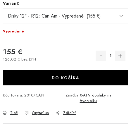
Variant:
VÝPREDAJ
AKCIA
Vypredané
INÉ PRÍSLUŠENSTVO
155 €
YAMAHA GRIZZLY 550/660/700
126,02 € bez DPH
Jednotková cena:
SUZUKI KINGQUAD 700/750 LTA
DO KOŠÍKA
CAN AM OUTLANDER 570/650/800/1000
Kód tovaru:
2310/CAN
Značka:
X-ATV doplnky na
CAN AM RENEGADE 570/650/800/1000
štvorkolku
CF MOTO X450/X520/X550/X625
Tlač
Opýtať sa
Zdieľať
CF MOTO 800/850 GLADIATOR X8