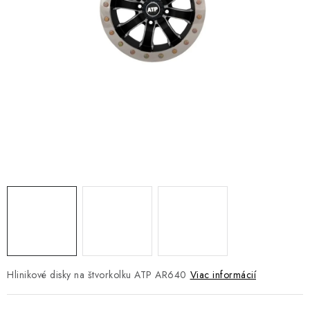
NÁVLEKY TLMIČOV
NAVIJAKY COME UP WARN
OLEJE MAXIMA A FILTRE
ROZŠIROVACIE PLASTY BLATNÍKOV
PRÍVESY - VOZÍKY
RADLICE NA SNEH - PLUHY
PRILBY LS2
ŠTVORKOLKY
Hlinikové disky na štvorkolku ATP AR640
Viac informácií
NOVINKY