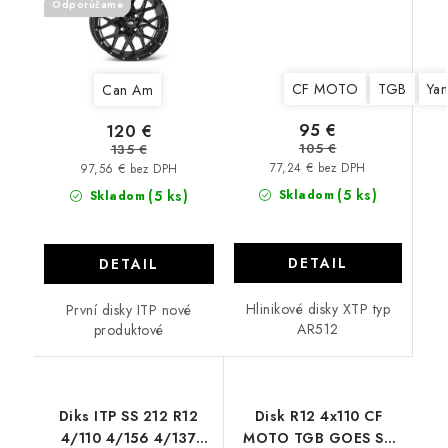
Odporúčame
CF MOTO
TGB
Ya
Can Am
95 €
120 €
105 €
135 €
77,24 € bez DPH
97,56 € bez DPH
(5 ks)
(5 ks)
Skladom
Skladom
DETAIL
DETAIL
Hlinikové disky XTP typ
První disky ITP nové
AR512
produktové
Diks ITP SS 212 R12
Disk R12 4x110 CF
4/110 4/156 4/137
MOTO TGB GOES SX