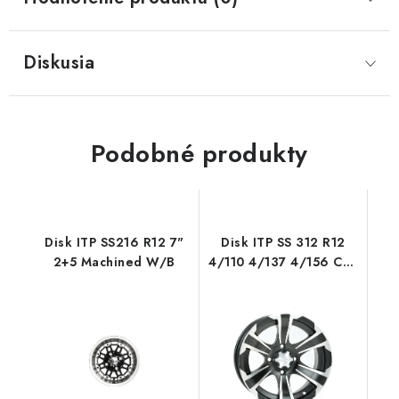
Diskusia
Podobné produkty
Disk ITP SS216 R12 7"
Disk ITP SS 312 R12
2+5 Machined W/B
4/110 4/137 4/156 Can
Am Polaris CF MOTO
Stels