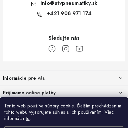
info
@
atvpneumatiky.sk
+421 908 971 174
Z
á
Informácie pre vás
p
ä
Podmienky ochrany osobných údajov
Prijímame online platby
t
Všeobecné obchodné podmienky
i
Tento web používa súbory cookie. Ďalším prechádzaním
Prihlásenie
e
Reklamačný poriadok - formulár
tohto webu vyjadrujete súhlas s ich používaním. Viac
E-mail
informácií
tu
.
Facebook
Kontakt