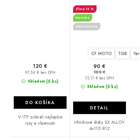
Black
ALLOY
14 %
Novinka
Odporúčame
CF MOTO
TGB
Ya
120 €
90 €
105 €
97,56 € bez DPH
73,17 € bez DPH
(5 ks)
Skladom
(5 ks)
Skladom
DO KOŠÍKA
DETAIL
V ITP zobrali najlepšie
Hlinikové disky SX ALLOY
rysy a vlastnosti
4x110 R12