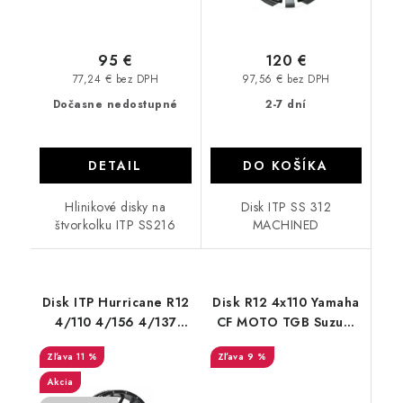
95 €
120 €
77,24 € bez DPH
97,56 € bez DPH
Dočasne nedostupné
2-7 dní
DETAIL
DO KOŠÍKA
Hlinikové disky na
Disk ITP SS 312
štvorkolku ITP SS216
MACHINED
Disk ITP Hurricane R12
Disk R12 4x110 Yamaha
4/110 4/156 4/137
CF MOTO TGB Suzuki
4/115 Black
AR512
11 %
9 %
Akcia