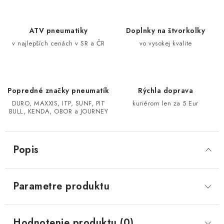
CF MOTO CFORCE X850/X1000
ATV pneumatiky
Doplnky na štvorkolky
v najlepších cenách v SR a ČR
vo vysokej kvalite
POLARIS SPORTSMAN RZR 1000
LINHAI 400/500/M550/650
Popredné značky pneumatík
Rýchla doprava
TGB BLADE 600/1000 LT LTX
DURO, MAXXIS, ITP, SUNF, PIT
kuriérom len za 5 Eur
BULL, KENDA, OBOR a JOURNEY
SEGWAY SNARLER AT6 AT5
Popis
Podmienky ochrany osobných údajov
Všeobecné obchodné podmienky
Reklamačný poriadok - formulár
Parametre produktu
Kontakt
Hodnotenie produktu (0)