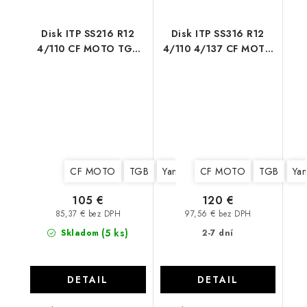
Disk ITP SS216 R12
Disk ITP SS316 R12
4/110 CF MOTO TGB
4/110 4/137 CF MOTO
STELS YAMAHA
Can AM TGB STELS
CF MOTO
TGB
Yamaha
CF MOTO
Suzuki
Kawasaki
TGB
Ya
105 €
120 €
85,37 € bez DPH
97,56 € bez DPH
(5 ks)
Skladom
2-7 dní
DETAIL
DETAIL