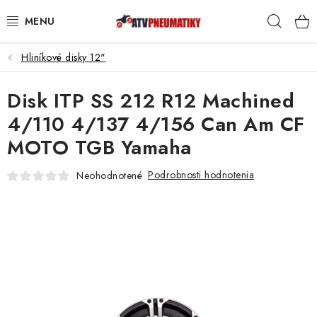
Prejsť
Hľad
na
obsah
Hliníkové disky 12"
PNEUMATIKY
Disk ITP SS 212 R12 Machined
DISKY
4/110 4/137 4/156 Can Am CF
ROZŠIROVACIE PODLOŽKY
MOTO TGB Yamaha
NÁHRADNÉ DIELY NA ŠTVORKOLKY
Podrobnosti hodnotenia
Neohodnotené
OCHRANNÉ RÁMY
KUFRE A BOXY
KRYTY PODVOZKU