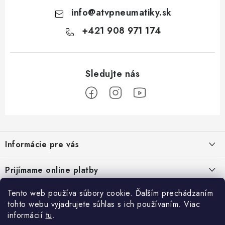
info
@
atvpneumatiky.sk
+421 908 971 174
Z
á
Informácie pre vás
p
ä
Podmienky ochrany osobných údajov
Prijímame online platby
t
Všeobecné obchodné podmienky
i
Tento web používa súbory cookie. Ďalším prechádzaním
Prihlásenie
e
Reklamačný poriadok - formulár
tohto webu vyjadrujete súhlas s ich používaním. Viac
E-mail
informácií
tu
.
Facebook
Kontakt