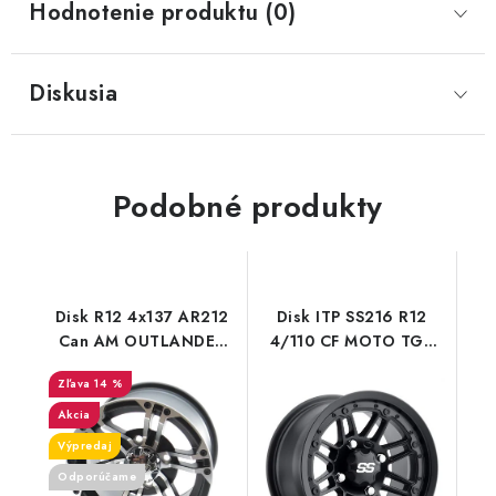
Hodnotenie produktu (0)
Diskusia
Podobné produkty
Disk R12 4x137 AR212
Disk ITP SS216 R12
Can AM OUTLANDER
4/110 CF MOTO TGB
RENEGADE
STELS YAMAHA
14 %
COMMANDER
Akcia
Výpredaj
Odporúčame