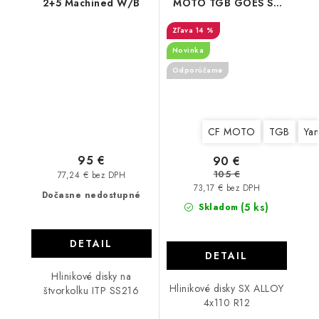
2+5 Machined W/B
MOTO TGB GOES SX
ALLOY
14 %
Novinka
Odporúčame
CF MOTO
TGB
Ya
95 €
90 €
105 €
77,24 € bez DPH
73,17 € bez DPH
Dočasne nedostupné
(5 ks)
Skladom
DETAIL
DETAIL
Hlinikové disky na
Hlinikové disky SX ALLOY
štvorkolku ITP SS216
4x110 R12