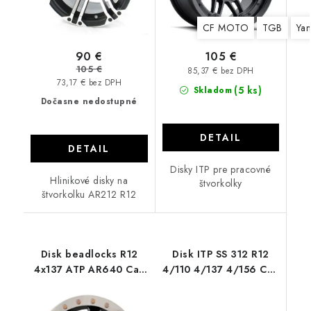
CF MOTO
TGB
Ya
90 €
105 €
105 €
85,37 € bez DPH
73,17 € bez DPH
(5 ks)
Skladom
Dočasne nedostupné
DETAIL
DETAIL
Disky ITP pre pracovné
Hlinikové disky na
štvorkolky
štvorkolku AR212 R12
Disk beadlocks R12
Disk ITP SS 312 R12
4x137 ATP AR640 Can
4/110 4/137 4/156 Can
am
Am Polaris CF MOTO
Stels