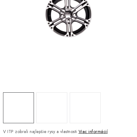
NÁVLEKY TLMIČOV
NAVIJAKY COME UP WARN
OLEJE MAXIMA A FILTRE
ROZŠIROVACIE PLASTY BLATNÍKOV
PRÍVESY - VOZÍKY
RADLICE NA SNEH - PLUHY
PRILBY LS2
ŠTVORKOLKY
NOVINKY
V ITP zobrali najlepšie rysy a vlastnosti
Viac informácií