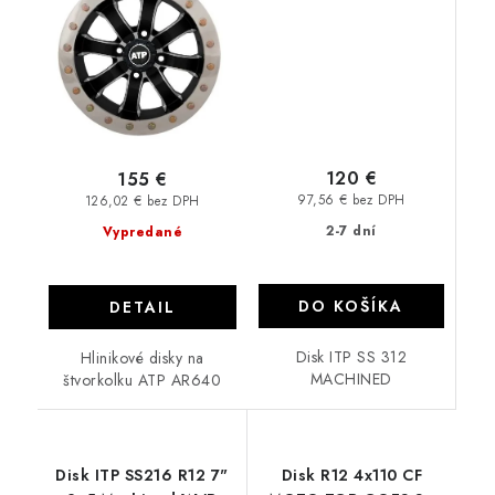
120 €
155 €
97,56 € bez DPH
126,02 € bez DPH
2-7 dní
Vypredané
DO KOŠÍKA
DETAIL
Disk ITP SS 312
Hlinikové disky na
MACHINED
štvorkolku ATP AR640
Disk ITP SS216 R12 7"
Disk R12 4x110 CF