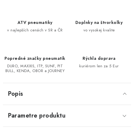
CF MOTO CFORCE X850/X1000
ATV pneumatiky
Doplnky na štvorkolky
POLARIS SPORTSMAN RZR 1000
v najlepších cenách v SR a ČR
vo vysokej kvalite
LINHAI 400/500/M550/650
Popredné značky pneumatík
Rýchla doprava
TGB BLADE 600/1000 LT LTX
DURO, MAXXIS, ITP, SUNF, PIT
kuriérom len za 5 Eur
BULL, KENDA, OBOR a JOURNEY
SEGWAY SNARLER AT6 AT5
Podmienky ochrany osobných údajov
Popis
Všeobecné obchodné podmienky
Reklamačný poriadok - formulár
Kontakt
Parametre produktu