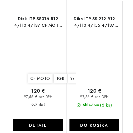
Disk ITP SS316 R12
Diks ITP SS 212 R12
4/110 4/137 CF MOTO
4/110 4/156 4/137
Can AM TGB STELS
Black
CF MOTO
TGB
Yamaha
Suzuki
Kawasaki
120 €
120 €
97,56 € bez DPH
97,56 € bez DPH
(5 ks)
2-7 dní
Skladom
DETAIL
DO KOŠÍKA