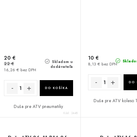
20 €
10 €
Sklado
Skladom u
22 €
8,13 € bez DPH
dodávateľa
16,26 € bez DPH
DO 
DO KOŠÍKA
Duša pre ATV koleso 
Duša pre ATV pneumatiky
Kód:
2448