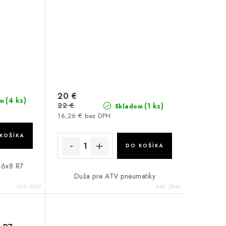
20 €
(4 ks)
m
22 €
(1 ks)
Skladom
16,26 € bez DPH
KOŠÍKA
DO KOŠÍKA
16x8 R7
Duša pre ATV pneumatiky
Kód:
2433
Kód:
2445