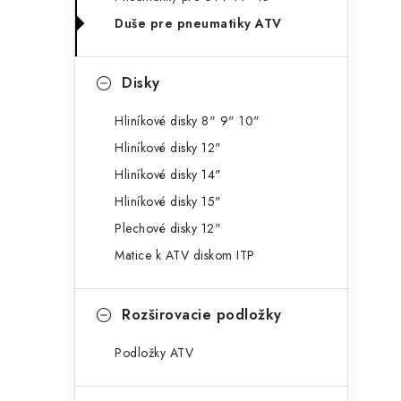
g
ý
Duše pre pneumatiky ATV
ó
p
r
Disky
a
i
e
n
Hliníkové disky 8" 9" 10"
Hliníkové disky 12"
e
Hliníkové disky 14"
l
Hliníkové disky 15"
Plechové disky 12"
Matice k ATV diskom ITP
Rozširovacie podložky
Podložky ATV