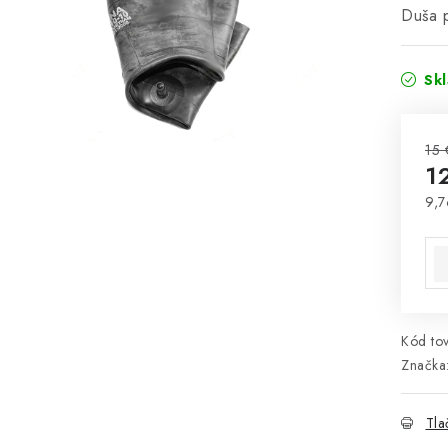
Duša 
Sk
15 
1
9,7
Jed
Kód tov
Značka
Tla