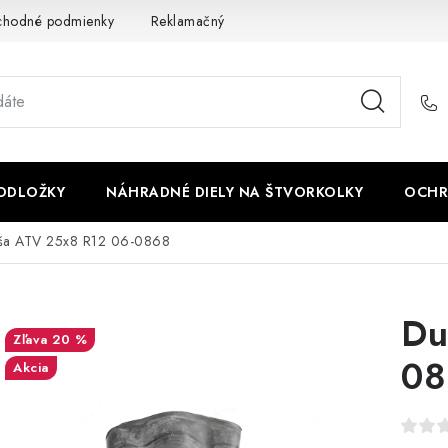
chodné podmienky
Reklamačný poriadok - formulár
Kontakt
PODLOŽKY
NÁHRADNÉ DIELY NA ŠTVORKOLKY
OCHR
ša ATV 25x8 R12 06-0868
Du
20 %
08
Akcia