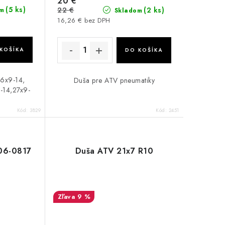
20 €
(5 ks)
22 €
(2 ks)
m
Skladom
16,26 € bez DPH
KOŠÍKA
DO KOŠÍKA
26x9-14,
Duša pre ATV pneumatiky
-14,27x9-
Kód:
3829
Kód:
2451
06-0817
Duša ATV 21x7 R10
9 %