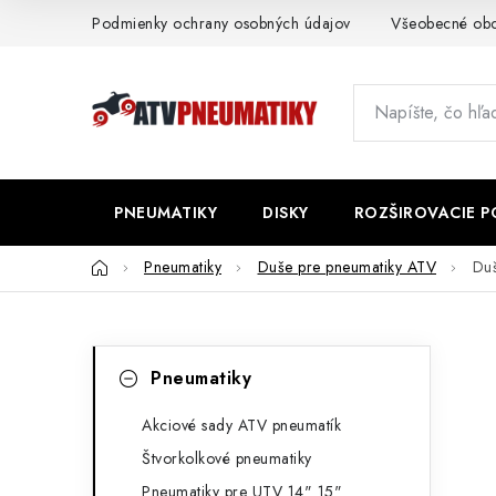
Prejsť
Podmienky ochrany osobných údajov
Všeobecné ob
na
obsah
PNEUMATIKY
DISKY
ROZŠIROVACIE 
Domov
Pneumatiky
Duše pre pneumatiky ATV
Du
B
K
Preskočiť
Pneumatiky
kategórie
a
o
t
Akciové sady ATV pneumatík
č
Štvorkolkové pneumatiky
e
n
Pneumatiky pre UTV 14" 15"