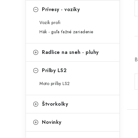
Prívesy - vozíky
Vozík profi
Hák - guľa ťažné zariadenie
Radlice na sneh - pluhy
B
Prilby LS2
Moto prilby LS2
Štvorkolky
Novinky