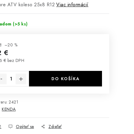
pre ATV koleso 25x8 R12
Viac informácií
ladom
(>5 ks)
€
–20 %
2 €
6 € bez DPH
notková cena:
DO KOŠÍKA
aru:
2421
:
KENDA
č
Opýtať sa
Zdieľať