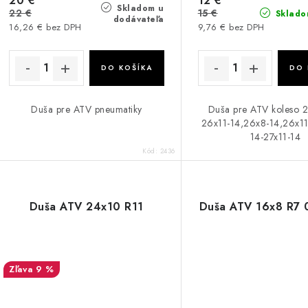
20 €
12 €
Skladom u
22 €
15 €
Sklado
dodávateľa
16,26 € bez DPH
9,76 € bez DPH
DO KOŠÍKA
DO 
Duša pre ATV pneumatiky
Duša pre ATV koleso 
26x11-14,26x8-14,26x11
14-27x11-14
Kód:
2436
Duša ATV 24x10 R11
Duša ATV 16x8 R7 
9 %