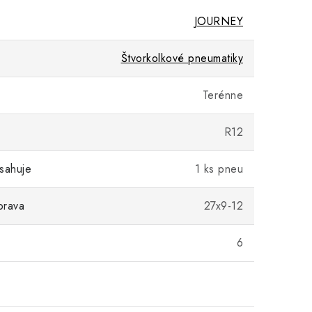
JOURNEY
Štvorkolkové pneumatiky
Terénne
R12
sahuje
1 ks pneu
prava
27x9-12
)
6