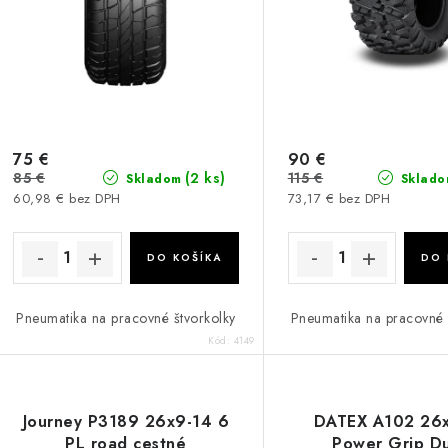
75 €
90 €
85 €
115 €
(2 ks)
Skladom
Sklado
60,98 € bez DPH
73,17 € bez DPH
DO KOŠÍKA
DO 
Pneumatika na pracovné štvorkolky
Pneumatika na pracovné 
Kód:
4149
Journey P3189 26x9-14 6
DATEX A102 26
PL road cestné
Power Grip D