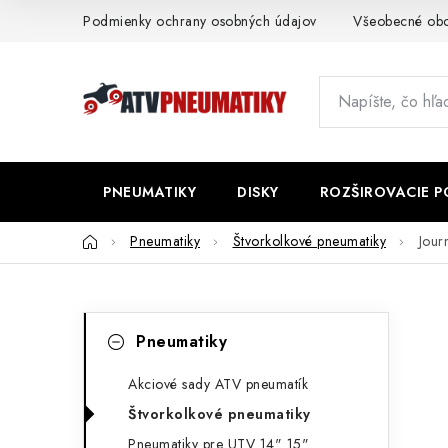
Prejsť
Podmienky ochrany osobných údajov
Všeobecné ob
na
obsah
PNEUMATIKY
DISKY
ROZŠIROVACIE 
Domov
Pneumatiky
Štvorkolkové pneumatiky
Jour
B
K
Preskočiť
Pneumatiky
kategórie
a
o
t
Akciové sady ATV pneumatík
č
Štvorkolkové pneumatiky
e
n
Pneumatiky pre UTV 14" 15"