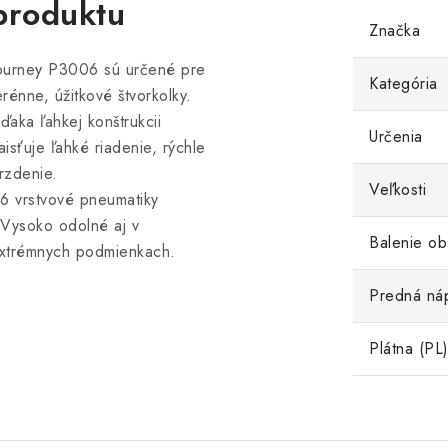
produktu
Značka
ourney P3006 sú určené pre
Kategória
erénne, úžitkové štvorkolky.
ďaka ľahkej konštrukcii
Určenia
aisťuje ľahké riadenie, rýchle
rzdenie.
Veľkosti
 6 vrstvové pneumatiky
 Vysoko odolné aj v
Balenie ob
xtrémnych podmienkach.
Predná ná
Plátna (PL