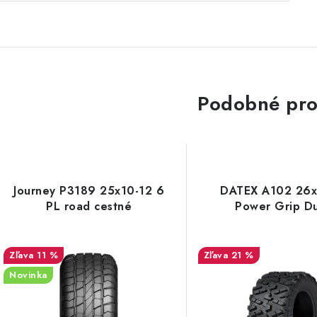
Podobné pro
Journey P3189 25x10-12 6
DATEX A102 26x
PL road cestné
Power Grip D
11 %
21 %
Novinka