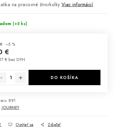
tika na pracovné štvorkolky
Viac informácií
ladom
(>5 ks)
 €
–5 %
0 €
17 € bez DPH
notková cena:
DO KOŠÍKA
aru:
891
:
JOURNEY
č
Opýtať sa
Zdieľať