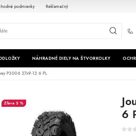
chodné podmienky
Reklamačný poriadok - formulár
Kontakt
PODLOŽKY
NÁHRADNÉ DIELY NA ŠTVORKOLKY
OCHR
ney P3006 27x9-12 6 PL
Jo
5 %
6 