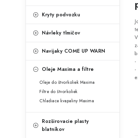
Kryty podvozku
J
t
Návleky tlmičov
V
z
Navijaky COME UP WARN
b
-
Oleje Maxima a filtre
-
e
Oleje do štvorkoliek Maxima
Filtre do štvorkoliek
Chladiace kvapaliny Maxima
Rozširovacie plasty
blatníkov