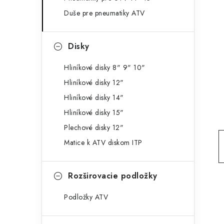
g
ý
Duše pre pneumatiky ATV
ó
p
r
Disky
a
i
e
n
Hliníkové disky 8" 9" 10"
Hliníkové disky 12"
e
Hliníkové disky 14"
l
Hliníkové disky 15"
Plechové disky 12"
Matice k ATV diskom ITP
Rozširovacie podložky
Podložky ATV