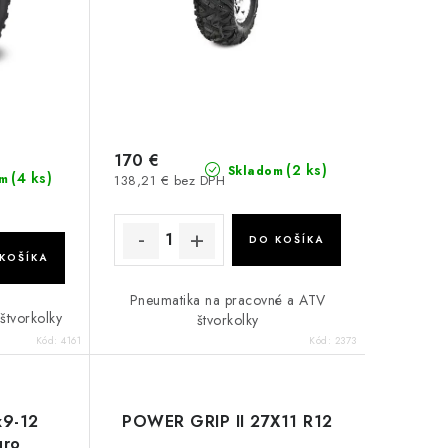
170 €
(2 ks)
Skladom
(4 ks)
m
138,21 € bez DPH
DO KOŠÍKA
KOŠÍKA
Pneumatika na pracovné a ATV
štvorkolky
štvorkolky
Kód:
4161
Kód:
2373
x9-12
POWER GRIP II 27X11 R12
uro