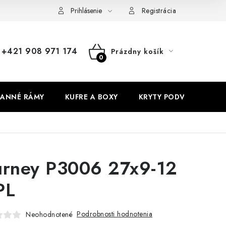
Prihlásenie
Registrácia
+421 908 971 174
Prázdny košík
NÁKUPNÝ
KOŠÍK
ANNÉ RÁMY
KUFRE A BOXY
KRYTY PODVOZKU
urney P3006 27x9-12
PL
Podrobnosti hodnotenia
Neohodnotené