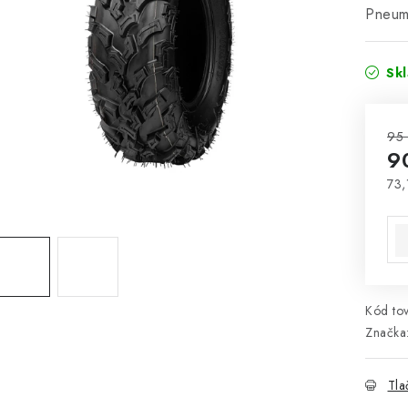
Pneuma
Sk
95
9
73,
Jed
Kód tov
Značka
Tla