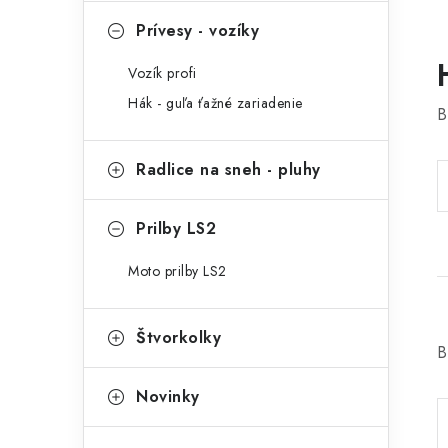
Prívesy - vozíky
Vozík profi
Hák - guľa ťažné zariadenie
B
Radlice na sneh - pluhy
Prilby LS2
Moto prilby LS2
Štvorkolky
B
Novinky