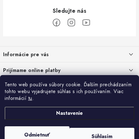
Z
á
Informácie pre vás
p
ä
Podmienky ochrany osobných údajov
Prijímame online platby
t
Všeobecné obchodné podmienky
i
Tento web používa súbory cookie. Ďalším prechádzaním
Prihlásenie
e
Reklamačný poriadok - formulár
tohto webu vyjadrujete súhlas s ich používaním. Viac
E-mail
informácií
tu
.
Facebook
Kontakt
Nastavenie
Posledné hodnotenie produktov
Heslo
Odmietnuť
Súhlasím
Copyright 2026
ATV pneumatiky
. Všetky práva vyhradené.