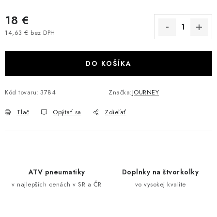
VÝPREDAJ
18 €
14,63 € bez DPH
AKCIA
Jednotková cena:
INÉ PRÍSLUŠENSTVO
DO KOŠÍKA
YAMAHA GRIZZLY 550/660/700
Kód tovaru:
3784
Značka:
JOURNEY
SUZUKI KINGQUAD 700/750 LTA
Tlač
Opýtať sa
Zdieľať
CAN AM OUTLANDER 570/650/800/1000
CAN AM RENEGADE 570/650/800/1000
ATV pneumatiky
Doplnky na štvorkolky
v najlepších cenách v SR a ČR
vo vysokej kvalite
CF MOTO X450/X520/X550/X625
CF MOTO 800/850 GLADIATOR X8