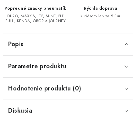
Popredné značky pneumatík
Rýchla doprava
CF MOTO CFORCE X850/X1000
DURO, MAXXIS, ITP, SUNF, PIT
kuriérom len za 5 Eur
BULL, KENDA, OBOR a JOURNEY
POLARIS SPORTSMAN RZR 1000
Popis
LINHAI 400/500/M550/650
TGB BLADE 600/1000 LT LTX
Parametre produktu
SEGWAY SNARLER AT6 AT5
Hodnotenie produktu (0)
Podmienky ochrany osobných údajov
Všeobecné obchodné podmienky
Diskusia
Reklamačný poriadok - formulár
Kontakt