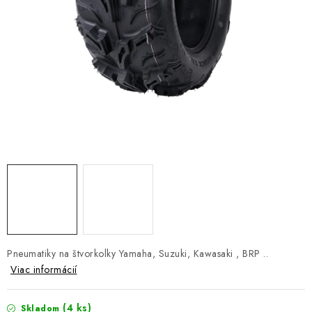
NÁVLEKY TLMIČOV
NAVIJAKY COME UP WARN
OLEJE MAXIMA A FILTRE
ROZŠIROVACIE PLASTY BLATNÍKOV
PRÍVESY - VOZÍKY
RADLICE NA SNEH - PLUHY
PRILBY LS2
Pneumatiky na štvorkolky Yamaha, Suzuki, Kawasaki , BRP ..
ŠTVORKOLKY
Viac informácií
NOVINKY
(4 ks)
Skladom