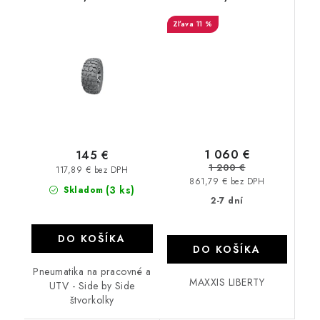
11 %
1 060 €
145 €
1 200 €
117,89 € bez DPH
861,79 € bez DPH
(3 ks)
Skladom
2-7 dní
DO KOŠÍKA
DO KOŠÍKA
Pneumatika na pracovné a
MAXXIS LIBERTY
UTV - Side by Side
štvorkolky