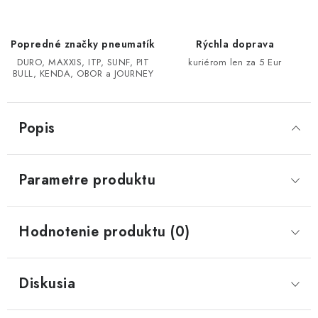
CF MOTO CFORCE X850/X1000
Popredné značky pneumatík
Rýchla doprava
DURO, MAXXIS, ITP, SUNF, PIT
kuriérom len za 5 Eur
POLARIS SPORTSMAN RZR 1000
BULL, KENDA, OBOR a JOURNEY
LINHAI 400/500/M550/650
Popis
TGB BLADE 600/1000 LT LTX
SEGWAY SNARLER AT6 AT5
Parametre produktu
Podmienky ochrany osobných údajov
Hodnotenie produktu (0)
Všeobecné obchodné podmienky
Reklamačný poriadok - formulár
Kontakt
Diskusia