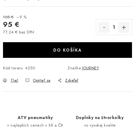
VÝPREDAJ
105 €
–9 %
95 €
AKCIA
77,24 € bez DPH
Jednotková cena:
INÉ PRÍSLUŠENSTVO
DO KOŠÍKA
YAMAHA GRIZZLY 550/660/700
Kód tovaru:
4250
Značka:
JOURNEY
SUZUKI KINGQUAD 700/750 LTA
Tlač
Opýtať sa
Zdieľať
CAN AM OUTLANDER 570/650/800/1000
CAN AM RENEGADE 570/650/800/1000
CF MOTO X450/X520/X550/X625
ATV pneumatiky
Doplnky na štvorkolky
v najlepších cenách v SR a ČR
vo vysokej kvalite
CF MOTO 800/850 GLADIATOR X8