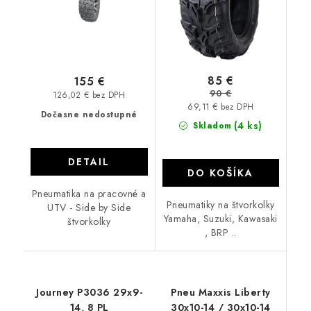
85 €
155 €
90 €
126,02 € bez DPH
69,11 € bez DPH
Dočasne nedostupné
(4 ks)
Skladom
DETAIL
DO KOŠÍKA
Pneumatika na pracovné a
Pneumatiky na štvorkolky
UTV - Side by Side
Yamaha, Suzuki, Kawasaki
štvorkolky
, BRP ..
Journey P3036 29x9-
Pneu Maxxis Liberty
14, 8 PL
30x10-14 / 30x10-14