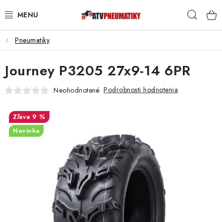
Prejsť
Hľad
na
obsah
Pneumatiky
PNEUMATIKY
Journey P3205 27x9-14 6PR
DISKY
Podrobnosti hodnotenia
Neohodnotené
ROZŠIROVACIE PODLOŽKY
9 %
NÁHRADNÉ DIELY NA ŠTVORKOLKY
Novinka
OCHRANNÉ RÁMY
KUFRE A BOXY
KRYTY PODVOZKU