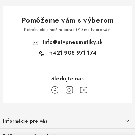
Pomôžeme vám s výberom
Potrebujete s niečím poradiť? Sme tu pre vás!
info
@
atvpneumatiky.sk
+421 908 971 174
Z
á
Informácie pre vás
p
ä
Podmienky ochrany osobných údajov