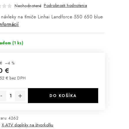
Podrobnosti hodnotenia
Neohodnotené
- návleky na tlmiče Linhai Landforce 550 650 blue
informácií
ladom
(1 ks)
€
–4 %
0 €
52 € bez DPH
notková cena:
DO KOŠÍKA
aru:
4262
:
X-ATV doplnky na štvorkolku