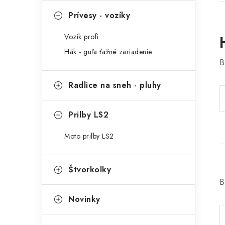
Prívesy - vozíky
Vozík profi
Hák - guľa ťažné zariadenie
B
Radlice na sneh - pluhy
Prilby LS2
Moto prilby LS2
Štvorkolky
B
Novinky