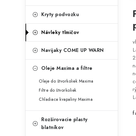
Kryty podvozku
Návleky tlmičov
v
L
Navijaky COME UP WARN
2
n
Oleje Maxima a filtre
n
Oleje do štvorkoliek Maxima
c
r
Filtre do štvorkoliek
L
Chladiace kvapaliny Maxima
f
Rozširovacie plasty
blatníkov