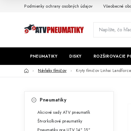
Prejsť
Podmienky ochrany osobných údajov
Všeobecné ob
na
obsah
PNEUMATIKY
DISKY
ROZŠIROVACIE 
Domov
Návleky tlmičov
Kryty tlmičov Linhai Landfo
B
K
Preskočiť
Pneumatiky
kategórie
a
o
t
Akciové sady ATV pneumatík
č
Štvorkolkové pneumatiky
e
n
Pneumatiky pre UTV 14" 15"