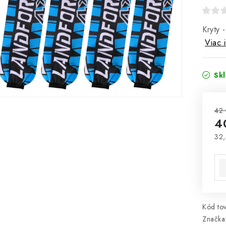
Kryty 
Viac 
Sk
42 
4
32,
Jed
Kód tov
Značka