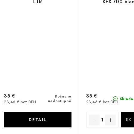
LTR
KFX 700 bla
35 €
35 €
Dočasne
Sklado
nedostupné
28,46 € bez DPH
28,46 € bez DPH
DETAIL
DO 