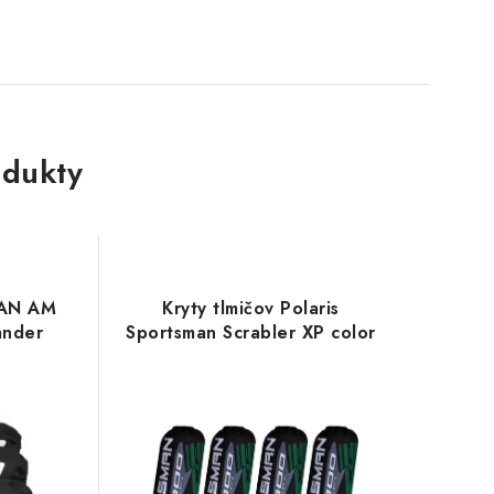
dukty
CAN AM
Kryty tlmičov Polaris
ander
Sportsman Scrabler XP color