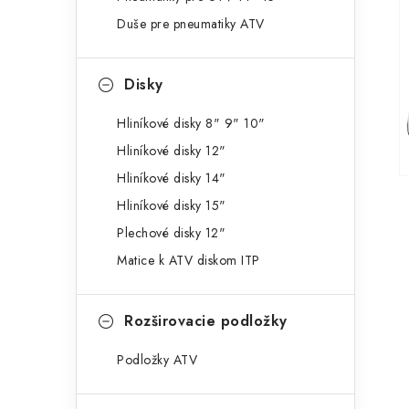
g
ý
Duše pre pneumatiky ATV
ó
p
r
Disky
a
i
e
n
Hliníkové disky 8" 9" 10"
Hliníkové disky 12"
e
Hliníkové disky 14"
l
Hliníkové disky 15"
Plechové disky 12"
Matice k ATV diskom ITP
Rozširovacie podložky
Podložky ATV