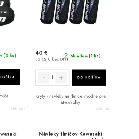
40 €
(3 ks)
(1 ks)
m
Skladom
32,52 € bez DPH
KOŠÍKA
DO KOŠÍKA
lmiče
Kryty - návleky na tlmiče vhodné pre
štvorkolky
Kód:
2283
Kód:
1404
awasaki
Návleky tlmičov Kawasaki