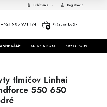
Prihlásenie
Registrácia
+421 908 971 174
Prázdny košík
NÁKUPNÝ
KOŠÍK
ANNÉ RÁMY
KUFRE A BOXY
KRYTY PODVOZKU
yty tlmičov Linhai
ndforce 550 650
dré