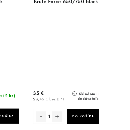
ck
Brute Force 650/750 black
35 €
Skladom u
(2 ks)
m
dodávateľa
28,46 € bez DPH
KOŠÍKA
DO KOŠÍKA