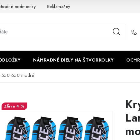
chodné podmienky
Reklamačný poriadok - formulár
Kontakt
PODLOŽKY
NÁHRADNÉ DIELY NA ŠTVORKOLKY
OCHR
rce 550 650 modré
Kr
4 %
La
mo