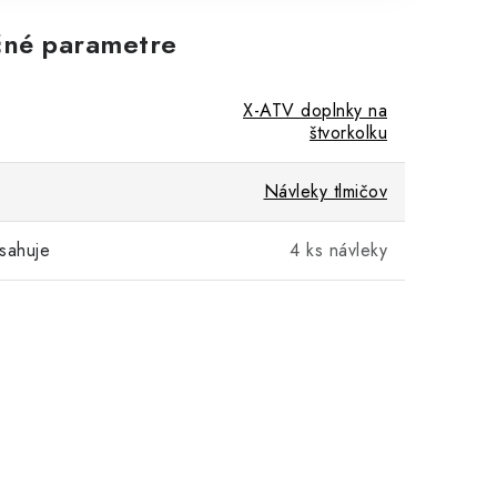
né parametre
X-ATV doplnky na
štvorkolku
Návleky tlmičov
sahuje
4 ks návleky