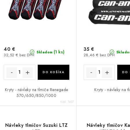
40 €
35 €
(1 ks)
Skladom
Sklado
32,52 € bez DPH
28,46 € bez DPH
DO KOŠÍKA
DO 
Kryty - návleky na tlmiče Renegade
Kryty - návleky na t
570/650/850/1000
Kód:
1407
Návleky tlmičov Suzuki LTZ
Návleky tlmičov K