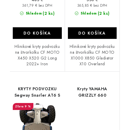
361,79 € bez DPH
365,85 € bez DPH
(2 ks)
(2 ks)
Skladom
Skladom
DO KOŠÍKA
DO KOŠÍKA
Hlinikové kryty podvozku
Hlinikové kryty podvozku
na štvorkolku CF MOTO
na štvorkolku CF MOTO
X450 X520 G2 Long
X1000 X850 Gladiator
2022+ Iron
X10 Overland
KRYTY PODVOZKU
Kryty YAMAHA
Segway Snarler AT6 S
GRIZZLY 660
9 %