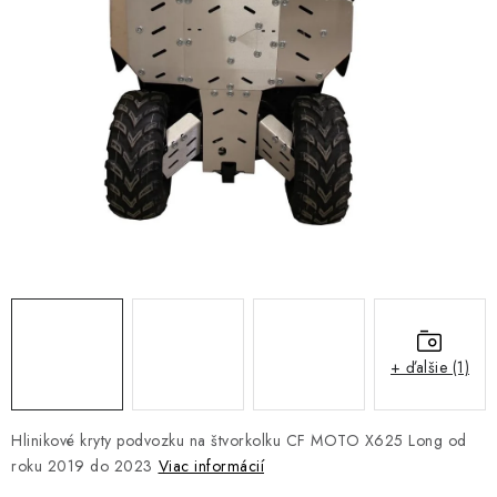
NÁVLEKY TLMIČOV
NAVIJAKY COME UP WARN
OLEJE MAXIMA A FILTRE
ROZŠIROVACIE PLASTY BLATNÍKOV
PRÍVESY - VOZÍKY
RADLICE NA SNEH - PLUHY
PRILBY LS2
+ ďalšie (1)
ŠTVORKOLKY
Hlinikové kryty podvozku na štvorkolku CF MOTO X625 Long od
NOVINKY
roku 2019 do 2023
Viac informácií