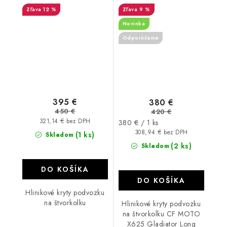
570 XXC SST G2 2016 -
12 %
9 %
2018
Novinka
Odporúčame
395 €
380 €
450 €
420 €
321,14 € bez DPH
Jednotková
380 € / 1 ks
cena:
308,94 € bez DPH
(1 ks)
Skladom
(2 ks)
Skladom
DO KOŠÍKA
DO KOŠÍKA
Hlinikové kryty podvozku
na štvorkolku
Hlinikové kryty podvozku
na štvorkolku CF MOTO
X625 Gladiator Long