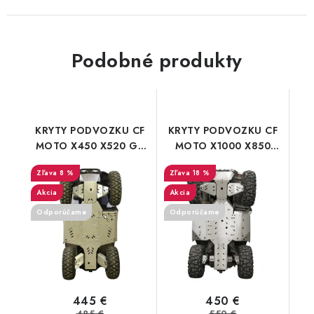
Podobné produkty
KRYTY PODVOZKU CF
KRYTY PODVOZKU CF
MOTO X450 X520 G2
MOTO X1000 X850
Long 2023+
Gladiator X10
8 %
18 %
Overland Iron
Akcia
Akcia
Odporúčame
Odporúčame
445 €
450 €
485 €
550 €