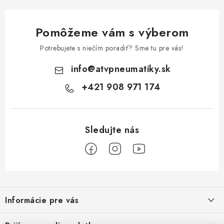
Pomôžeme vám s výberom
Potrebujete s niečím poradiť? Sme tu pre vás!
info
@
atvpneumatiky.sk
+421 908 971 174
Z
á
Informácie pre vás
p
ä
Podmienky ochrany osobných údajov