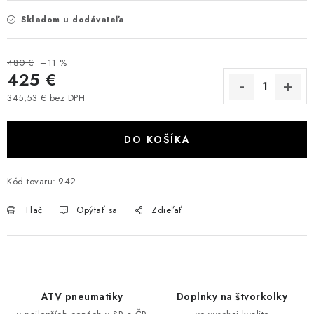
VÝPREDAJ
Skladom u dodávateľa
AKCIA
480 €
–11 %
425 €
INÉ PRÍSLUŠENSTVO
345,53 € bez DPH
Jednotková cena:
YAMAHA GRIZZLY 550/660/700
DO KOŠÍKA
SUZUKI KINGQUAD 700/750 LTA
Kód tovaru:
942
CAN AM OUTLANDER 570/650/800/1000
Tlač
Opýtať sa
Zdieľať
CAN AM RENEGADE 570/650/800/1000
CF MOTO X450/X520/X550/X625
ATV pneumatiky
Doplnky na štvorkolky
CF MOTO 800/850 GLADIATOR X8