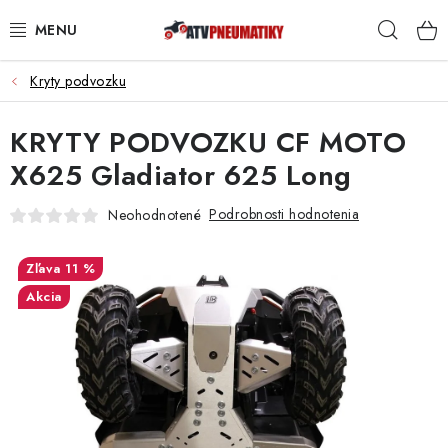
Prejsť
Hľad
na
obsah
Kryty podvozku
PNEUMATIKY
KRYTY PODVOZKU CF MOTO
DISKY
X625 Gladiator 625 Long
ROZŠIROVACIE PODLOŽKY
Podrobnosti hodnotenia
Neohodnotené
NÁHRADNÉ DIELY NA ŠTVORKOLKY
11 %
OCHRANNÉ RÁMY
Akcia
KUFRE A BOXY
KRYTY PODVOZKU