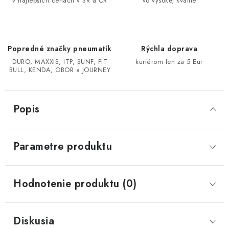
v najlepších cenách v SR a ČR
vo vysokej kvalite
CF MOTO CFORCE X850/X1000
POLARIS SPORTSMAN RZR 1000
Popredné značky pneumatík
Rýchla doprava
DURO, MAXXIS, ITP, SUNF, PIT
kuriérom len za 5 Eur
BULL, KENDA, OBOR a JOURNEY
LINHAI 400/500/M550/650
TGB BLADE 600/1000 LT LTX
Popis
SEGWAY SNARLER AT6 AT5
Parametre produktu
Podmienky ochrany osobných údajov
Všeobecné obchodné podmienky
Hodnotenie produktu (0)
Reklamačný poriadok - formulár
Kontakt
Diskusia