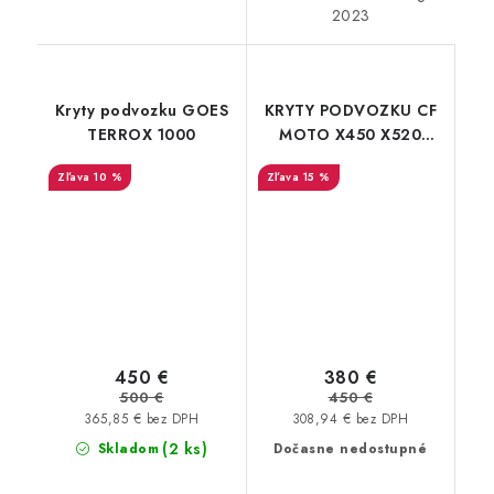
2023
Kryty podvozku GOES
KRYTY PODVOZKU CF
TERROX 1000
MOTO X450 X520
Gladiator 450 520
10 %
15 %
Long
450 €
380 €
500 €
450 €
365,85 € bez DPH
308,94 € bez DPH
(2 ks)
Skladom
Dočasne nedostupné