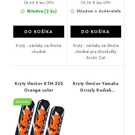
28,46 € bez DPH
28,46 € bez DPH
(2 ks)
Skladom
Skladom u dodávateľa
DO KOŠÍKA
DO KOŠÍKA
Kryty - návleky na tlmiče
Kryty - návleky na tlmiče
vhodné
vhodné pre štvorkolky
Arctic Cat
Kryty tlmičov KTM 525
Kryty tlmičov Yamaha
Orange color
Grizzly Kodiak
450/550/660/700
Novinka
Color