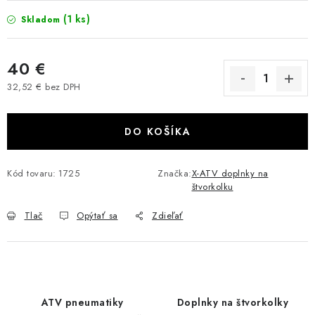
VÝPREDAJ
(1 ks)
Skladom
AKCIA
40 €
32,52 € bez DPH
INÉ PRÍSLUŠENSTVO
Jednotková cena:
YAMAHA GRIZZLY 550/660/700
DO KOŠÍKA
SUZUKI KINGQUAD 700/750 LTA
Kód tovaru:
1725
Značka:
X-ATV doplnky na
štvorkolku
CAN AM OUTLANDER 570/650/800/1000
Tlač
Opýtať sa
Zdieľať
CAN AM RENEGADE 570/650/800/1000
CF MOTO X450/X520/X550/X625
ATV pneumatiky
Doplnky na štvorkolky
CF MOTO 800/850 GLADIATOR X8