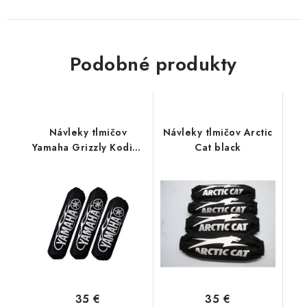
Podobné produkty
Návleky tlmičov
Návleky tlmičov Arctic
Yamaha Grizzly Kodiak
Cat black
450/550/660/700
35 €
35 €