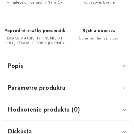
v najlepších cenách v SR a ČR
vo vysokej kvalite
CF MOTO CFORCE X850/X1000
POLARIS SPORTSMAN RZR 1000
Popredné značky pneumatík
Rýchla doprava
DURO, MAXXIS, ITP, SUNF, PIT
kuriérom len za 5 Eur
BULL, KENDA, OBOR a JOURNEY
LINHAI 400/500/M550/650
TGB BLADE 600/1000 LT LTX
Popis
SEGWAY SNARLER AT6 AT5
Parametre produktu
Podmienky ochrany osobných údajov
Všeobecné obchodné podmienky
Hodnotenie produktu (0)
Reklamačný poriadok - formulár
Kontakt
Diskusia