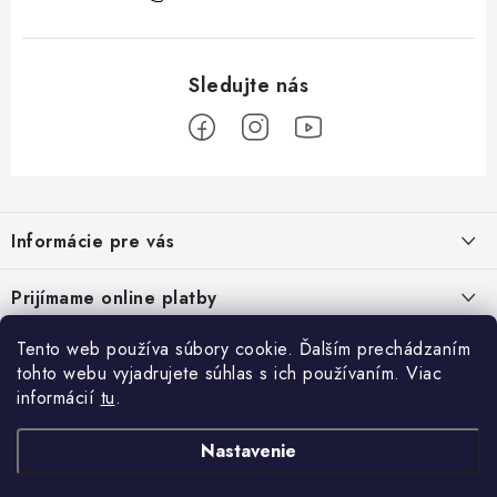
Z
á
Informácie pre vás
p
ä
Podmienky ochrany osobných údajov
Prijímame online platby
t
Všeobecné obchodné podmienky
i
Tento web používa súbory cookie. Ďalším prechádzaním
Prihlásenie
e
Reklamačný poriadok - formulár
tohto webu vyjadrujete súhlas s ich používaním. Viac
E-mail
informácií
tu
.
Facebook
Kontakt
Nastavenie
Posledné hodnotenie produktov