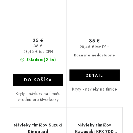
35 €
35 €
36 €
28,46 € bez DPH
28,46 € bez DPH
Dočasne nedostupné
(2 ks)
Skladom
DETAIL
DO KOŠÍKA
Kryty - návleky na tlmiče
Kryty - návleky na tlmiče
vhodné pre štvorkolky
Návleky tlmičov Suzuki
Návleky tlmičov
Kingquad
Kawasaki KFX 700