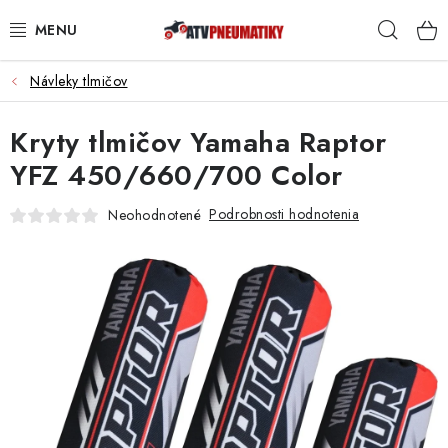
Prejsť
Hľad
na
obsah
Návleky tlmičov
PNEUMATIKY
Kryty tlmičov Yamaha Raptor
DISKY
YFZ 450/660/700 Color
ROZŠIROVACIE PODLOŽKY
Podrobnosti hodnotenia
Neohodnotené
NÁHRADNÉ DIELY NA ŠTVORKOLKY
OCHRANNÉ RÁMY
KUFRE A BOXY
KRYTY PODVOZKU