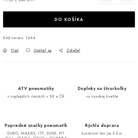
Jednotková cena:
VÝPREDAJ
DO KOŠÍKA
AKCIA
Kód tovaru:
1644
INÉ PRÍSLUŠENSTVO
Tlač
Opýtať sa
Zdieľať
YAMAHA GRIZZLY 550/660/700
SUZUKI KINGQUAD 700/750 LTA
CAN AM OUTLANDER 570/650/800/1000
ATV pneumatiky
Doplnky na štvorkolky
v najlepších cenách v SR a ČR
vo vysokej kvalite
CAN AM RENEGADE 570/650/800/1000
CF MOTO X450/X520/X550/X625
Popredné značky pneumatík
Rýchla doprava
DURO, MAXXIS, ITP, SUNF, PIT
kuriérom len za 5 Eur
CF MOTO 800/850 GLADIATOR X8