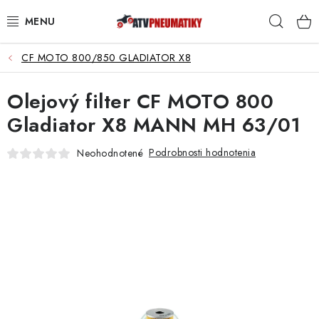
Prejsť
Hľad
na
obsah
CF MOTO 800/850 GLADIATOR X8
PNEUMATIKY
Olejový filter CF MOTO 800
DISKY
Gladiator X8 MANN MH 63/01
ROZŠIROVACIE PODLOŽKY
Podrobnosti hodnotenia
Neohodnotené
NÁHRADNÉ DIELY NA ŠTVORKOLKY
OCHRANNÉ RÁMY
KUFRE A BOXY
KRYTY PODVOZKU