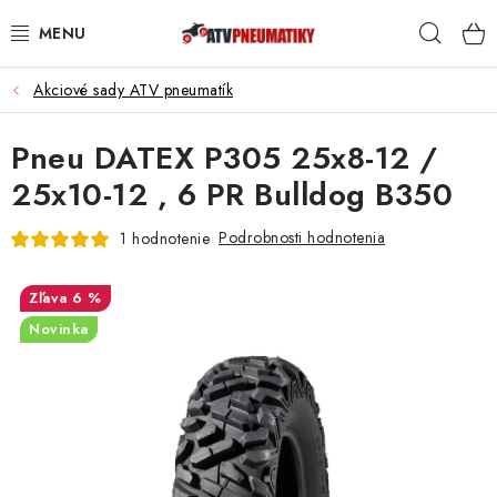
Prejsť
Hľad
na
obsah
Akciové sady ATV pneumatík
PNEUMATIKY
Pneu DATEX P305 25x8-12 /
DISKY
25x10-12 , 6 PR Bulldog B350
ROZŠIROVACIE PODLOŽKY
Podrobnosti hodnotenia
1 hodnotenie
NÁHRADNÉ DIELY NA ŠTVORKOLKY
6 %
OCHRANNÉ RÁMY
Novinka
KUFRE A BOXY
KRYTY PODVOZKU