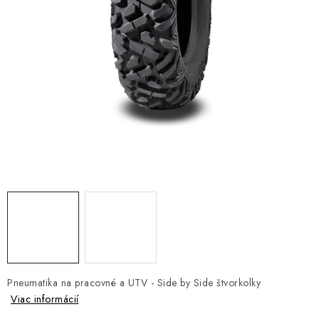
NÁVLEKY TLMIČOV
NAVIJAKY COME UP WARN
OLEJE MAXIMA A FILTRE
ROZŠIROVACIE PLASTY BLATNÍKOV
PRÍVESY - VOZÍKY
RADLICE NA SNEH - PLUHY
PRILBY LS2
ŠTVORKOLKY
Pneumatika na pracovné a UTV - Side by Side štvorkolky
NOVINKY
Viac informácií