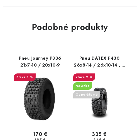
Podobné produkty
Pneu Journey P336
Pneu DATEX P430
21x7-10 / 20x10-9
26x8-14 / 26x10-14 , 6
PR CST STAG
8 %
2 %
Novinka
Odporúčame
170 €
335 €
185 €
345 €