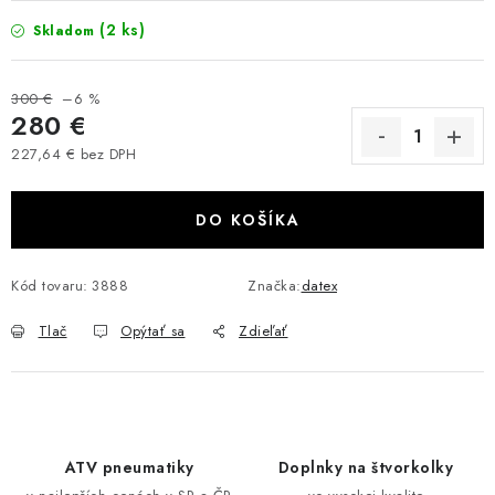
VÝPREDAJ
(2 ks)
Skladom
AKCIA
300 €
–6 %
280 €
INÉ PRÍSLUŠENSTVO
227,64 € bez DPH
Jednotková cena:
YAMAHA GRIZZLY 550/660/700
DO KOŠÍKA
SUZUKI KINGQUAD 700/750 LTA
Kód tovaru:
3888
Značka:
datex
CAN AM OUTLANDER 570/650/800/1000
Tlač
Opýtať sa
Zdieľať
CAN AM RENEGADE 570/650/800/1000
CF MOTO X450/X520/X550/X625
ATV pneumatiky
Doplnky na štvorkolky
CF MOTO 800/850 GLADIATOR X8