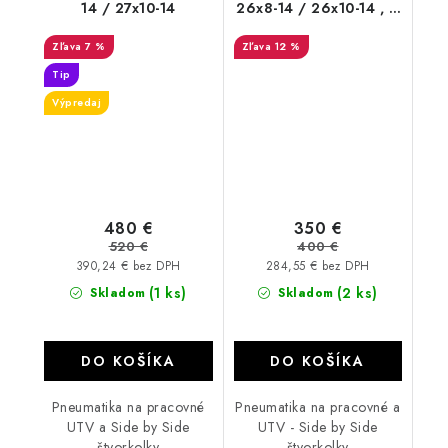
14 / 27x10-14
26x8-14 / 26x10-14 , 6
PR Bulldog B350
7 %
12 %
Tip
Výpredaj
480 €
350 €
520 €
400 €
390,24 € bez DPH
284,55 € bez DPH
(1 ks)
(2 ks)
Skladom
Skladom
DO KOŠÍKA
DO KOŠÍKA
Pneumatika na pracovné
Pneumatika na pracovné a
UTV a Side by Side
UTV - Side by Side
štvorkolky
štvorkolky