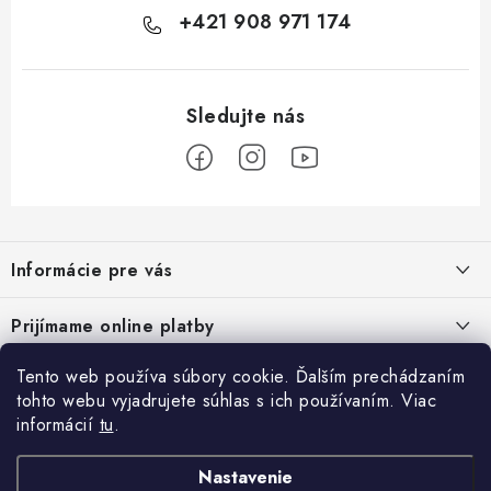
+421 908 971 174
Z
á
Informácie pre vás
p
ä
Podmienky ochrany osobných údajov
Prijímame online platby
t
Všeobecné obchodné podmienky
i
Tento web používa súbory cookie. Ďalším prechádzaním
Prihlásenie
e
Reklamačný poriadok - formulár
tohto webu vyjadrujete súhlas s ich používaním. Viac
E-mail
informácií
tu
.
Facebook
Kontakt
Nastavenie