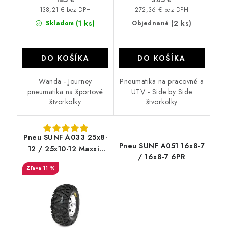
138,21 € bez DPH
272,36 € bez DPH
(1 ks)
(2 ks)
Skladom
Objednané
DO KOŠÍKA
DO KOŠÍKA
Wanda - Journey
Pneumatika na pracovné a
pneumatika na športové
UTV - Side by Side
štvorkolky
štvorkolky
Pneu SUNF A033 25x8-
Pneu SUNF A051 16x8-7
12 / 25x10-12 Maxxis
/ 16x8-7 6PR
Bighorn dezén
11 %