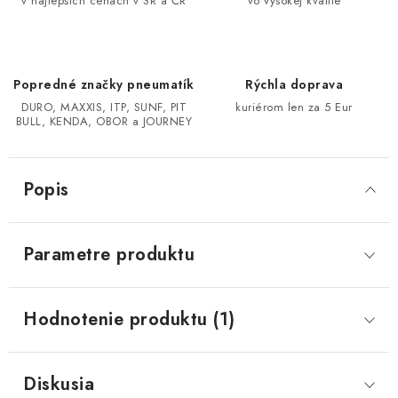
v najlepších cenách v SR a ČR
vo vysokej kvalite
CF MOTO CFORCE X850/X1000
POLARIS SPORTSMAN RZR 1000
Popredné značky pneumatík
Rýchla doprava
DURO, MAXXIS, ITP, SUNF, PIT
kuriérom len za 5 Eur
BULL, KENDA, OBOR a JOURNEY
LINHAI 400/500/M550/650
TGB BLADE 600/1000 LT LTX
Popis
SEGWAY SNARLER AT6 AT5
Parametre produktu
Podmienky ochrany osobných údajov
Všeobecné obchodné podmienky
Hodnotenie produktu (1)
Reklamačný poriadok - formulár
Kontakt
Diskusia