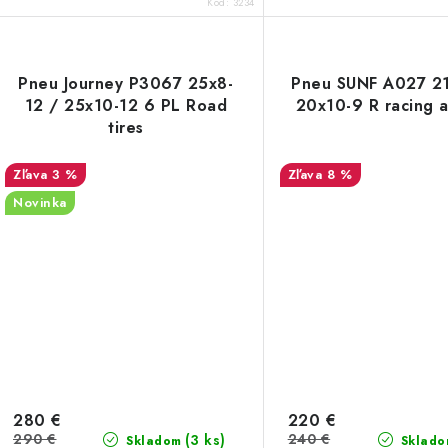
Kód:
3234
Pneu Journey P3067 25x8-
Pneu SUNF A027 21
12 / 25x10-12 6 PL Road
20x10-9 R racing a
tires
3 %
8 %
Novinka
280 €
220 €
290 €
240 €
(3 ks)
Skladom
Sklado