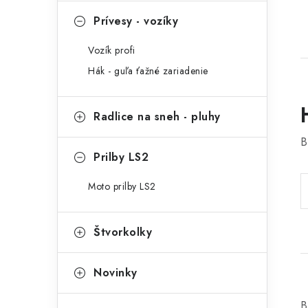
Prívesy - vozíky
Vozík profi
Hák - guľa ťažné zariadenie
Radlice na sneh - pluhy
B
Prilby LS2
Moto prilby LS2
Štvorkolky
Novinky
B