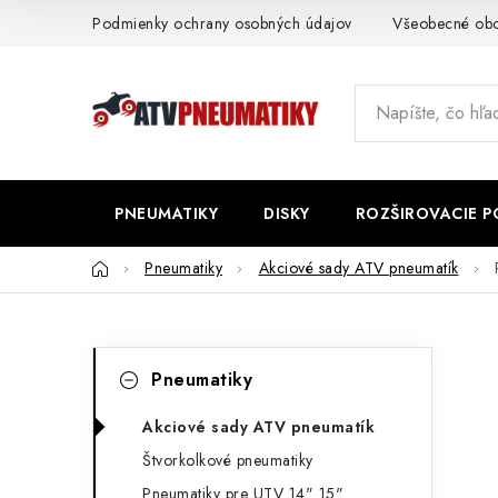
Prejsť
Podmienky ochrany osobných údajov
Všeobecné ob
na
obsah
PNEUMATIKY
DISKY
ROZŠIROVACIE 
Domov
Pneumatiky
Akciové sady ATV pneumatík
B
K
Preskočiť
Pneumatiky
kategórie
a
o
t
Akciové sady ATV pneumatík
č
Štvorkolkové pneumatiky
e
n
Pneumatiky pre UTV 14" 15"