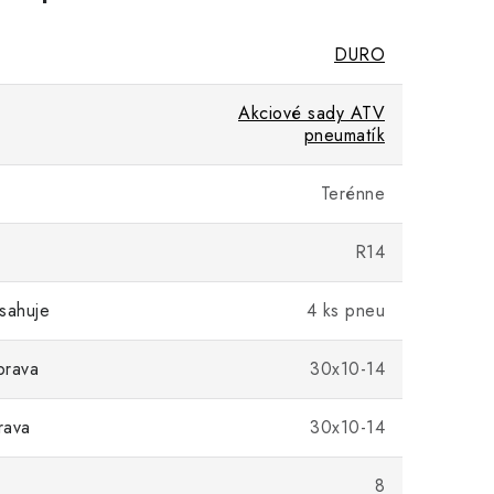
DURO
Akciové sady ATV
pneumatík
Terénne
R14
sahuje
4 ks pneu
prava
30x10-14
rava
30x10-14
)
8