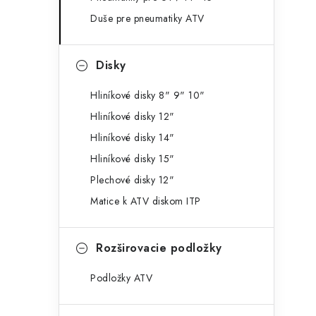
g
ý
Duše pre pneumatiky ATV
ó
p
r
Disky
a
i
e
n
Hliníkové disky 8" 9" 10"
Hliníkové disky 12"
e
Hliníkové disky 14"
l
Hliníkové disky 15"
Plechové disky 12"
Matice k ATV diskom ITP
Rozširovacie podložky
Podložky ATV