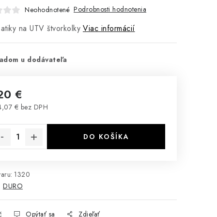
Podrobnosti hodnotenia
Neohodnotené
tiky na UTV štvorkolky
Viac informácií
adom u dodávateľa
20 €
,07 € bez DPH
notková cena:
DO KOŠÍKA
aru:
1320
:
DURO
č
Opýtať sa
Zdieľať