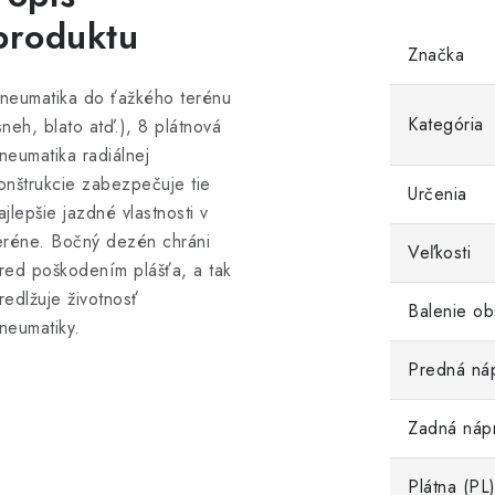
produktu
Značka
neumatika do ťažkého terénu
Kategória
sneh, blato atď.), 8 plátnová
neumatika radiálnej
onštrukcie zabezpečuje tie
Určenia
ajlepšie jazdné vlastnosti v
eréne. Bočný dezén chráni
Veľkosti
red poškodením plášťa, a tak
redlžuje životnosť
Balenie ob
neumatiky.
Predná ná
Zadná náp
Plátna (PL