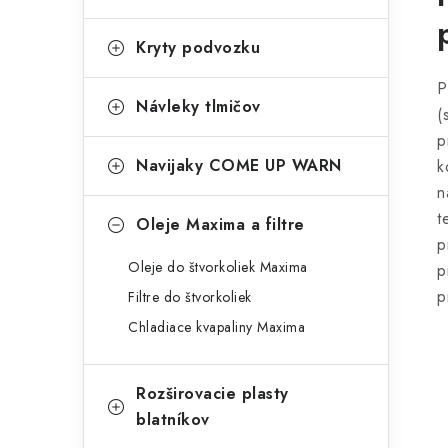
Kryty podvozku
P
Návleky tlmičov
(
p
Navijaky COME UP WARN
k
n
t
Oleje Maxima a filtre
p
Oleje do štvorkoliek Maxima
p
p
Filtre do štvorkoliek
Chladiace kvapaliny Maxima
Rozširovacie plasty
blatníkov