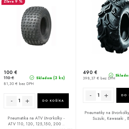
9 %
100 €
490 €
Sklado
110 €
(3 ks)
398,37 € bez DPH
Skladom
81,30 € bez DPH
DO 
DO KOŠÍKA
Pneumatiky na štvorkolk
Pneumatika na ATV štvorkolky -
Suzuki, Kawasaki , B
ATV 110, 120, 125,150, 200 ..