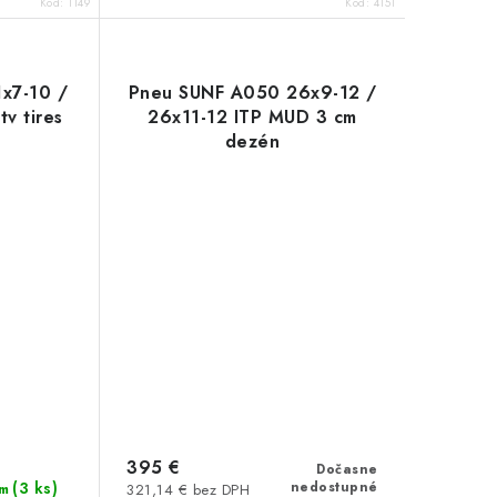
Kód:
1149
Kód:
4151
x7-10 /
Pneu SUNF A050 26x9-12 /
tv tires
26x11-12 ITP MUD 3 cm
dezén
395 €
Dočasne
(3 ks)
nedostupné
m
321,14 € bez DPH