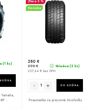
3 %
Novinka
280 €
(1 ks)
m
290 €
(3 ks)
Skladom
227,64 € bez DPH
KOŠÍKA
DO KOŠÍKA
y Yamaha,
RP ..
Pneumatika na pracovné štvorkolky