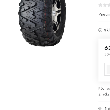
Pneuma
Skl
6
504
Jed
Kód tov
Značka
Tla