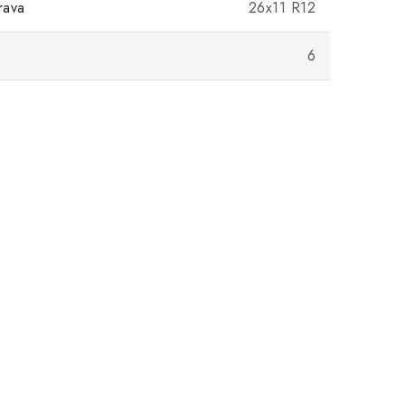
rava
26x11 R12
)
6