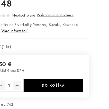
048
Podrobnosti hodnotenia
Neohodnotené
tiky na štvorkolky Yamaha, Suzuki, Kawasaki ,
.
Viac informácií
í
(1 ks)
50 €
,85 € bez DPH
notková cena:
DO KOŠÍKA
aru:
762