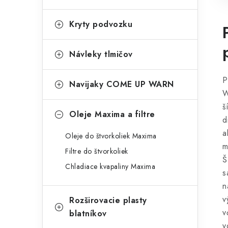
Kryty podvozku
Návleky tlmičov
P
Navijaky COME UP WARN
W
š
Oleje Maxima a filtre
d
a
Oleje do štvorkoliek Maxima
m
Filtre do štvorkoliek
Š
Chladiace kvapaliny Maxima
s
n
v
Rozširovacie plasty
v
blatníkov
v