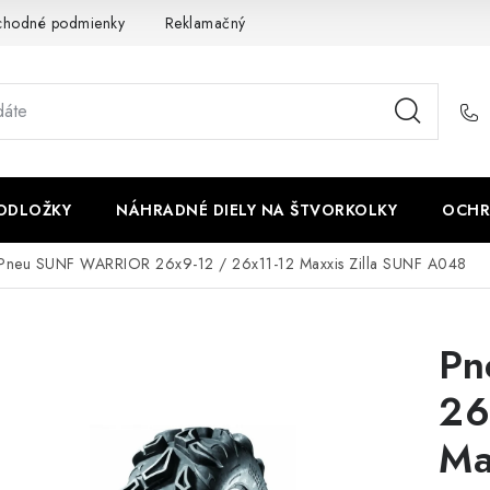
chodné podmienky
Reklamačný poriadok - formulár
Kontakt
PODLOŽKY
NÁHRADNÉ DIELY NA ŠTVORKOLKY
OCHR
Pneu SUNF WARRIOR 26x9-12 / 26x11-12 Maxxis Zilla SUNF A048
Pn
26
Ma