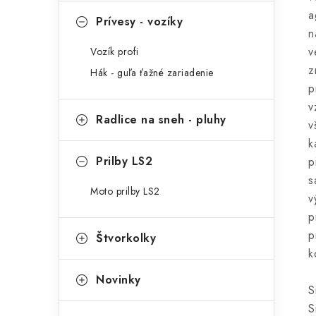
a
Prívesy - vozíky
n
v
Vozík profi
z
Hák - guľa ťažné zariadenie
p
v
Radlice na sneh - pluhy
v
k
Prilby LS2
p
s
Moto prilby LS2
v
p
p
Štvorkolky
k
Novinky
S
S