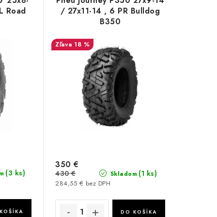
7 25x8-
Pneu Journey P350 27x9-14
PL Road
/ 27x11-14 , 6 PR Bulldog
B350
18 %
350 €
(3 ks)
430 €
(1 ks)
m
Skladom
284,55 € bez DPH
KOŠÍKA
DO KOŠÍKA