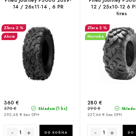
Pneu Journey P3006 26x9-
Pneu Journey P306
14 / 26x11-14 , 6 PR
12 / 25x10-12 6 
tires
2 %
3 %
Akcia
Novinka
360 €
280 €
370 €
290 €
(1 ks)
Skladom
Sklado
292,68 € bez DPH
227,64 € bez DPH
DO KOŠÍKA
DO 