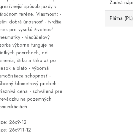
Zadná náp
gresívnejší spôsob jazdy v
áročnom teréne. Vlastnosti: -
Plátna (PL
eľmi dobrá únosnosť - tvrdšia
mes pre vysokú životnosť
neumatiky - viacúčelový
zorka výborne funguje na
šetkých povrchoch, od
amenia, štrku a štrku až po
iesok a blato - výborná
amočistiaca schopnosť -
ýborný kilometrový priebeh -
riaznivá cena - schválená pre
revádzku na pozemných
omunikáciách
ize: 26x9-12
ize: 26x911-12