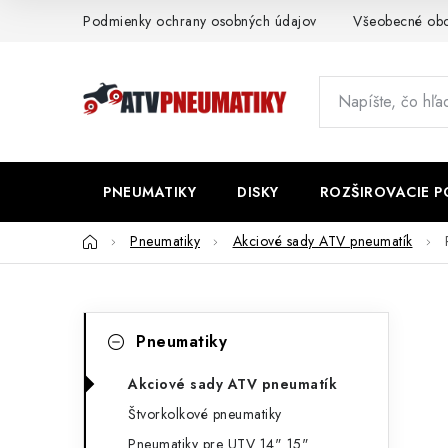
Prejsť
Podmienky ochrany osobných údajov
Všeobecné ob
na
obsah
PNEUMATIKY
DISKY
ROZŠIROVACIE 
Domov
Pneumatiky
Akciové sady ATV pneumatík
B
K
Preskočiť
Pneumatiky
kategórie
a
o
t
Akciové sady ATV pneumatík
č
Štvorkolkové pneumatiky
e
n
Pneumatiky pre UTV 14" 15"