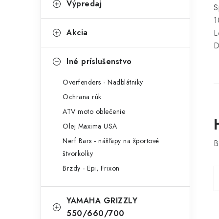
Výpredaj
S
1
Akcia
L
D
Iné príslušenstvo
Overfenders - Nadblátniky
Ochrana rúk
ATV moto oblečenie
Olej Maxima USA
Nerf Bars - nášľapy na športové
B
štvorkolky
Brzdy - Epi, Frixon
YAMAHA GRIZZLY
550/660/700