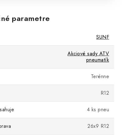
né parametre
SUNF
Akciové sady ATV
pneumatík
Terénne
R12
sahuje
4 ks pneu
prava
26x9 R12