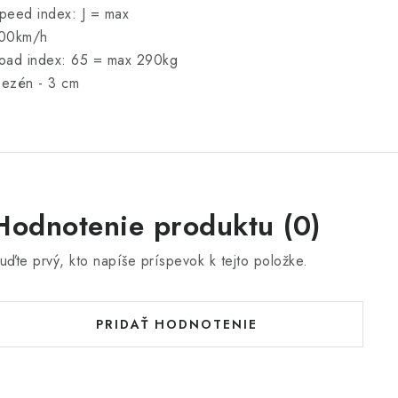
peed index: J = max
00km/h
oad index: 65 = max 290kg
ezén - 3 cm
Hodnotenie produktu (0)
uďte prvý, kto napíše príspevok k tejto položke.
PRIDAŤ HODNOTENIE