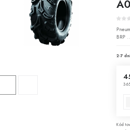
A
Pneuma
BRP .
2-7 dn
4
365
Jed
Kód tov