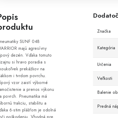
Popis
Dodatoč
produktu
Značka
neumatiky SUNF 048
Kategória
ARRIOR majú agresívny
ípový dezén. Vďaka tomuto
izajnu si hravo poradia s
Určenia
koukoľvek prekážkov na
äkkom i tvrdom povrchu.
Veľkosti
ípový vzor zaistí výborné
amočistenie a prenos výkonu
Balenie ob
a povrch. Pneumatika má
ýbornú trakciu, stabilitu a
Predná ná
ďaka 6-stim plášťom je odolná
oči poškodeniu. Vhodná pre