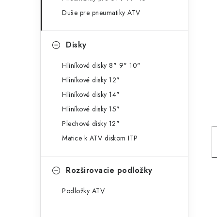
g
ý
Duše pre pneumatiky ATV
ó
p
r
Disky
a
i
e
n
Hliníkové disky 8" 9" 10"
Hliníkové disky 12"
e
Hliníkové disky 14"
l
Hliníkové disky 15"
Plechové disky 12"
Matice k ATV diskom ITP
Rozširovacie podložky
Podložky ATV