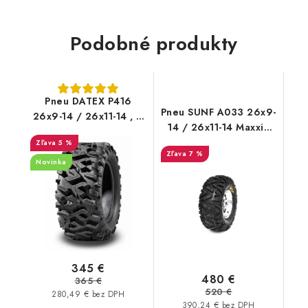
Podobné produkty
Pneu DATEX P416
Pneu SUNF A033 26x9-
26x9-14 / 26x11-14 , 6
14 / 26x11-14 Maxxis
PR ITP TERRACROSS
Bighorn dezén
5 %
7 %
Novinka
345 €
480 €
365 €
520 €
280,49 € bez DPH
390,24 € bez DPH