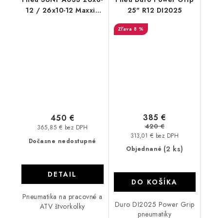
12 / 26x10-12 Maxxis
25" R12 DI2025
Bighorn dezén
8 %
385 €
450 €
420 €
365,85 € bez DPH
313,01 € bez DPH
Dočasne nedostupné
(2 ks)
Objednané
DETAIL
DO KOŠÍKA
Pneumatika na pracovné a
Duro DI2025 Power Grip
ATV štvorkolky
pneumatiky