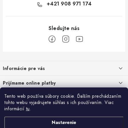
+421 908 971 174
Z
á
Informácie pre vás
p
ä
Podmienky ochrany osobných údajov
Prijímame online platby
t
Všeobecné obchodné podmienky
i
Tento web používa súbory cookie. Ďalším prechádzaním
Prihlásenie
e
Reklamačný poriadok - formulár
tohto webu vyjadrujete súhlas s ich používaním. Viac
E-mail
informácií
tu
.
Facebook
Kontakt
Nastavenie
Posledné hodnotenie produktov