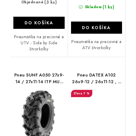
(3 ks)
Objednané
(1 ks)
Skladom
DO KOŠÍKA
DO KOŠÍKA
Pneumatika na pracovné a
Pneumatika na pracovné a
UTV - Side by Side
ATV štvorkolky
štvorkolky
Pneu SUNF A050 27x9-
Pneu DATEX A102
14 / 27x11-14 ITP MUD
26x9-12 / 26x11-12 , 6
tires 3 cm dezén
PR Power Grip Duro
7 %