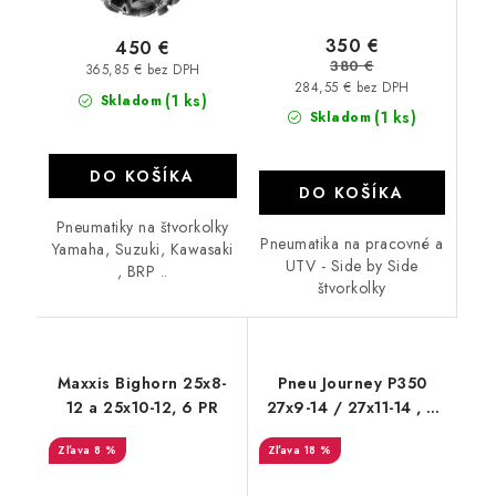
350 €
450 €
380 €
365,85 € bez DPH
284,55 € bez DPH
(1 ks)
Skladom
(1 ks)
Skladom
DO KOŠÍKA
DO KOŠÍKA
Pneumatiky na štvorkolky
Pneumatika na pracovné a
Yamaha, Suzuki, Kawasaki
UTV - Side by Side
, BRP ..
štvorkolky
Maxxis Bighorn 25x8-
Pneu Journey P350
12 a 25x10-12, 6 PR
27x9-14 / 27x11-14 , 6
PR Bulldog B350
8 %
18 %