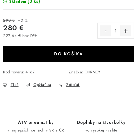
(3 ks)
Skladom
VÝPREDAJ
290 €
–3 %
AKCIA
280 €
227,64 € bez DPH
INÉ PRÍSLUŠENSTVO
Jednotková cena:
DO KOŠÍKA
YAMAHA GRIZZLY 550/660/700
SUZUKI KINGQUAD 700/750 LTA
Kód tovaru:
4167
Značka:
JOURNEY
Tlač
Opýtať sa
Zdieľať
CAN AM OUTLANDER 570/650/800/1000
CAN AM RENEGADE 570/650/800/1000
CF MOTO X450/X520/X550/X625
ATV pneumatiky
Doplnky na štvorkolky
v najlepších cenách v SR a ČR
vo vysokej kvalite
CF MOTO 800/850 GLADIATOR X8