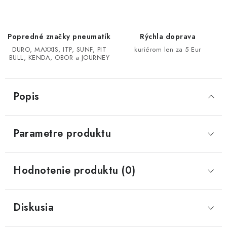
CF MOTO CFORCE X850/X1000
Popredné značky pneumatík
Rýchla doprava
POLARIS SPORTSMAN RZR 1000
DURO, MAXXIS, ITP, SUNF, PIT
kuriérom len za 5 Eur
BULL, KENDA, OBOR a JOURNEY
LINHAI 400/500/M550/650
Popis
TGB BLADE 600/1000 LT LTX
SEGWAY SNARLER AT6 AT5
Parametre produktu
Podmienky ochrany osobných údajov
Hodnotenie produktu (0)
Všeobecné obchodné podmienky
Reklamačný poriadok - formulár
Kontakt
Diskusia