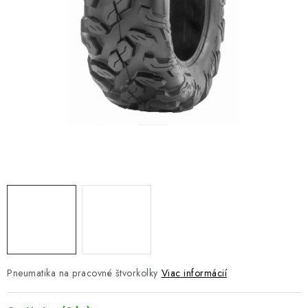
NÁVLEKY TLMIČOV
NAVIJAKY COME UP WARN
OLEJE MAXIMA A FILTRE
ROZŠIROVACIE PLASTY BLATNÍKOV
PRÍVESY - VOZÍKY
RADLICE NA SNEH - PLUHY
PRILBY LS2
ŠTVORKOLKY
Pneumatika na pracovné štvorkolky
Viac informácií
NOVINKY