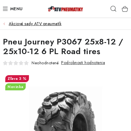
Prejsť
Hľad
na
obsah
Akciové sady ATV pneumatík
PNEUMATIKY
Pneu Journey P3067 25x8-12 /
DISKY
25x10-12 6 PL Road tires
ROZŠIROVACIE PODLOŽKY
Podrobnosti hodnotenia
Neohodnotené
NÁHRADNÉ DIELY NA ŠTVORKOLKY
3 %
OCHRANNÉ RÁMY
Novinka
KUFRE A BOXY
KRYTY PODVOZKU