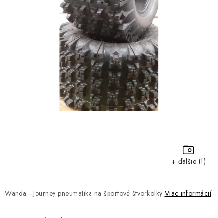
NÁVLEKY TLMIČOV
NAVIJAKY COME UP WARN
OLEJE MAXIMA A FILTRE
ROZŠIROVACIE PLASTY BLATNÍKOV
PRÍVESY - VOZÍKY
RADLICE NA SNEH - PLUHY
PRILBY LS2
+ ďalšie (1)
ŠTVORKOLKY
Wanda - Journey pneumatika na športové štvorkolky
Viac informácií
NOVINKY