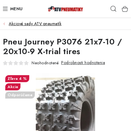
Prejsť
Hľad
na
obsah
Akciové sady ATV pneumatík
PNEUMATIKY
Pneu Journey P3076 21x7-10 /
DISKY
20x10-9 X-trial tires
ROZŠIROVACIE PODLOŽKY
Podrobnosti hodnotenia
Neohodnotené
NÁHRADNÉ DIELY NA ŠTVORKOLKY
4 %
OCHRANNÉ RÁMY
Akcia
Odporúčame
KUFRE A BOXY
KRYTY PODVOZKU