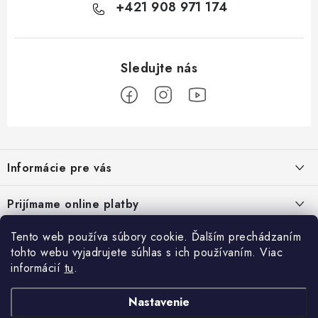
+421 908 971 174
Z
á
Informácie pre vás
p
ä
Podmienky ochrany osobných údajov
Prijímame online platby
t
Všeobecné obchodné podmienky
i
Tento web používa súbory cookie. Ďalším prechádzaním
Prihlásenie
e
Reklamačný poriadok - formulár
tohto webu vyjadrujete súhlas s ich používaním. Viac
E-mail
informácií
tu
.
Facebook
Kontakt
Nastavenie
Posledné hodnotenie produktov