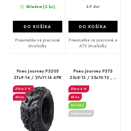
(3 ks)
Skladom
2-7 dní
DO KOŠÍKA
DO KOŠÍKA
Pneumatika na pracovné
Pneumatika na pracovné a
štvorkolky
ATV štvorkolky
Pneu Journey P3205
Pneu Journey P375
27x9-14 / 27x11-14 6PR
25x8-12 / 25x10-12 , 6
PR
5 %
6 %
Akcia
Akcia
Novinka
Odporúčame