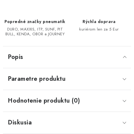
CF MOTO CFORCE X850/X1000
Popredné značky pneumatík
Rýchla doprava
POLARIS SPORTSMAN RZR 1000
DURO, MAXXIS, ITP, SUNF, PIT
kuriérom len za 5 Eur
BULL, KENDA, OBOR a JOURNEY
LINHAI 400/500/M550/650
Popis
TGB BLADE 600/1000 LT LTX
SEGWAY SNARLER AT6 AT5
Parametre produktu
Podmienky ochrany osobných údajov
Hodnotenie produktu (0)
Všeobecné obchodné podmienky
Reklamačný poriadok - formulár
Kontakt
Diskusia