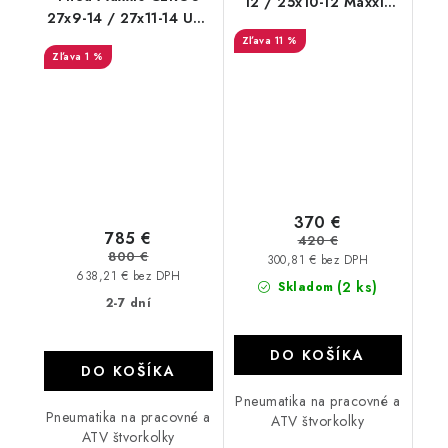
12 / 25x10-12 Maxxis
27x9-14 / 27x11-14 UNI
Bighorn dezén
ATVTIRES
11 %
1 %
370 €
785 €
420 €
800 €
300,81 € bez DPH
638,21 € bez DPH
(2 ks)
Skladom
2-7 dní
DO KOŠÍKA
DO KOŠÍKA
Pneumatika na pracovné a
Pneumatika na pracovné a
ATV štvorkolky
ATV štvorkolky