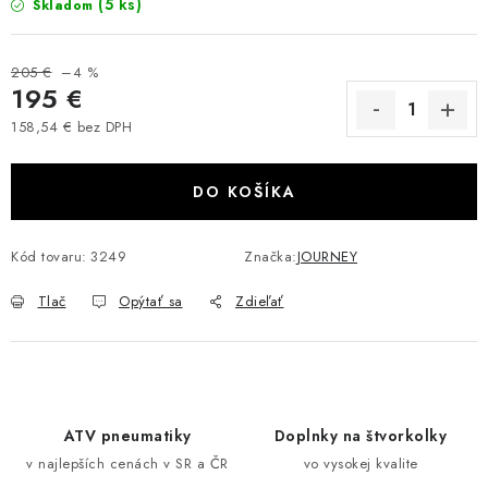
(5 ks)
Skladom
VÝPREDAJ
205 €
–4 %
AKCIA
195 €
158,54 € bez DPH
INÉ PRÍSLUŠENSTVO
Jednotková cena:
DO KOŠÍKA
YAMAHA GRIZZLY 550/660/700
SUZUKI KINGQUAD 700/750 LTA
Kód tovaru:
3249
Značka:
JOURNEY
Tlač
Opýtať sa
Zdieľať
CAN AM OUTLANDER 570/650/800/1000
CAN AM RENEGADE 570/650/800/1000
CF MOTO X450/X520/X550/X625
ATV pneumatiky
Doplnky na štvorkolky
v najlepších cenách v SR a ČR
vo vysokej kvalite
CF MOTO 800/850 GLADIATOR X8