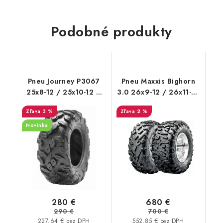
Podobné produkty
Pneu Journey P3067
Pneu Maxxis Bighorn
25x8-12 / 25x10-12 6
3.0 26x9-12 / 26x11-12
PL Road tires
M302
3 %
2 %
Novinka
280 €
680 €
290 €
700 €
227,64 € bez DPH
552,85 € bez DPH