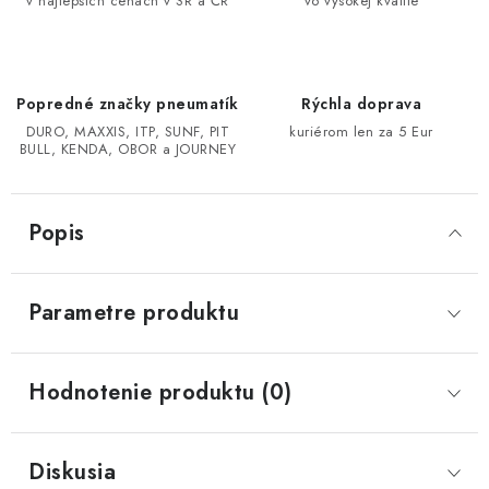
v najlepších cenách v SR a ČR
vo vysokej kvalite
CF MOTO CFORCE X850/X1000
POLARIS SPORTSMAN RZR 1000
Popredné značky pneumatík
Rýchla doprava
DURO, MAXXIS, ITP, SUNF, PIT
kuriérom len za 5 Eur
BULL, KENDA, OBOR a JOURNEY
LINHAI 400/500/M550/650
TGB BLADE 600/1000 LT LTX
Popis
SEGWAY SNARLER AT6 AT5
Parametre produktu
Podmienky ochrany osobných údajov
Všeobecné obchodné podmienky
Hodnotenie produktu (0)
Reklamačný poriadok - formulár
Kontakt
Diskusia