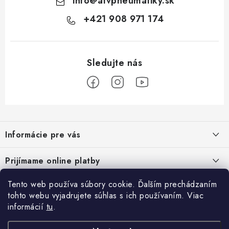
info
@
atvpneumatiky.sk
+421 908 971 174
Z
á
Informácie pre vás
p
ä
Podmienky ochrany osobných údajov
Prijímame online platby
t
Všeobecné obchodné podmienky
i
Tento web používa súbory cookie. Ďalším prechádzaním
Prihlásenie
e
Reklamačný poriadok - formulár
tohto webu vyjadrujete súhlas s ich používaním. Viac
E-mail
informácií
tu
.
Facebook
Kontakt