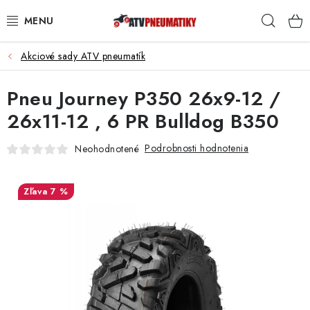
Prejsť
Hľad
na
obsah
Akciové sady ATV pneumatík
PNEUMATIKY
Pneu Journey P350 26x9-12 /
DISKY
26x11-12 , 6 PR Bulldog B350
ROZŠIROVACIE PODLOŽKY
Podrobnosti hodnotenia
Neohodnotené
NÁHRADNÉ DIELY NA ŠTVORKOLKY
7 %
OCHRANNÉ RÁMY
KUFRE A BOXY
KRYTY PODVOZKU