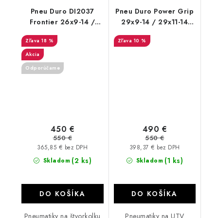
Pneu Duro DI2037
Pneu Duro Power Grip
Frontier 26x9-14 /
29x9-14 / 29x11-14
26x11-14
DI2039
18 %
10 %
Akcia
Odporúčame
450 €
490 €
550 €
550 €
365,85 € bez DPH
398,37 € bez DPH
(2 ks)
(1 ks)
Skladom
Skladom
DO KOŠÍKA
DO KOŠÍKA
Pneumatiky na štvorkolku
Pneumatiky na UTV