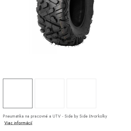
NÁVLEKY TLMIČOV
NAVIJAKY COME UP WARN
OLEJE MAXIMA A FILTRE
ROZŠIROVACIE PLASTY BLATNÍKOV
PRÍVESY - VOZÍKY
RADLICE NA SNEH - PLUHY
PRILBY LS2
ŠTVORKOLKY
Pneumatika na pracovné a UTV - Side by Side štvorkolky
NOVINKY
Viac informácií