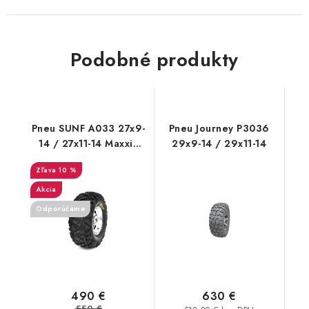
Podobné produkty
Pneu SUNF A033 27x9-
Pneu Journey P3036
14 / 27x11-14 Maxxis
29x9-14 / 29x11-14
Bighorn dezén
10 %
Akcia
Odporúčame
490 €
630 €
550 €