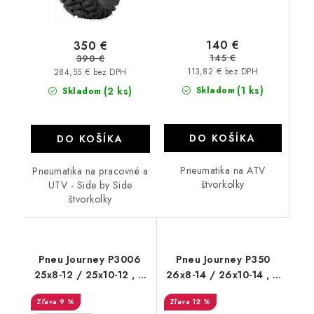
140 €
350 €
145 €
390 €
113,82 € bez DPH
284,55 € bez DPH
(1 ks)
(2 ks)
Skladom
Skladom
DO KOŠÍKA
DO KOŠÍKA
Pneumatika na ATV
Pneumatika na pracovné a
štvorkolky
UTV - Side by Side
štvorkolky
Pneu Journey P3006
Pneu Journey P350
25x8-12 / 25x10-12 , 6
26x8-14 / 26x10-14 , 6
PR
PR Bulldog B350
9 %
12 %