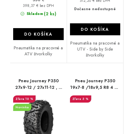
512,20 € bez DPH
398,37 € bez DPH
Dočasne nedostupné
(2 ks)
Skladom
DO KOŠÍKA
DO KOŠÍKA
Pneumatika na pracovné a
Pneumatika na pracovné a
UTV - Side by Side
ATV štvorkolky
štvorkolky
Pneu Journey P350
Pneu Journey P350
27x9-12 / 27x11-12 , 6
19x7-8 /18x9,5 R8 4 PL
PR Bulldog B350
Bulldog P350
10 %
3 %
Novinka