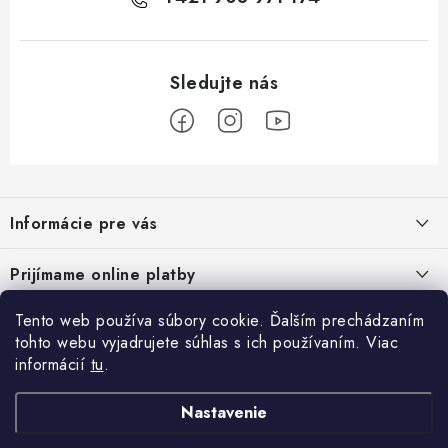
Z
á
Informácie pre vás
p
ä
Podmienky ochrany osobných údajov
Prijímame online platby
t
Všeobecné obchodné podmienky
i
Tento web používa súbory cookie. Ďalším prechádzaním
Prihlásenie
e
Reklamačný poriadok - formulár
tohto webu vyjadrujete súhlas s ich používaním. Viac
E-mail
informácií
tu
.
Facebook
Kontakt
Nastavenie
Posledné hodnotenie produktov