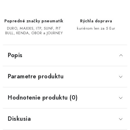
CF MOTO CFORCE X850/X1000
Popredné značky pneumatík
Rýchla doprava
POLARIS SPORTSMAN RZR 1000
DURO, MAXXIS, ITP, SUNF, PIT
kuriérom len za 5 Eur
BULL, KENDA, OBOR a JOURNEY
LINHAI 400/500/M550/650
Popis
TGB BLADE 600/1000 LT LTX
SEGWAY SNARLER AT6 AT5
Parametre produktu
Podmienky ochrany osobných údajov
Hodnotenie produktu (0)
Všeobecné obchodné podmienky
Reklamačný poriadok - formulár
Kontakt
Diskusia