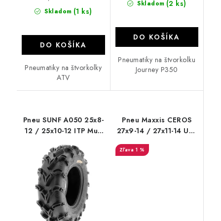
(2 ks)
Skladom
(1 ks)
Skladom
DO KOŠÍKA
DO KOŠÍKA
Pneumatiky na štvorkolku
Pneumatiky na štvorkolky
Journey P350
ATV
Pneu SUNF A050 25x8-
Pneu Maxxis CEROS
12 / 25x10-12 ITP Mud
27x9-14 / 27x11-14 UNI
and Lite 3 cm dezen
ATVTIRES
1 %