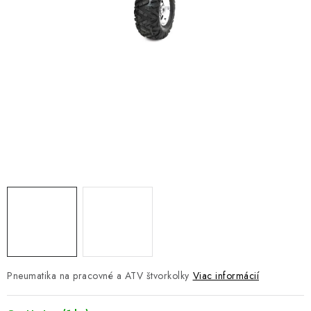
NÁVLEKY TLMIČOV
NAVIJAKY COME UP WARN
OLEJE MAXIMA A FILTRE
ROZŠIROVACIE PLASTY BLATNÍKOV
PRÍVESY - VOZÍKY
RADLICE NA SNEH - PLUHY
PRILBY LS2
ŠTVORKOLKY
Pneumatika na pracovné a ATV štvorkolky
Viac informácií
NOVINKY