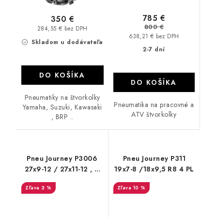
785 €
350 €
800 €
284,55 € bez DPH
638,21 € bez DPH
Skladom u dodávateľa
2-7 dní
DO KOŠÍKA
DO KOŠÍKA
Pneumatiky na štvorkolky
Pneumatika na pracovné a
Yamaha, Suzuki, Kawasaki
ATV štvorkolky
, BRP ..
Pneu Journey P3006
Pneu Journey P311
27x9-12 / 27x11-12 , 6
19x7-8 /18x9,5 R8 4 PL
PR
2 %
10 %