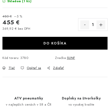
(1 ks)
Skladom
VÝPREDAJ
480 €
–5 %
AKCIA
455 €
369,92 € bez DPH
INÉ PRÍSLUŠENSTVO
Jednotková cena:
DO KOŠÍKA
YAMAHA GRIZZLY 550/660/700
SUZUKI KINGQUAD 700/750 LTA
Kód tovaru:
3780
Značka:
SUNF
Tlač
Opýtať sa
Zdieľať
CAN AM OUTLANDER 570/650/800/1000
CAN AM RENEGADE 570/650/800/1000
CF MOTO X450/X520/X550/X625
ATV pneumatiky
Doplnky na štvorkolky
v najlepších cenách v SR a ČR
vo vysokej kvalite
CF MOTO 800/850 GLADIATOR X8