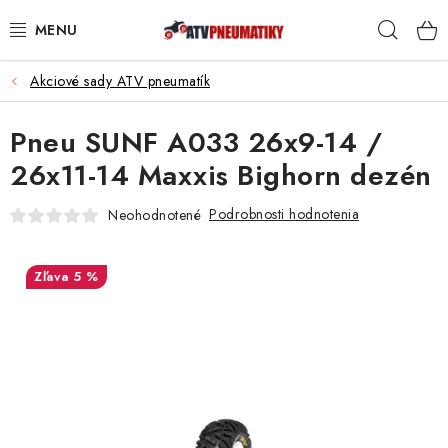
Prejsť
Hľad
na
obsah
Akciové sady ATV pneumatík
PNEUMATIKY
Pneu SUNF A033 26x9-14 /
DISKY
26x11-14 Maxxis Bighorn dezén
ROZŠIROVACIE PODLOŽKY
Podrobnosti hodnotenia
Neohodnotené
NÁHRADNÉ DIELY NA ŠTVORKOLKY
5 %
OCHRANNÉ RÁMY
KUFRE A BOXY
KRYTY PODVOZKU