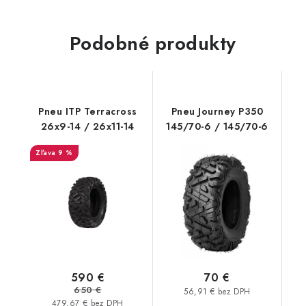
Podobné produkty
Pneu ITP Terracross
Pneu Journey P350
26x9-14 / 26x11-14
145/70-6 / 145/70-6
9 %
590 €
70 €
650 €
56,91 € bez DPH
479,67 € bez DPH