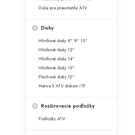
g
ý
Duše pre pneumatiky ATV
ó
p
r
Disky
a
i
e
n
Hliníkové disky 8" 9" 10"
Hliníkové disky 12"
e
Hliníkové disky 14"
l
Hliníkové disky 15"
Plechové disky 12"
Matice k ATV diskom ITP
Rozširovacie podložky
Podložky ATV