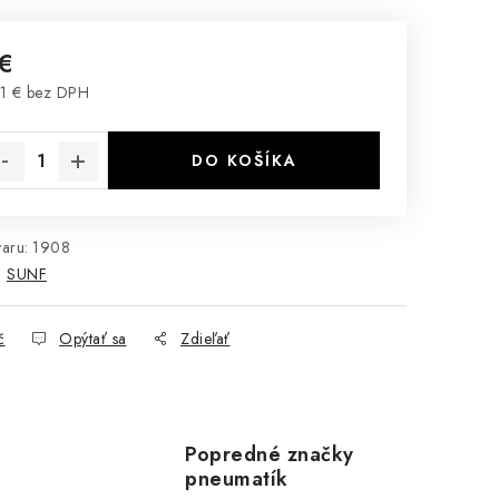
 €
1 € bez DPH
notková cena:
DO KOŠÍKA
aru:
1908
:
SUNF
č
Opýtať sa
Zdieľať
Popredné značky
pneumatík