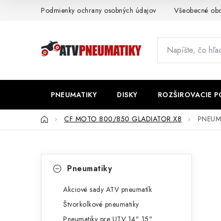
Prejsť
Podmienky ochrany osobných údajov
Všeobecné ob
na
obsah
PNEUMATIKY
DISKY
ROZŠIROVACIE 
Domov
CF MOTO 800/850 GLADIATOR X8
PNEUMA
B
K
Preskočiť
Pneumatiky
kategórie
a
o
t
Akciové sady ATV pneumatík
č
Štvorkolkové pneumatiky
e
n
Pneumatiky pre UTV 14" 15"