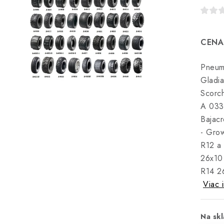
CENA
Pneum
Gladia
Scorch
A 03
Bajac
- Gro
R12 a
26x10
R14
2
Viac 
Na skl