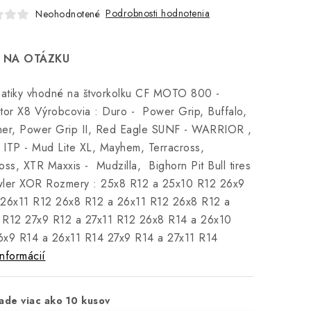
Podrobnosti hodnotenia
Neohodnotené
 NA OTÁZKU
atiky vhodné na štvorkolku CF MOTO 800 -
tor X8
Výrobcovia :
Duro - Power Grip, Buffalo,
er, Power Grip II, Red Eagle
SUNF - WARRIOR ,
3
ITP - Mud Lite XL, Mayhem, Terracross,
ross, XTR
Maxxis - Mudzilla, Bighorn
Pit Bull tires
wler XOR
Rozmery :
25x8 R12 a 25x10 R12
26x9
 26x11 R12
26x8 R12 a 26x11 R12
26x8 R12 a
 R12
27x9 R12 a 27x11 R12
26x8 R14 a 26x10
6x9 R14 a 26x11 R14
27x9 R14 a 27x11 R14
informácií
ade viac ako 10 kusov