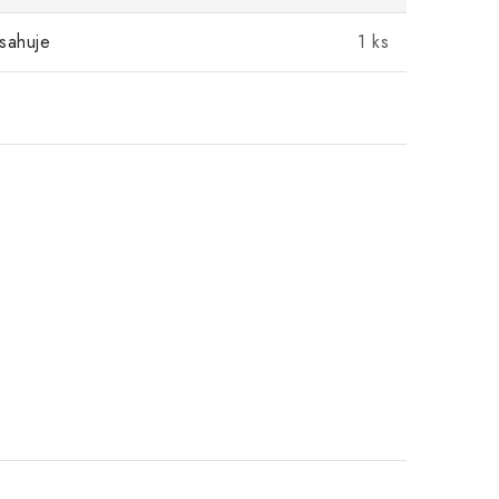
sahuje
1 ks