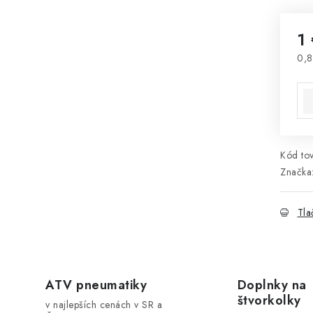
1
0,8
Jed
Kód tov
Značka
Tla
ATV pneumatiky
Doplnky na
štvorkolky
v najlepších cenách v SR a