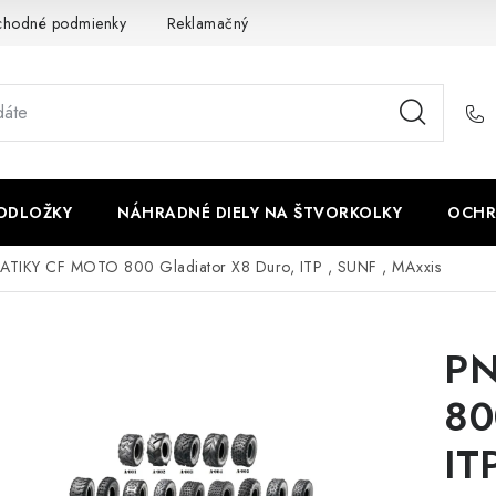
chodné podmienky
Reklamačný poriadok - formulár
Kontakt
PODLOŽKY
NÁHRADNÉ DIELY NA ŠTVORKOLKY
OCHR
TIKY CF MOTO 800 Gladiator X8 Duro, ITP , SUNF , MAxxis
PN
80
IT