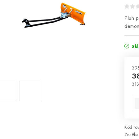
Pluh p
demon
Sk
39
3
313
Jed
Kód tov
Značka