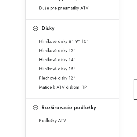
g
ý
Duše pre pneumatiky ATV
ó
p
r
Disky
a
i
e
n
Hliníkové disky 8" 9" 10"
Hliníkové disky 12"
e
Hliníkové disky 14"
l
Hliníkové disky 15"
Plechové disky 12"
Matice k ATV diskom ITP
Rozširovacie podložky
Podložky ATV