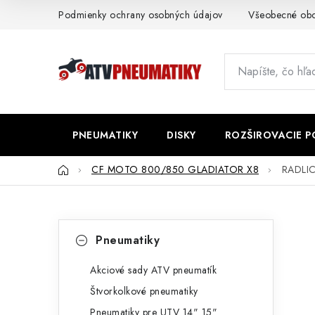
Prejsť
Podmienky ochrany osobných údajov
Všeobecné ob
na
obsah
PNEUMATIKY
DISKY
ROZŠIROVACIE 
Domov
CF MOTO 800/850 GLADIATOR X8
RADLIC
B
K
Preskočiť
Pneumatiky
kategórie
a
o
t
Akciové sady ATV pneumatík
č
Štvorkolkové pneumatiky
e
n
Pneumatiky pre UTV 14" 15"