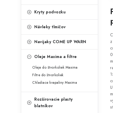
Kryty podvozku
Návleky tlmičov
C
z
Navijaky COME UP WARN
c
0
Oleje Maxima a filtre
m
Oleje do štvorkoliek Maxima
r
1
Filtre do štvorkoliek
c
Chladiace kvapaliny Maxima
U
m
Rozširovacie plasty
v
blatníkov
s