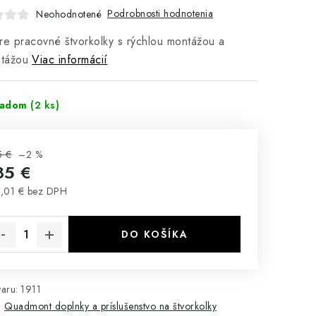
Podrobnosti hodnotenia
Neohodnotené
re pracovné štvorkolky s rýchlou montážou a
tážou
Viac informácií
ladom
(2 ks)
5 €
–2 %
85 €
,01 € bez DPH
notková cena:
DO KOŠÍKA
aru:
1911
:
Quadmont doplnky a príslušenstvo na štvorkolky