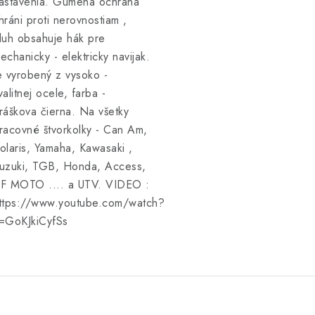
astavenia. Gumená ochrana
hráni proti nerovnostiam ,
luh obsahuje hák pre
echanicky - elektricky navijak.
e vyrobený z vysoko -
valitnej ocele, farba -
ráškova čierna. Na všetky
racovné štvorkolky - Can Am,
olaris, Yamaha, Kawasaki ,
uzuki, TGB, Honda, Access,
F MOTO .... a UTV. VIDEO :
ttps://www.youtube.com/watch?
=GoKJkiCyfSs