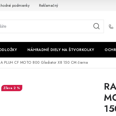
chodné podmienky
Reklamačný poriadok - formulár
Kontakt
PODLOŽKY
NÁHRADNÉ DIELY NA ŠTVORKOLKY
OCHR
A PLUH CF MOTO 800 Gladiator X8 150 CM čierna
RA
2 %
MO
15