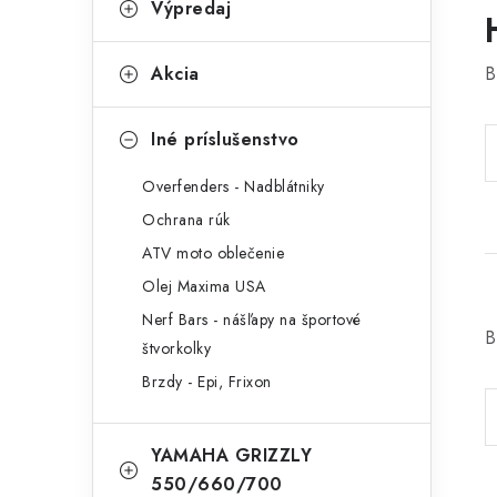
Výpredaj
Akcia
B
Iné príslušenstvo
Overfenders - Nadblátniky
Ochrana rúk
ATV moto oblečenie
Olej Maxima USA
Nerf Bars - nášľapy na športové
B
štvorkolky
Brzdy - Epi, Frixon
YAMAHA GRIZZLY
550/660/700