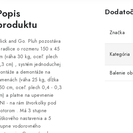
Popis
Dodatoč
produktu
Značka
lick and Go. Pluh pozostáva
 radlice o rozmeru 150 x 45
Kategória
m (váha 30 kg, oceľ. plech
,3 cm) , systém jednoduchej
ontáže a demontáže na
Balenie ob
amenách (váha 25 kg, dĺžka
50 cm, oceľ. plech 0,4 - 0,3
m) a platne na upevnenie
NI - na rám štvorkolky pod
otorom . Má 3 stupne
ýškového nastavenia a 5
tupne vodorovného