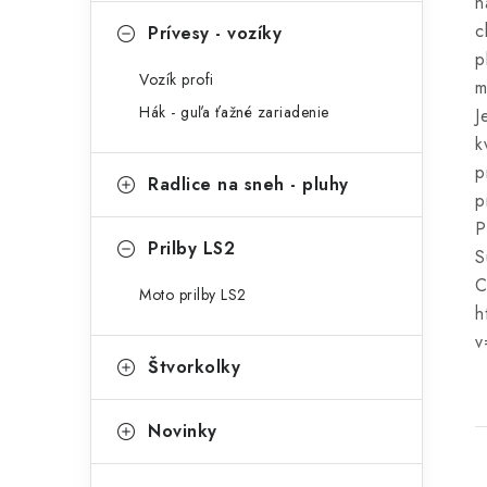
n
c
Prívesy - vozíky
p
Vozík profi
m
Hák - guľa ťažné zariadenie
J
k
p
Radlice na sneh - pluhy
p
P
Prilby LS2
S
C
Moto prilby LS2
h
v
Štvorkolky
Novinky