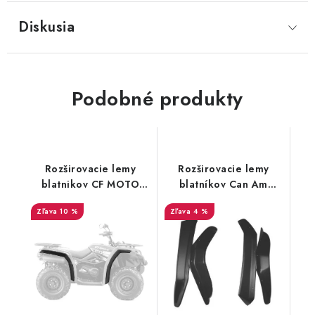
Diskusia
Podobné produkty
Rozširovacie lemy
Rozširovacie lemy
blatnikov CF MOTO
blatníkov Can Am
X450, X520
Renegade
10 %
4 %
500/570/650/800/1000
G1 / G2