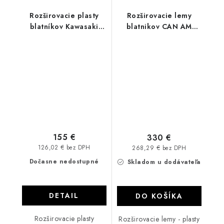
Rozširovacie plasty
Rozširovacie lemy
blatníkov Kawasaki
blatnikov CAN AM
Brute Force 650/750
MAVERICK X3 2017
155 €
330 €
126,02 € bez DPH
268,29 € bez DPH
Dočasne nedostupné
Skladom u dodávateľa
DETAIL
DO KOŠÍKA
Rozširovacie plasty
Rozširovacie lemy - plasty