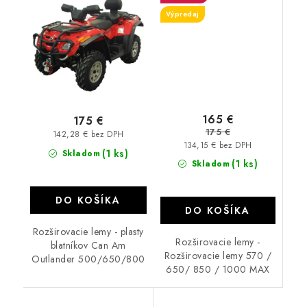
Výpredaj
165 €
175 €
175 €
142,28 € bez DPH
134,15 € bez DPH
(1 ks)
Skladom
(1 ks)
Skladom
DO KOŠÍKA
DO KOŠÍKA
Rozširovacie lemy - plasty
Rozširovacie lemy -
blatníkov Can Am
Rozširovacie lemy 570 /
Outlander 500/650/800
650/ 850 / 1000 MAX