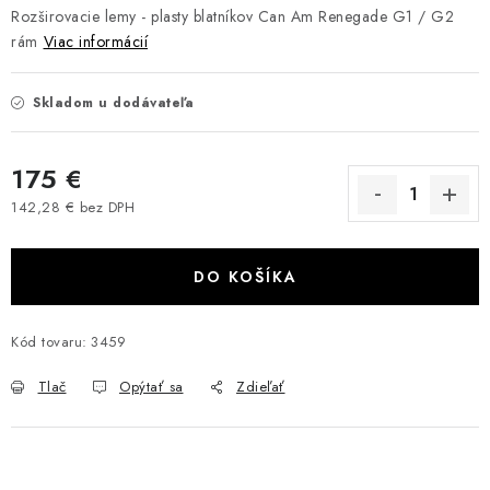
Rozširovacie lemy - plasty blatníkov Can Am Renegade G1 / G2
VÝPREDAJ
rám
Viac informácií
AKCIA
Skladom u dodávateľa
INÉ PRÍSLUŠENSTVO
175 €
YAMAHA GRIZZLY 550/660/700
142,28 € bez DPH
Jednotková cena:
SUZUKI KINGQUAD 700/750 LTA
DO KOŠÍKA
CAN AM OUTLANDER 570/650/800/1000
Kód tovaru:
3459
CAN AM RENEGADE 570/650/800/1000
Tlač
Opýtať sa
Zdieľať
CF MOTO X450/X520/X550/X625
CF MOTO 800/850 GLADIATOR X8