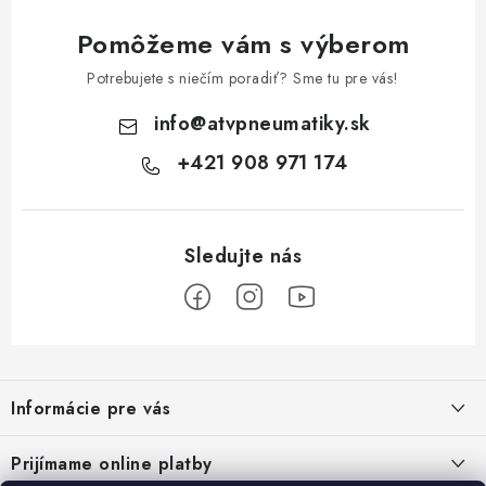
Pomôžeme vám s výberom
Potrebujete s niečím poradiť? Sme tu pre vás!
info
@
atvpneumatiky.sk
+421 908 971 174
Z
á
Informácie pre vás
p
ä
Podmienky ochrany osobných údajov
Prijímame online platby
t