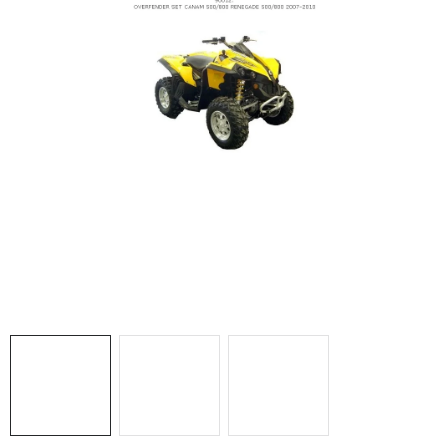
NÁVLEKY TLMIČOV
NAVIJAKY COME UP WARN
OLEJE MAXIMA A FILTRE
ROZŠIROVACIE PLASTY BLATNÍKOV
PRÍVESY - VOZÍKY
RADLICE NA SNEH - PLUHY
PRILBY LS2
ŠTVORKOLKY
NOVINKY