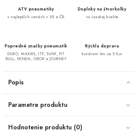
ATV pneumatiky
Doplnky na štvorkolky
CF MOTO CFORCE X850/X1000
v najlepších cenách v SR a ČR
vo vysokej kvalite
POLARIS SPORTSMAN RZR 1000
LINHAI 400/500/M550/650
Popredné značky pneumatík
Rýchla doprava
DURO, MAXXIS, ITP, SUNF, PIT
kuriérom len za 5 Eur
BULL, KENDA, OBOR a JOURNEY
TGB BLADE 600/1000 LT LTX
SEGWAY SNARLER AT6 AT5
Popis
Podmienky ochrany osobných údajov
Parametre produktu
Všeobecné obchodné podmienky
Reklamačný poriadok - formulár
Kontakt
Hodnotenie produktu (0)