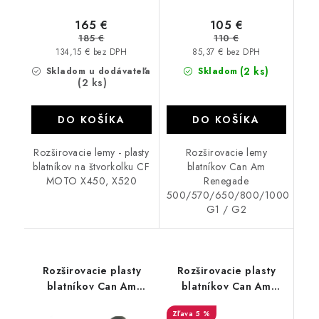
165 €
105 €
185 €
110 €
134,15 € bez DPH
85,37 € bez DPH
(2 ks)
Skladom u dodávateľa
Skladom
(2 ks)
DO KOŠÍKA
DO KOŠÍKA
Rozširovacie lemy - plasty
Rozširovacie lemy
blatníkov na štvorkolku CF
blatníkov Can Am
MOTO X450, X520
Renegade
500/570/650/800/1000
G1 / G2
Rozširovacie plasty
Rozširovacie plasty
blatníkov Can Am
blatníkov Can Am
Outlander
Outlander G2 570 /
5 %
500/650/800
650/ 850 / 1000 MAX