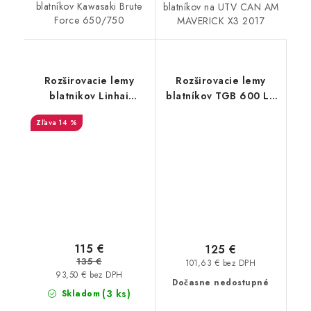
blatníkov Kawasaki Brute
blatníkov na UTV CAN AM
Force 650/750
MAVERICK X3 2017
Rozširovacie lemy
Rozširovacie lemy
blatnikov Linhai
blatníkov TGB 600 LT
landforce 550 650
LTX
14 %
115 €
125 €
135 €
101,63 € bez DPH
93,50 € bez DPH
Dočasne nedostupné
(3 ks)
Skladom