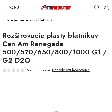
Prejsť
Hľad
na
obsah
Rozširovacie plasty blatníkov
PNEUMATIKY
Rozširovacie plasty blatníkov
DISKY
Can Am Renegade
ROZŠIROVACIE PODLOŽKY
500/570/650/800/1000 G1 /
G2 D2O
NÁHRADNÉ DIELY NA ŠTVORKOLKY
Podrobnosti hodnotenia
Neohodnotené
OCHRANNÉ RÁMY
KUFRE A BOXY
KRYTY PODVOZKU