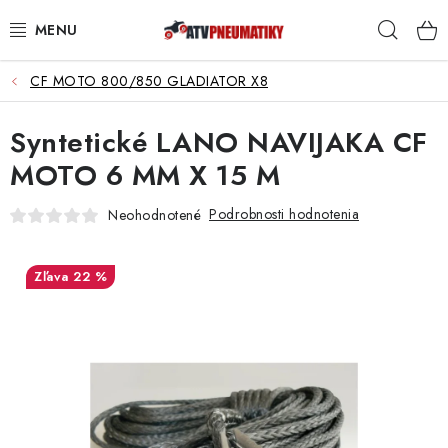
Prejsť
Hľad
na
obsah
CF MOTO 800/850 GLADIATOR X8
PNEUMATIKY
Syntetické LANO NAVIJAKA CF
DISKY
MOTO 6 MM X 15 M
ROZŠIROVACIE PODLOŽKY
Podrobnosti hodnotenia
Neohodnotené
NÁHRADNÉ DIELY NA ŠTVORKOLKY
22 %
OCHRANNÉ RÁMY
KUFRE A BOXY
KRYTY PODVOZKU