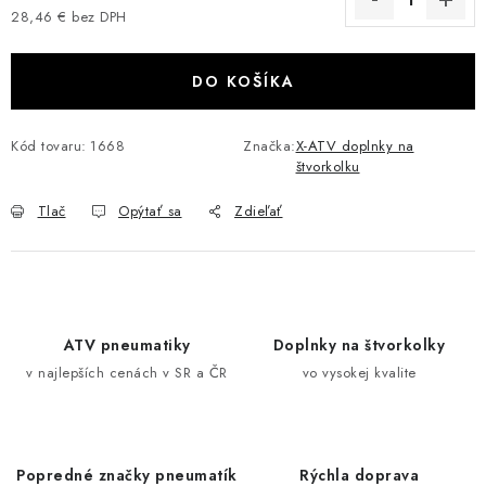
28,46 € bez DPH
VÝPREDAJ
Jednotková cena:
AKCIA
DO KOŠÍKA
INÉ PRÍSLUŠENSTVO
Kód tovaru:
1668
Značka:
X-ATV doplnky na
štvorkolku
YAMAHA GRIZZLY 550/660/700
Tlač
Opýtať sa
Zdieľať
SUZUKI KINGQUAD 700/750 LTA
CAN AM OUTLANDER 570/650/800/1000
ATV pneumatiky
Doplnky na štvorkolky
CAN AM RENEGADE 570/650/800/1000
v najlepších cenách v SR a ČR
vo vysokej kvalite
CF MOTO X450/X520/X550/X625
CF MOTO 800/850 GLADIATOR X8
Popredné značky pneumatík
Rýchla doprava