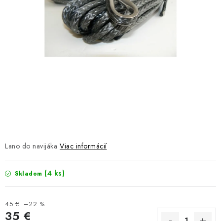
NÁVLEKY TLMIČOV
NAVIJAKY COME UP WARN
OLEJE MAXIMA A FILTRE
ROZŠIROVACIE PLASTY BLATNÍKOV
PRÍVESY - VOZÍKY
RADLICE NA SNEH - PLUHY
Lano do navijáka
Viac informácií
PRILBY LS2
(4 ks)
Skladom
ŠTVORKOLKY
45 €
–22 %
NOVINKY
35 €