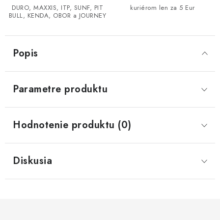
DURO, MAXXIS, ITP, SUNF, PIT
kuriérom len za 5 Eur
BULL, KENDA, OBOR a JOURNEY
CF MOTO CFORCE X850/X1000
POLARIS SPORTSMAN RZR 1000
Popis
LINHAI 400/500/M550/650
Parametre produktu
TGB BLADE 600/1000 LT LTX
SEGWAY SNARLER AT6 AT5
Hodnotenie produktu (0)
Podmienky ochrany osobných údajov
Diskusia
Všeobecné obchodné podmienky
Reklamačný poriadok - formulár
Kontakt