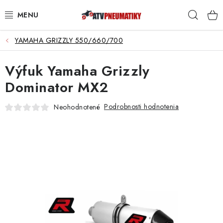
Prejsť
Hľad
na
obsah
YAMAHA GRIZZLY 550/660/700
PNEUMATIKY
Výfuk Yamaha Grizzly
DISKY
Dominator MX2
ROZŠIROVACIE PODLOŽKY
Podrobnosti hodnotenia
Neohodnotené
NÁHRADNÉ DIELY NA ŠTVORKOLKY
OCHRANNÉ RÁMY
KUFRE A BOXY
KRYTY PODVOZKU