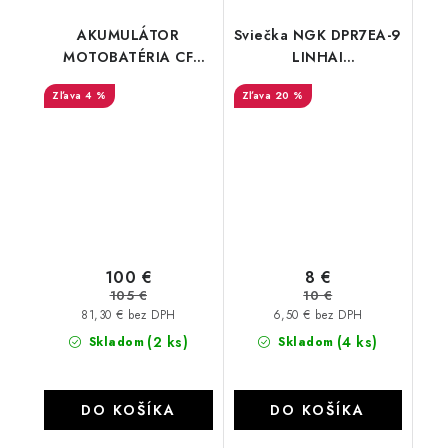
AKUMULÁTOR
Sviečka NGK DPR7EA-9
MOTOBATÉRIA CF
LINHAI
MOTO FIX30L-BS
370/400/500/M550/650
4 %
20 %
12V/30AH/ YTX30L-BS
100 €
8 €
105 €
10 €
81,30 € bez DPH
6,50 € bez DPH
(2 ks)
(4 ks)
Skladom
Skladom
DO KOŠÍKA
DO KOŠÍKA