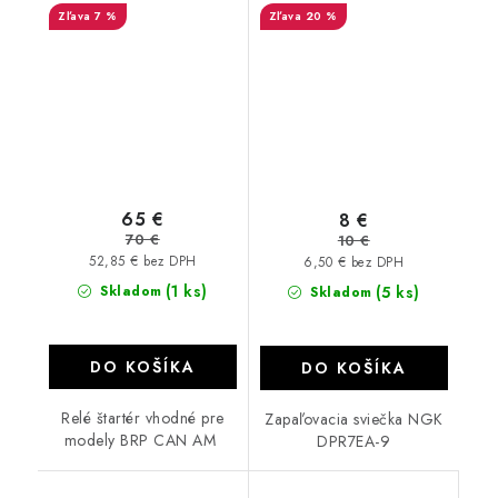
7 %
20 %
Commander Maverick
800 1000 420684560
420684562 18880
65 €
8 €
70 €
10 €
52,85 € bez DPH
6,50 € bez DPH
(1 ks)
Skladom
(5 ks)
Skladom
DO KOŠÍKA
DO KOŠÍKA
Relé štartér vhodné pre
Zapaľovacia sviečka NGK
modely BRP CAN AM
DPR7EA-9