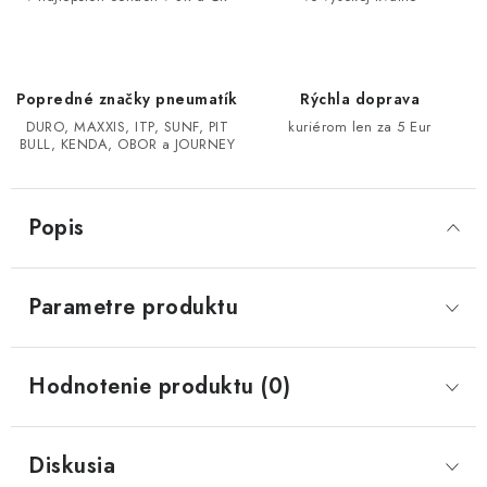
CF MOTO CFORCE X850/X1000
Popredné značky pneumatík
Rýchla doprava
POLARIS SPORTSMAN RZR 1000
DURO, MAXXIS, ITP, SUNF, PIT
kuriérom len za 5 Eur
BULL, KENDA, OBOR a JOURNEY
LINHAI 400/500/M550/650
TGB BLADE 600/1000 LT LTX
Popis
SEGWAY SNARLER AT6 AT5
Parametre produktu
Podmienky ochrany osobných údajov
Všeobecné obchodné podmienky
Hodnotenie produktu (0)
Reklamačný poriadok - formulár
Kontakt
Diskusia