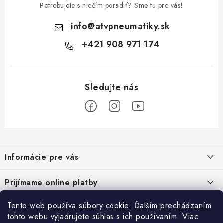
Potrebujete s niečím poradiť? Sme tu pre vás!
info
@
atvpneumatiky.sk
+421 908 971 174
Z
á
Informácie pre vás
p
ä
Podmienky ochrany osobných údajov
Prijímame online platby
t
Všeobecné obchodné podmienky
i
Tento web používa súbory cookie. Ďalším prechádzaním
Prihlásenie
e
Reklamačný poriadok - formulár
tohto webu vyjadrujete súhlas s ich používaním. Viac