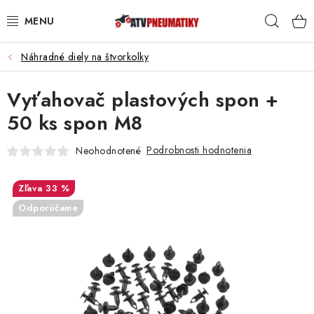
Prejsť
Hľad
na
obsah
Náhradné diely na štvorkolky
PNEUMATIKY
Vyťahovač plastových spon +
DISKY
50 ks spon M8
ROZŠIROVACIE PODLOŽKY
Podrobnosti hodnotenia
Neohodnotené
NÁHRADNÉ DIELY NA ŠTVORKOLKY
33 %
OCHRANNÉ RÁMY
Odporúčame
KUFRE A BOXY
KRYTY PODVOZKU