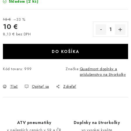
(2 ks)
Skladom
VÝPREDAJ
15 €
–33 %
AKCIA
10 €
8,13 € bez DPH
INÉ PRÍSLUŠENSTVO
Jednotková cena:
DO KOŠÍKA
YAMAHA GRIZZLY 550/660/700
SUZUKI KINGQUAD 700/750 LTA
Kód tovaru:
999
Značka:
Quadmont doplnky a
príslušenstvo na štvorkolky
CAN AM OUTLANDER 570/650/800/1000
Tlač
Opýtať sa
Zdieľať
CAN AM RENEGADE 570/650/800/1000
CF MOTO X450/X520/X550/X625
ATV pneumatiky
Doplnky na štvorkolky
CF MOTO 800/850 GLADIATOR X8
v najlepších cenách v SR a ČR
vo vysokej kvalite