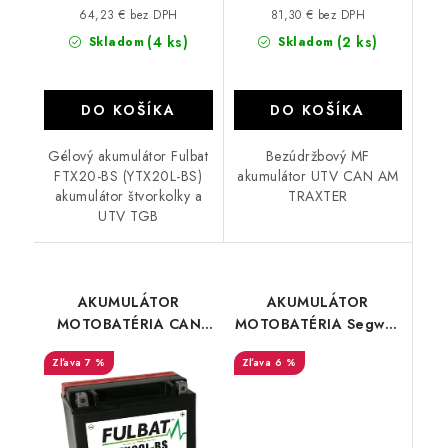
64,23 € bez DPH
81,30 € bez DPH
(4 ks)
(2 ks)
Skladom
Skladom
DO KOŠÍKA
DO KOŠÍKA
Gélový akumulátor Fulbat
Bezúdržbový MF
FTX20-BS (YTX20L-BS)
akumulátor UTV CAN AM
akumulátor štvorkolky a
TRAXTER
UTV TGB
AKUMULÁTOR
AKUMULÁTOR
MOTOBATÉRIA CAN
MOTOBATÉRIA Segway
AM OUTLANDER
FIX30L-BS 12V/30AH/
7 %
6 %
RENEGADE
YTX30L-BS
Commander Maverick
FTX20L-BS/YTX20L-BS