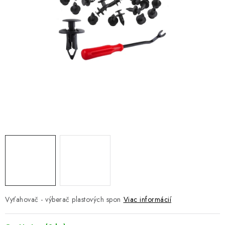
NÁVLEKY TLMIČOV
NAVIJAKY COME UP WARN
OLEJE MAXIMA A FILTRE
ROZŠIROVACIE PLASTY BLATNÍKOV
PRÍVESY - VOZÍKY
RADLICE NA SNEH - PLUHY
PRILBY LS2
ŠTVORKOLKY
Vyťahovač - výberač plastových spon
Viac informácií
NOVINKY