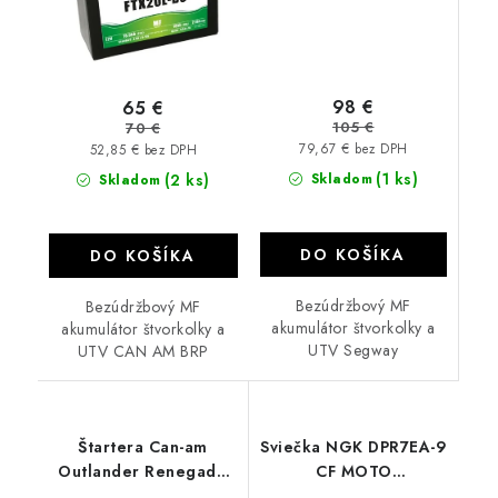
98 €
65 €
105 €
70 €
79,67 € bez DPH
52,85 € bez DPH
(1 ks)
(2 ks)
Skladom
Skladom
DO KOŠÍKA
DO KOŠÍKA
Bezúdržbový MF
Bezúdržbový MF
akumulátor štvorkolky a
akumulátor štvorkolky a
UTV Segway
UTV CAN AM BRP
Štartera Can-am
Sviečka NGK DPR7EA-9
Outlander Renegade
CF MOTO
500 650 800 1000
510/X5/X6/Z6