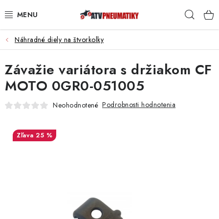
Prejsť
Hľad
na
obsah
Náhradné diely na štvorkolky
PNEUMATIKY
Závažie variátora s držiakom CF
DISKY
MOTO 0GR0-051005
ROZŠIROVACIE PODLOŽKY
Podrobnosti hodnotenia
Neohodnotené
NÁHRADNÉ DIELY NA ŠTVORKOLKY
25 %
OCHRANNÉ RÁMY
KUFRE A BOXY
KRYTY PODVOZKU