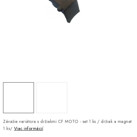
NÁVLEKY TLMIČOV
NAVIJAKY COME UP WARN
OLEJE MAXIMA A FILTRE
ROZŠIROVACIE PLASTY BLATNÍKOV
PRÍVESY - VOZÍKY
RADLICE NA SNEH - PLUHY
PRILBY LS2
ŠTVORKOLKY
Závažie variátora s držiakmi CF MOTO - set 1 ks / držiak a magnet
NOVINKY
1 ks/
Viac informácií