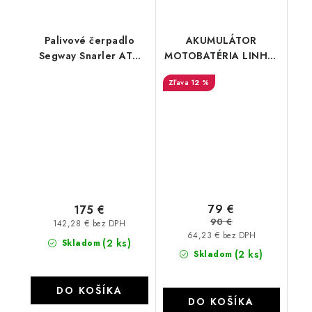
Palivové čerpadlo
AKUMULÁTOR
Segway Snarler AT6
MOTOBATÉRIA LINHAI
A01M43000001
370/400/500/550/565/650
12 %
FULBAT Gel FTX20L-
BS/YTX20L-BS
79 €
175 €
90 €
142,28 € bez DPH
64,23 € bez DPH
(2 ks)
Skladom
(2 ks)
Skladom
DO KOŠÍKA
DO KOŠÍKA