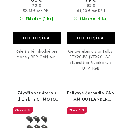
65 €
79 €
70 €
85 €
52,85 € bez DPH
64,23 € bez DPH
(1 ks)
(4 ks)
Skladom
Skladom
DO KOŠÍKA
DO KOŠÍKA
Relé štartér vhodné pre
Gélový akumulátor Fulbat
modely BRP CAN AM
FTX20-BS (YTX20L-BS)
akumulátor štvorkolky a
UTV TGB
Závažia variátora s
Palivové čerpadlo CAN
držiakmi CF MOTO
AM OUTLANDER
Gladiator X450/ X520/
RENEGADE G2
6 %
6 %
X550/ X600/ X625/
709000287
X850/ X1000 0GR0-
709000758
051005