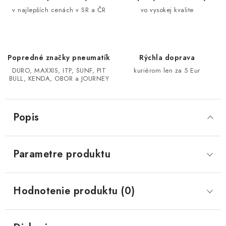
v najlepších cenách v SR a ČR
vo vysokej kvalite
CF MOTO CFORCE X850/X1000
POLARIS SPORTSMAN RZR 1000
Popredné značky pneumatík
Rýchla doprava
DURO, MAXXIS, ITP, SUNF, PIT
kuriérom len za 5 Eur
LINHAI 400/500/M550/650
BULL, KENDA, OBOR a JOURNEY
TGB BLADE 600/1000 LT LTX
Popis
SEGWAY SNARLER AT6 AT5
Parametre produktu
Podmienky ochrany osobných údajov
Všeobecné obchodné podmienky
Reklamačný poriadok - formulár
Kontakt
Hodnotenie produktu (0)