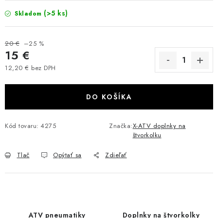
VÝPREDAJ
(>5 ks)
Skladom
AKCIA
20 €
–25 %
15 €
INÉ PRÍSLUŠENSTVO
12,20 € bez DPH
Jednotková cena:
YAMAHA GRIZZLY 550/660/700
DO KOŠÍKA
SUZUKI KINGQUAD 700/750 LTA
Kód tovaru:
4275
Značka:
X-ATV doplnky na
štvorkolku
CAN AM OUTLANDER 570/650/800/1000
Tlač
Opýtať sa
Zdieľať
CAN AM RENEGADE 570/650/800/1000
CF MOTO X450/X520/X550/X625
CF MOTO 800/850 GLADIATOR X8
ATV pneumatiky
Doplnky na štvorkolky