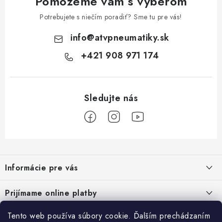
Pomôžeme vám s výberom
Potrebujete s niečím poradiť? Sme tu pre vás!
info
@
atvpneumatiky.sk
+421 908 971 174
Z
á
Informácie pre vás
p
ä
Podmienky ochrany osobných údajov
Prijímame online platby
t
Všeobecné obchodné podmienky
i
Tento web používa súbory cookie. Ďalším prechádzaním
Prihlásenie