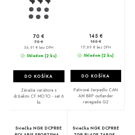
145 €
70 €
155 €
75 €
117,89 € bez DPH
56,91 € bez DPH
(2 ks)
(2 ks)
Skladom
Skladom
DO KOŠÍKA
DO KOŠÍKA
Palivové čerpadlo CAN
Závažia variátora s
AM BRP outlander
držiakmi CF MOTO - set 6
renegade G2
ks
Sviečka NGK DCPR8E
Sviečka NGK DCPR8E
POLARIS SPORTSMAN
TGB BLADE TARGET