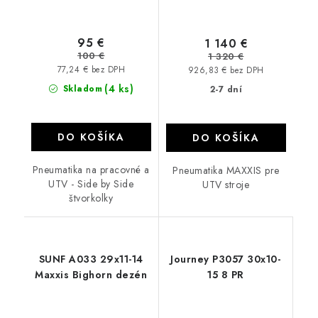
95 €
1 140 €
100 €
1 320 €
77,24 € bez DPH
926,83 € bez DPH
(4 ks)
Skladom
2-7 dní
DO KOŠÍKA
DO KOŠÍKA
Pneumatika na pracovné a
Pneumatika MAXXIS pre
UTV - Side by Side
UTV stroje
štvorkolky
SUNF A033 29x11-14
Journey P3057 30x10-
Maxxis Bighorn dezén
15 8 PR