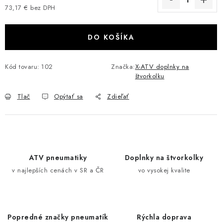
73,17 € bez DPH
VÝPREDAJ
Jednotková cena:
AKCIA
DO KOŠÍKA
INÉ PRÍSLUŠENSTVO
Kód tovaru:
102
Značka:
X-ATV doplnky na
štvorkolku
YAMAHA GRIZZLY 550/660/700
Tlač
Opýtať sa
Zdieľať
SUZUKI KINGQUAD 700/750 LTA
CAN AM OUTLANDER 570/650/800/1000
ATV pneumatiky
Doplnky na štvorkolky
CAN AM RENEGADE 570/650/800/1000
v najlepších cenách v SR a ČR
vo vysokej kvalite
CF MOTO X450/X520/X550/X625
CF MOTO 800/850 GLADIATOR X8
Popredné značky pneumatík
Rýchla doprava