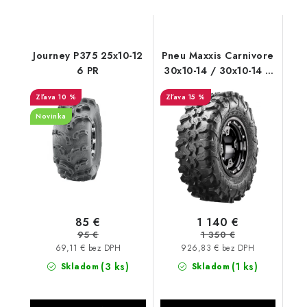
Journey P375 25x10-12
Pneu Maxxis Carnivore
6 PR
30x10-14 / 30x10-14 8
PR
10 %
15 %
Novinka
85 €
1 140 €
95 €
1 350 €
69,11 € bez DPH
926,83 € bez DPH
(3 ks)
(1 ks)
Skladom
Skladom