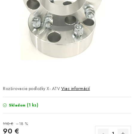
NÁVLEKY TLMIČOV
NAVIJAKY COME UP WARN
OLEJE MAXIMA A FILTRE
ROZŠIROVACIE PLASTY BLATNÍKOV
PRÍVESY - VOZÍKY
RADLICE NA SNEH - PLUHY
Rozširovacie podložky X- ATV
Viac informácií
PRILBY LS2
(1 ks)
Skladom
ŠTVORKOLKY
110 €
–18 %
NOVINKY
90 €