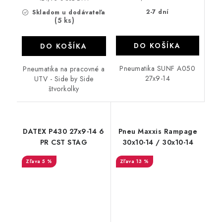
2-7 dní
Skladom u dodávateľa
(5 ks)
DO KOŠÍKA
DO KOŠÍKA
Pneumatika SUNF A050
Pneumatika na pracovné a
27x9-14
UTV - Side by Side
štvorkolky
DATEX P430 27x9-14 6
Pneu Maxxis Rampage
PR CST STAG
30x10-14 / 30x10-14
5 %
13 %