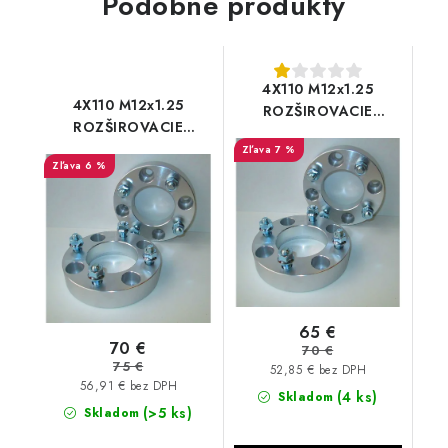
Podobné produkty
4X110 M12x1.25
4X110 M12x1.25
ROZŠIROVACIE
ROZŠIROVACIE
PODLOŽKY Segway 3
PODLOŽKY Segway 4,5
7 %
cm
6 %
cm
65 €
70 €
70 €
75 €
52,85 € bez DPH
56,91 € bez DPH
(4 ks)
Skladom
(>5 ks)
Skladom