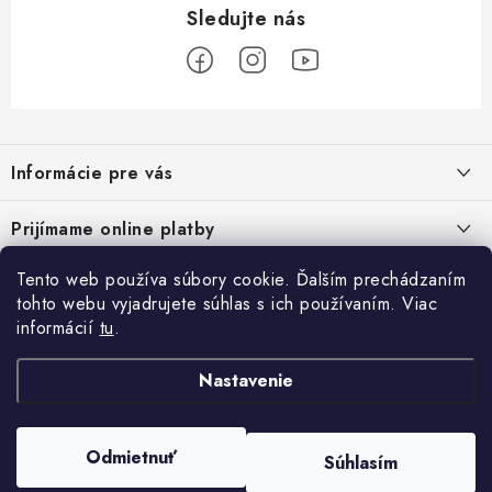
Z
á
Informácie pre vás
p
ä
Podmienky ochrany osobných údajov
Prijímame online platby
t
Všeobecné obchodné podmienky
i
Tento web používa súbory cookie. Ďalším prechádzaním
Prihlásenie
e
Reklamačný poriadok - formulár
tohto webu vyjadrujete súhlas s ich používaním. Viac
E-mail
informácií
tu
.
Facebook
Kontakt
Nastavenie
Posledné hodnotenie produktov
Heslo
Odmietnuť
Súhlasím
Copyright 2026
ATV pneumatiky
. Všetky práva vyhradené.
Set olej pre štvorkolku Linhai 10w40, 80w90 a filter HF682
Vytvoril Shoptet