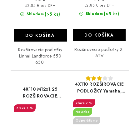
52,85 € bez DPH
52,85 € bez DPH
(>5 ks)
(>5 ks)
Skladom
Skladom
DO KOŠÍKA
DO KOŠÍKA
Rozširovacie podložky X-
Rozširovacie podložky
ATV
Linhai Landforce 550
650
4X110 ROZŠIROVACIE
4X110 M12x1.25
PODLOŽKY Yamaha,
ROZŠIROVACIE
Suzuki, Honda, CF
PODLOŽKY Linhai 3 cm
7 %
MOTO
7 %
Novinka
Odporúčame