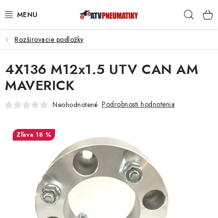
Prejsť
Hľad
na
obsah
Rozširovacie podložky
PNEUMATIKY
4X136 M12x1.5 UTV CAN AM
DISKY
MAVERICK
ROZŠIROVACIE PODLOŽKY
Podrobnosti hodnotenia
Neohodnotené
NÁHRADNÉ DIELY NA ŠTVORKOLKY
18 %
OCHRANNÉ RÁMY
KUFRE A BOXY
KRYTY PODVOZKU