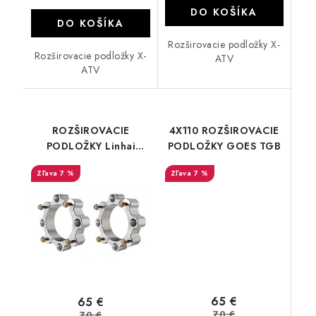
DO KOŠÍKA
DO KOŠÍKA
Rozširovacie podložky X-
Rozširovacie podložky X-
ATV
ATV
ROZŠIROVACIE
4X110 ROZŠIROVACIE
PODLOŽKY Linhai
PODLOŽKY GOES TGB
Landforce 550 650
7 %
7 %
4x110 3 cm
65 €
65 €
70 €
70 €