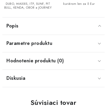
DURO, MAXXIS, ITP, SUNF, PIT
kuriérom len za 5 Eur
BULL, KENDA, OBOR a JOURNEY
CF MOTO CFORCE X850/X1000
POLARIS SPORTSMAN RZR 1000
Popis
LINHAI 400/500/M550/650
Parametre produktu
TGB BLADE 600/1000 LT LTX
SEGWAY SNARLER AT6 AT5
Hodnotenie produktu (0)
Podmienky ochrany osobných údajov
Diskusia
Všeobecné obchodné podmienky
Reklamačný poriadok - formulár
Kontakt
Súvisiaci tovar