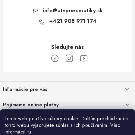
info
@
atvpneumatiky.sk
+421 908 971 174
Z
á
Informácie pre vás
p
ä
Podmienky ochrany osobných údajov
Prijímame online platby
t
Všeobecné obchodné podmienky
i
Tento web používa súbory cookie. Ďalším prechádzaním
Prihlásenie
e
Reklamačný poriadok - formulár
tohto webu vyjadrujete súhlas s ich používaním. Viac
E-mail
informácií
tu
.