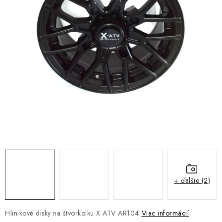
NÁVLEKY TLMIČOV
NAVIJAKY COME UP WARN
OLEJE MAXIMA A FILTRE
ROZŠIROVACIE PLASTY BLATNÍKOV
PRÍVESY - VOZÍKY
RADLICE NA SNEH - PLUHY
PRILBY LS2
+ ďalšie (2)
ŠTVORKOLKY
NOVINKY
Hlinikové disky na štvorkolku X ATV AR104
Viac informácií