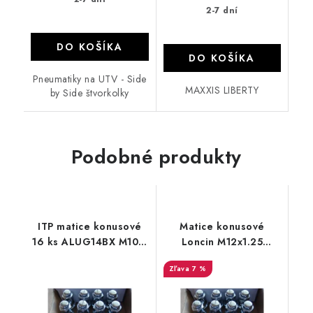
2-7 dní
DO KOŠÍKA
DO KOŠÍKA
Pneumatiky na UTV - Side
MAXXIS LIBERTY
by Side štvorkolky
Podobné produkty
ITP matice konusové
Matice konusové
16 ks ALUG14BX M10 x
Loncin M12x1.25
1.25 mm
ALUG21BX 16 ks
7 %