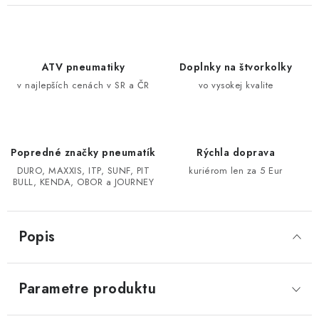
CF MOTO CFORCE X850/X1000
POLARIS SPORTSMAN RZR 1000
ATV pneumatiky
Doplnky na štvorkolky
v najlepších cenách v SR a ČR
vo vysokej kvalite
LINHAI 400/500/M550/650
TGB BLADE 600/1000 LT LTX
Popredné značky pneumatík
Rýchla doprava
DURO, MAXXIS, ITP, SUNF, PIT
kuriérom len za 5 Eur
SEGWAY SNARLER AT6 AT5
BULL, KENDA, OBOR a JOURNEY
Podmienky ochrany osobných údajov
Popis
Všeobecné obchodné podmienky
Reklamačný poriadok - formulár
Kontakt
Parametre produktu