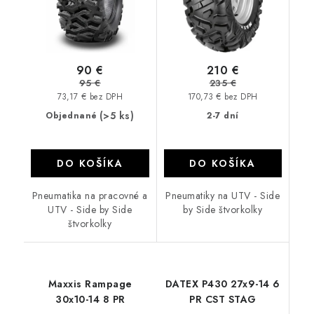
90 €
210 €
95 €
235 €
73,17 € bez DPH
170,73 € bez DPH
(>5 ks)
Objednané
2-7 dní
DO KOŠÍKA
DO KOŠÍKA
Pneumatika na pracovné a
Pneumatiky na UTV - Side
UTV - Side by Side
by Side štvorkolky
štvorkolky
Maxxis Rampage
DATEX P430 27x9-14 6
30x10-14 8 PR
PR CST STAG