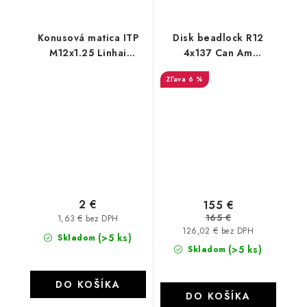
Konusová matica ITP
Disk beadlock R12
M12x1.25 Linhai
4x137 Can Am
Segway Loncin
Outlander Renegade
6 %
Maverick XTP
2 €
155 €
165 €
1,63 € bez DPH
126,02 € bez DPH
(>5 ks)
Skladom
(>5 ks)
Skladom
DO KOŠÍKA
DO KOŠÍKA