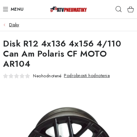
Prejsť
Hľad
na
obsah
Disky
PNEUMATIKY
Disk R12 4x136 4x156 4/110
DISKY
Can Am Polaris CF MOTO
ROZŠIROVACIE PODLOŽKY
AR104
NÁHRADNÉ DIELY NA ŠTVORKOLKY
Podrobnosti hodnotenia
Neohodnotené
OCHRANNÉ RÁMY
KUFRE A BOXY
KRYTY PODVOZKU