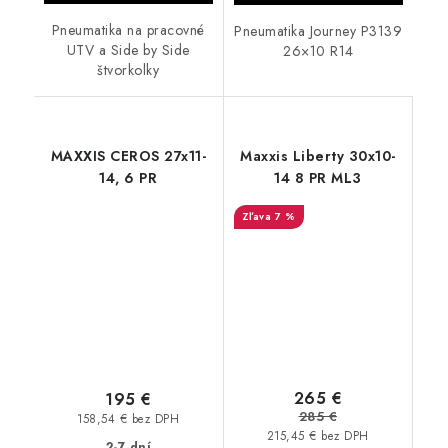
Pneumatika na pracovné
Pneumatika Journey P3139
UTV a Side by Side
26×10 R14
štvorkolky
MAXXIS CEROS 27x11-
Maxxis Liberty 30x10-
14, 6 PR
14 8 PR ML3
7 %
265 €
195 €
285 €
158,54 € bez DPH
215,45 € bez DPH
2-7 dní