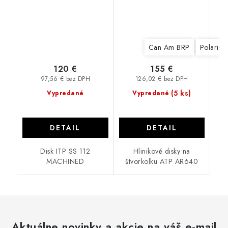
Can Am BRP
Polaris
120 €
155 €
97,56 € bez DPH
126,02 € bez DPH
(5 ks)
Vypredané
Vypredané
DETAIL
DETAIL
Disk ITP SS 112
Hlinikové disky na
MACHINED
štvorkolku ATP AR640
Aktuálne novinky a akcie na váš e-mail