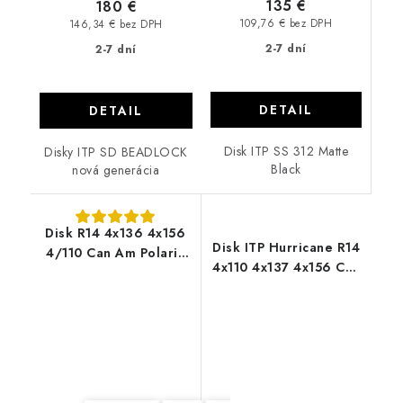
135 €
180 €
109,76 € bez DPH
146,34 € bez DPH
2-7 dní
2-7 dní
DETAIL
DETAIL
Disk ITP SS 312 Matte
Disky ITP SD BEADLOCK
Black
nová generácia
Disk R14 4x136 4x156
Disk ITP Hurricane R14
4/110 Can Am Polaris
4x110 4x137 4x156 Can
CF MOTO AR104
Am CF MOTO Yamaha