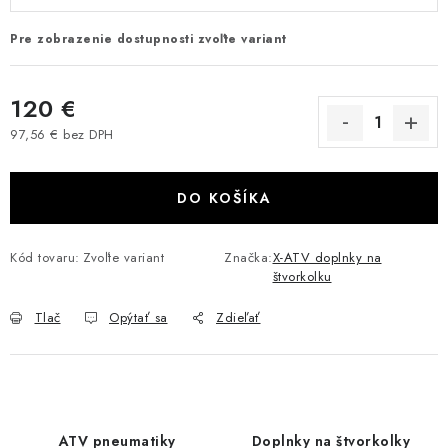
VÝPREDAJ
Pre zobrazenie dostupnosti zvoľte variant
AKCIA
120 €
INÉ PRÍSLUŠENSTVO
97,56 € bez DPH
Jednotková cena:
YAMAHA GRIZZLY 550/660/700
DO KOŠÍKA
SUZUKI KINGQUAD 700/750 LTA
Kód tovaru:
Zvoľte variant
Značka:
X-ATV doplnky na
štvorkolku
CAN AM OUTLANDER 570/650/800/1000
Tlač
Opýtať sa
Zdieľať
CAN AM RENEGADE 570/650/800/1000
CF MOTO X450/X520/X550/X625
CF MOTO 800/850 GLADIATOR X8
ATV pneumatiky
Doplnky na štvorkolky