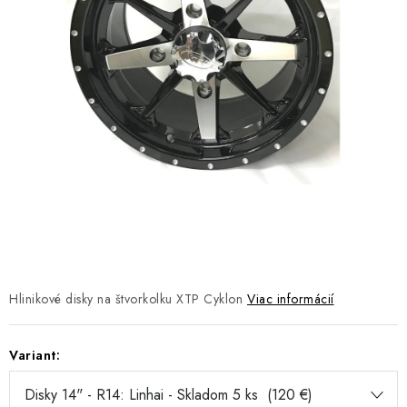
NÁVLEKY TLMIČOV
NAVIJAKY COME UP WARN
OLEJE MAXIMA A FILTRE
ROZŠIROVACIE PLASTY BLATNÍKOV
PRÍVESY - VOZÍKY
RADLICE NA SNEH - PLUHY
PRILBY LS2
Hlinikové disky na štvorkolku XTP Cyklon
Viac informácií
ŠTVORKOLKY
Variant:
NOVINKY