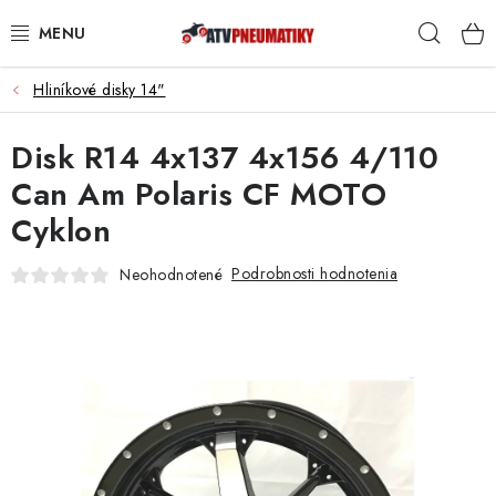
Prejsť
Hľad
na
obsah
Hliníkové disky 14"
PNEUMATIKY
Disk R14 4x137 4x156 4/110
DISKY
Can Am Polaris CF MOTO
ROZŠIROVACIE PODLOŽKY
Cyklon
NÁHRADNÉ DIELY NA ŠTVORKOLKY
Podrobnosti hodnotenia
Neohodnotené
OCHRANNÉ RÁMY
KUFRE A BOXY
KRYTY PODVOZKU