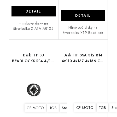
DETAIL
DETAIL
Hlinikové disky na
Hlinikové disky na
štvorkolku X ATV AR102
štvorkolku XTP Beadlock
Disk ITP SD
Disk ITP SSA 312 R14
BEADLOCKS R14 4/137
4x110 4x137 4x156 Can
4/110 4/156 Single
Am Polaris CF MOTO
TGB
CF MOTO
TGB
Ste
CF MOTO
TGB
Stels
Yamaha
Suzuki
Kawa