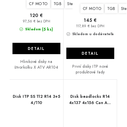
CF MOTO
TGB
Stels
Yamaha
Suzuki
Kawa
CF MOTO
TGB
Ste
120 €
145 €
97,56 € bez DPH
117,89 € bez DPH
(5 ks)
Skladom
Skladom u dodávateľa
DETAIL
DETAIL
Hlinikové disky na
První disky ITP nové
štvorkolku X ATV AR104
produktové řady
Disk ITP SS 112 R14 3+5
Disk beadlocks R14
4/110
4x137 4x156 Can Am
Polaris ATP AR640