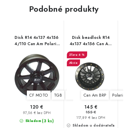
Podobné produkty
Disk R14 4x137 4x156
Disk beadlock R14
4/110 Can Am Polaris
4x137 4x156 Can Am
CF MOTO AR102 black
Polaris XTP
6 %
Akcia
CF MOTO
TGB
Stels
Yamaha
Can Am BRP
Suzuki
Polaris
Kawa
145 €
120 €
155 €
97,56 € bez DPH
117,89 € bez DPH
(3 ks)
Skladom
Skladom u dodávateľa