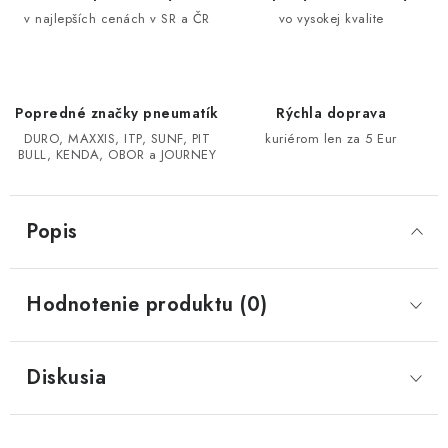
v najlepších cenách v SR a ČR
vo vysokej kvalite
CF MOTO CFORCE X850/X1000
POLARIS SPORTSMAN RZR 1000
Popredné značky pneumatík
Rýchla doprava
DURO, MAXXIS, ITP, SUNF, PIT
kuriérom len za 5 Eur
LINHAI 400/500/M550/650
BULL, KENDA, OBOR a JOURNEY
TGB BLADE 600/1000 LT LTX
Popis
SEGWAY SNARLER AT6 AT5
Hodnotenie produktu (0)
Podmienky ochrany osobných údajov
Všeobecné obchodné podmienky
Reklamačný poriadok - formulár
Kontakt
Diskusia