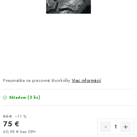
NÁVLEKY TLMIČOV
NAVIJAKY COME UP WARN
OLEJE MAXIMA A FILTRE
ROZŠIROVACIE PLASTY BLATNÍKOV
PRÍVESY - VOZÍKY
RADLICE NA SNEH - PLUHY
Pneumatika na pracovné štvorkolky
Viac informácií
PRILBY LS2
(3 ks)
Skladom
ŠTVORKOLKY
85 €
–11 %
75 €
NOVINKY
60,98 € bez DPH