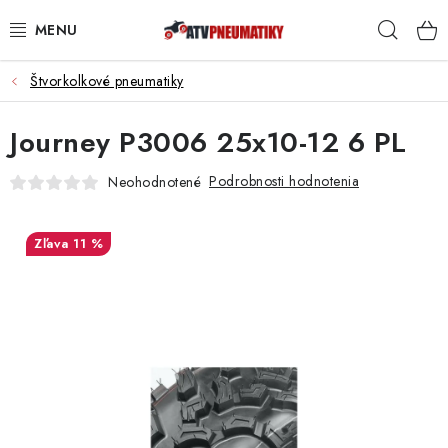
Prejsť
Hľad
na
obsah
Štvorkolkové pneumatiky
PNEUMATIKY
Journey P3006 25x10-12 6 PL
DISKY
Podrobnosti hodnotenia
Neohodnotené
ROZŠIROVACIE PODLOŽKY
NÁHRADNÉ DIELY NA ŠTVORKOLKY
11 %
OCHRANNÉ RÁMY
KUFRE A BOXY
KRYTY PODVOZKU