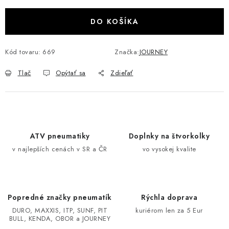
Jednotková cena:
VÝPREDAJ
DO KOŠÍKA
AKCIA
Kód tovaru:
669
Značka:
JOURNEY
INÉ PRÍSLUŠENSTVO
Tlač
Opýtať sa
Zdieľať
YAMAHA GRIZZLY 550/660/700
SUZUKI KINGQUAD 700/750 LTA
ATV pneumatiky
Doplnky na štvorkolky
CAN AM OUTLANDER 570/650/800/1000
v najlepších cenách v SR a ČR
vo vysokej kvalite
CAN AM RENEGADE 570/650/800/1000
CF MOTO X450/X520/X550/X625
Popredné značky pneumatík
Rýchla doprava
DURO, MAXXIS, ITP, SUNF, PIT
kuriérom len za 5 Eur
BULL, KENDA, OBOR a JOURNEY
CF MOTO 800/850 GLADIATOR X8