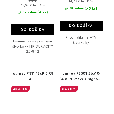
95 €
14,63 € bez DPH
65,04 € bez DPH
(>5 ks)
Skladom
(4 ks)
Skladom
DO KOŠÍKA
DO KOŠÍKA
Pneumatika na ATV
Pneumatika na pracovné
štvorkolky
štvorkolky ITP DURACITY
25x8-12
Journey P311 18x9,5 R8
Journey P3501 26x10-
4 PL
14 6 PL Maxxis Bighorn
dezén
11 %
11 %