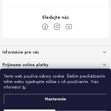
Z
á
Informácie pre vás
p
ä
Podmienky ochrany osobných údajov
Prijímame online platby
t
Všeobecné obchodné podmienky
i
Tento web používa súbory cookie. Ďalším prechádzaním
Prihlásenie
e
Reklamačný poriadok - formulár
tohto webu vyjadrujete súhlas s ich používaním. Viac
E-mail
informácií
tu
.
Facebook
Kontakt
Nastavenie
Posledné hodnotenie produktov
Heslo