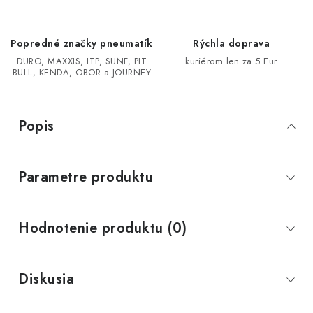
CF MOTO CFORCE X850/X1000
Popredné značky pneumatík
Rýchla doprava
DURO, MAXXIS, ITP, SUNF, PIT
kuriérom len za 5 Eur
POLARIS SPORTSMAN RZR 1000
BULL, KENDA, OBOR a JOURNEY
LINHAI 400/500/M550/650
Popis
TGB BLADE 600/1000 LT LTX
SEGWAY SNARLER AT6 AT5
Parametre produktu
Podmienky ochrany osobných údajov
Hodnotenie produktu (0)
Všeobecné obchodné podmienky
Reklamačný poriadok - formulár
Kontakt
Diskusia