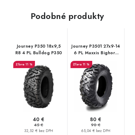
Podobné produkty
Journey P350 18x9,5
Journey P3501 27x9-14
R8 4 PL Bulldog P350
6 PL Maxxis Bighorn
dezén
11 %
11 %
40 €
80 €
45 €
90 €
32,52 € bez DPH
65,04 € bez DPH