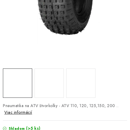
NÁVLEKY TLMIČOV
NAVIJAKY COME UP WARN
OLEJE MAXIMA A FILTRE
ROZŠIROVACIE PLASTY BLATNÍKOV
PRÍVESY - VOZÍKY
RADLICE NA SNEH - PLUHY
PRILBY LS2
Pneumatika na ATV štvorkolky - ATV 110, 120, 125,150, 200 ..
ŠTVORKOLKY
Viac informácií
NOVINKY
(>5 ks)
Skladom