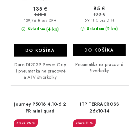
85 €
135 €
100 €
145 €
69,11 € bez DPH
109,76 € bez DPH
(2 ks)
(4 ks)
Skladom
Skladom
DO KOŠÍKA
DO KOŠÍKA
Pneumatika na pracovné
Duro DI2039 Power Grip
štvorkolky
II pneumatika na pracovné
a ATV štvorkolky
Journey P5016 4.10-6 2
ITP TERRACROSS
PR mini quad
26x10-14
25 %
11 %