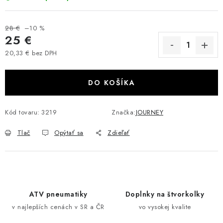
VÝPREDAJ
28 €
–10 %
25 €
AKCIA
20,33 € bez DPH
Jednotková cena:
INÉ PRÍSLUŠENSTVO
DO KOŠÍKA
YAMAHA GRIZZLY 550/660/700
Kód tovaru:
3219
Značka:
JOURNEY
SUZUKI KINGQUAD 700/750 LTA
Tlač
Opýtať sa
Zdieľať
CAN AM OUTLANDER 570/650/800/1000
CAN AM RENEGADE 570/650/800/1000
CF MOTO X450/X520/X550/X625
ATV pneumatiky
Doplnky na štvorkolky
v najlepších cenách v SR a ČR
vo vysokej kvalite
CF MOTO 800/850 GLADIATOR X8