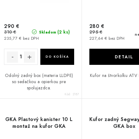
290 €
280 €
310 €
295 €
(2 ks)
Skladom
n
235,77 € bez DPH
227,64 € bez DPH
DETAIL
DO KOŠÍKA
Odolný zadný box (materia LLDPE)
Kufor na štvorkolku AT
so sedačkou a opierkou pre
spolujazdca.
Kód:
2187
GKA Plastový kanister 10 L
Kufor zadný Segway
montaž na kufor GKA
GKA box