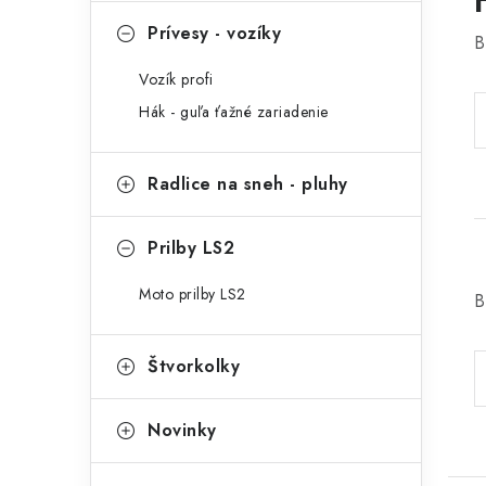
Prívesy - vozíky
B
Vozík profi
Hák - guľa ťažné zariadenie
Radlice na sneh - pluhy
Prilby LS2
Moto prilby LS2
B
Štvorkolky
Novinky