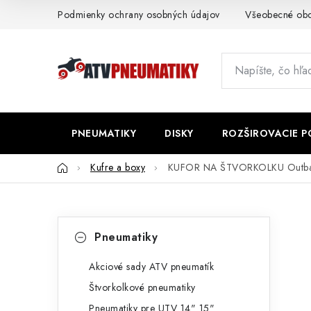
Prejsť
Podmienky ochrany osobných údajov
Všeobecné ob
na
obsah
PNEUMATIKY
DISKY
ROZŠIROVACIE 
Domov
Kufre a boxy
KUFOR NA ŠTVORKOLKU Outback
B
K
Preskočiť
Pneumatiky
kategórie
a
o
t
Akciové sady ATV pneumatík
č
Štvorkolkové pneumatiky
e
n
Pneumatiky pre UTV 14" 15"