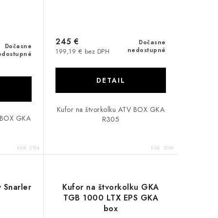
245 €
Dočasne
Dočasne
nedostupné
199,19 € bez DPH
edostupné
DETAIL
Kufor na štvorkolku ATV BOX GKA
V BOX GKA
R305
Kód:
2184
Kód:
2166
 Snarler
Kufor na štvorkolku GKA
TGB 1000 LTX EPS GKA
box