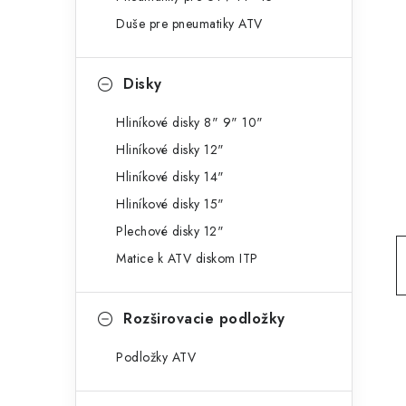
g
ý
Duše pre pneumatiky ATV
ó
p
r
Disky
a
i
e
n
Hliníkové disky 8" 9" 10"
Hliníkové disky 12"
e
Hliníkové disky 14"
l
Hliníkové disky 15"
Plechové disky 12"
Matice k ATV diskom ITP
Rozširovacie podložky
Podložky ATV