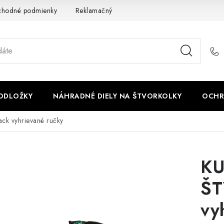
chodné podmienky
Reklamačný poriadok - formulár
Kontakt
PODLOŽKY
NÁHRADNÉ DIELY NA ŠTVORKOLKY
OCHR
 vyhrievané ručky
KU
ŠT
vy