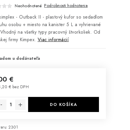
Podrobnosti hodnotenia
Neohodnotené
kimplex - Outback II - plastový kufor so sedadlom
uhu osobu + miesto na kanister 5 L a vyhrievané
 Vhodný na všetky typy pracovný štvorkoliek. Od
kej firmy Kimpex.
Viac informácií
adom u dodávateľa
00 €
,20 € bez DPH
notková cena:
DO KOŠÍKA
aru:
2301