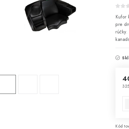
Kufor 
pre dr
rúčky.
kanads
Skl
4
325
Jed
Kód tov