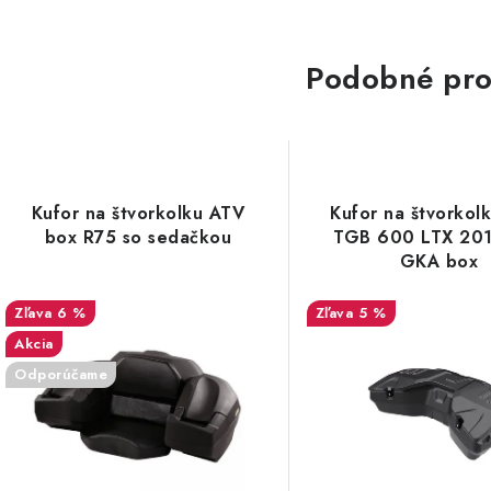
Podobné pro
Kufor na štvorkolku ATV
Kufor na štvorkol
box R75 so sedačkou
TGB 600 LTX 20
GKA box
6 %
5 %
Akcia
Odporúčame