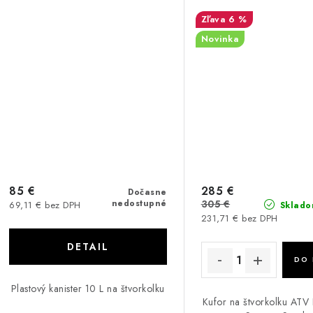
6 %
Novinka
85 €
285 €
Dočasne
nedostupné
305 €
69,11 € bez DPH
Sklado
231,71 € bez DPH
DETAIL
DO 
Plastový kanister 10 L na štvorkolku
Kufor na štvorkolku AT