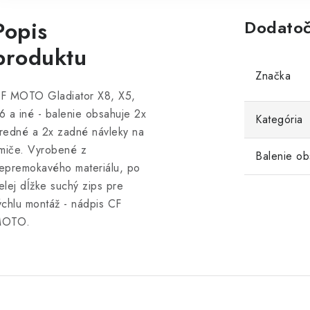
Popis
Dodatoč
produktu
Značka
F MOTO Gladiator X8, X5,
6 a iné - balenie obsahuje 2x
Kategória
redné a 2x zadné návleky na
lmiče. Vyrobené z
Balenie ob
epremokavého materiálu, po
elej dĺžke suchý zips pre
ýchlu montáž - nádpis CF
OTO.