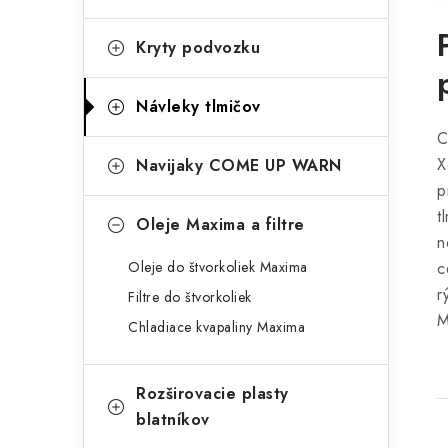
Kryty podvozku
Návleky tlmičov
C
X
Navijaky COME UP WARN
p
t
Oleje Maxima a filtre
n
Oleje do štvorkoliek Maxima
c
r
Filtre do štvorkoliek
M
Chladiace kvapaliny Maxima
Rozširovacie plasty
blatníkov