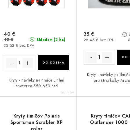
40 €
35 €
42 €
(2 ks)
d
28,46 € bez DPH
Skladom
32,52 € bez DPH
DO 
DO KOŠÍKA
Kryty - návleky na tlmi
Kryty - návleky na tlmiče Linhai
pre štvorkolky Arcti
Landforce 550 650 red
Kód:
4261
Kryty tlmičov Polaris
Kryty tlmičov C
Sportsman Scrabler XP
Outlander 1000 
color