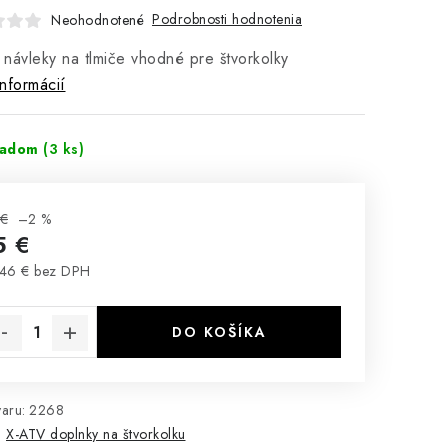
Podrobnosti hodnotenia
Neohodnotené
- návleky na tlmiče vhodné pre štvorkolky
informácií
ladom
(3 ks)
 €
–2 %
5 €
46 € bez DPH
notková cena:
DO KOŠÍKA
aru:
2268
:
X-ATV doplnky na štvorkolku