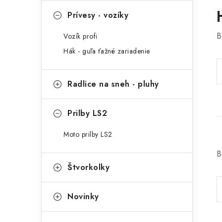
Prívesy - vozíky
B
Vozík profi
Hák - guľa ťažné zariadenie
Radlice na sneh - pluhy
Prilby LS2
Moto prilby LS2
B
Štvorkolky
Novinky