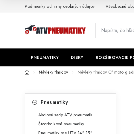
Prejsť
Podmienky ochrany osobných údajov
Všeobecné ob
na
obsah
PNEUMATIKY
DISKY
ROZŠIROVACIE 
Domov
Návleky tlmičov
Návleky tlmičov Cf moto gl
B
K
Preskočiť
Pneumatiky
kategórie
a
o
t
Akciové sady ATV pneumatík
č
Štvorkolkové pneumatiky
e
n
Pneumatiky pre UTV 14" 15"