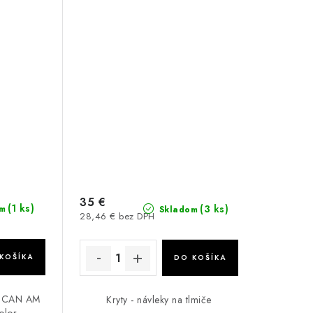
35 €
(1 ks)
(3 ks)
m
Skladom
28,46 € bez DPH
KOŠÍKA
DO KOŠÍKA
če CAN AM
Kryty - návleky na tlmiče