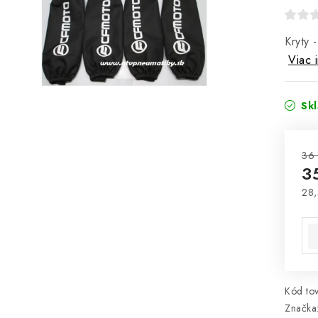
Kryty 
Viac 
Sk
36
3
28,
Jed
Kód tov
Značka