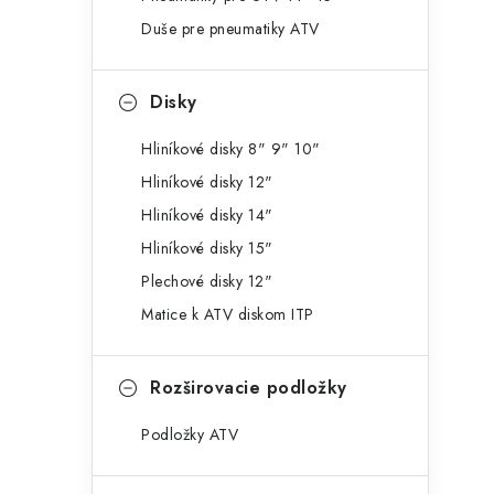
g
ý
Duše pre pneumatiky ATV
ó
p
r
Disky
a
i
e
n
Hliníkové disky 8" 9" 10"
Hliníkové disky 12"
e
Hliníkové disky 14"
l
Hliníkové disky 15"
Plechové disky 12"
Matice k ATV diskom ITP
Rozširovacie podložky
Podložky ATV