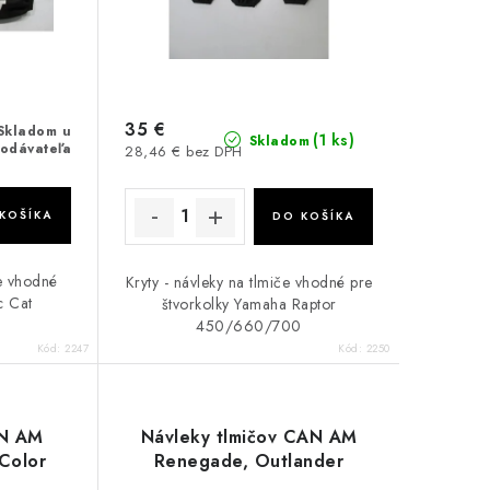
35 €
Skladom u
(1 ks)
Skladom
odávateľa
28,46 € bez DPH
KOŠÍKA
DO KOŠÍKA
če vhodné
Kryty - návleky na tlmiče vhodné pre
c Cat
štvorkolky Yamaha Raptor
450/660/700
Kód:
2247
Kód:
2250
AN AM
Návleky tlmičov CAN AM
Color
Renegade, Outlander