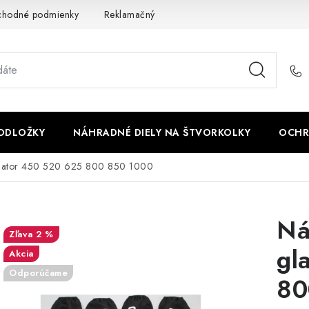
chodné podmienky
Reklamačný poriadok - formulár
Kontakt
PODLOŽKY
NÁHRADNÉ DIELY NA ŠTVORKOLKY
OCHR
adiator 450 520 625 800 850 1000
Ná
2 %
gl
Akcia
Odporúčame
80