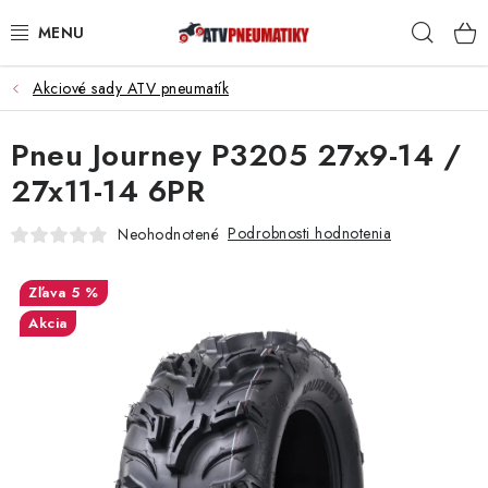
Prejsť
Hľad
na
obsah
Akciové sady ATV pneumatík
PNEUMATIKY
Pneu Journey P3205 27x9-14 /
DISKY
27x11-14 6PR
ROZŠIROVACIE PODLOŽKY
Podrobnosti hodnotenia
Neohodnotené
NÁHRADNÉ DIELY NA ŠTVORKOLKY
5 %
OCHRANNÉ RÁMY
Akcia
KUFRE A BOXY
KRYTY PODVOZKU