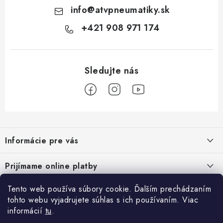
info
@
atvpneumatiky.sk
+421 908 971 174
Z
á
Informácie pre vás
p
ä
Podmienky ochrany osobných údajov
Prijímame online platby
t
Všeobecné obchodné podmienky
i
Tento web používa súbory cookie. Ďalším prechádzaním
Prihlásenie
e
Reklamačný poriadok - formulár
tohto webu vyjadrujete súhlas s ich používaním. Viac
E-mail
informácií
tu
.
Facebook
Kontakt