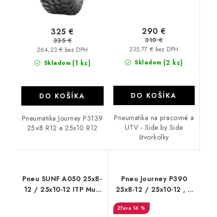
290 €
325 €
310 €
335 €
235,77 € bez DPH
264,23 € bez DPH
(2 ks)
(1 ks)
Skladom
Skladom
DO KOŠÍKA
DO KOŠÍKA
Pneumatika na pracovné a
Pneumatika Journey P3139
UTV - Side by Side
25×8 R12 a 25x10 R12
štvorkolky
Pneu SUNF A050 25x8-
Pneu Journey P390
12 / 25x10-12 ITP Mud
25x8-12 / 25x10-12 , 6
and Lite 3 cm dezen
PR CST Abuz
16 %