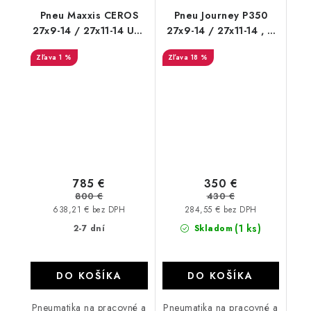
Pneu Maxxis CEROS
Pneu Journey P350
27x9-14 / 27x11-14 UNI
27x9-14 / 27x11-14 , 6
ATVTIRES
PR Bulldog B350
1 %
18 %
785 €
350 €
800 €
430 €
638,21 € bez DPH
284,55 € bez DPH
(1 ks)
2-7 dní
Skladom
DO KOŠÍKA
DO KOŠÍKA
Pneumatika na pracovné a
Pneumatika na pracovné a