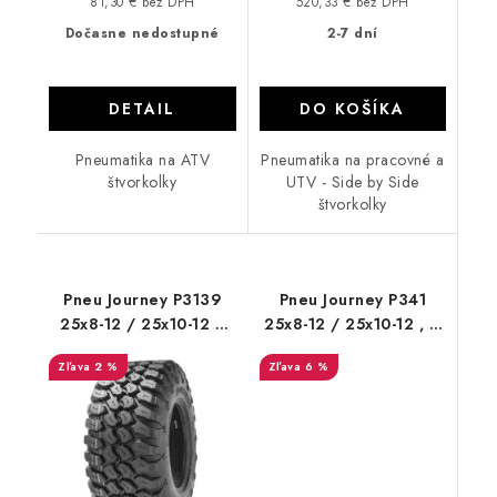
81,30 € bez DPH
520,33 € bez DPH
Dočasne nedostupné
2-7 dní
DETAIL
DO KOŠÍKA
Pneumatika na ATV
Pneumatika na pracovné a
štvorkolky
UTV - Side by Side
štvorkolky
Pneu Journey P3139
Pneu Journey P341
25x8-12 / 25x10-12 8
25x8-12 / 25x10-12 , 6
PL road
PR
2 %
6 %