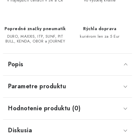
v najlepších cenách v SR a ČR
vo vysokej kvalite
CF MOTO CFORCE X850/X1000
POLARIS SPORTSMAN RZR 1000
Popredné značky pneumatík
Rýchla doprava
DURO, MAXXIS, ITP, SUNF, PIT
kuriérom len za 5 Eur
BULL, KENDA, OBOR a JOURNEY
LINHAI 400/500/M550/650
TGB BLADE 600/1000 LT LTX
Popis
SEGWAY SNARLER AT6 AT5
Parametre produktu
Podmienky ochrany osobných údajov
Všeobecné obchodné podmienky
Hodnotenie produktu (0)
Reklamačný poriadok - formulár
Kontakt
Diskusia