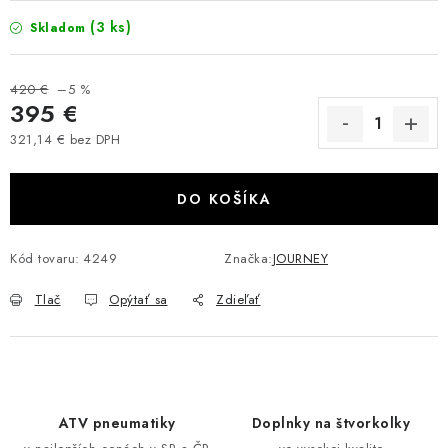
VÝPREDAJ
(3 ks)
Skladom
AKCIA
420 €
–5 %
395 €
INÉ PRÍSLUŠENSTVO
321,14 € bez DPH
Jednotková cena:
YAMAHA GRIZZLY 550/660/700
DO KOŠÍKA
SUZUKI KINGQUAD 700/750 LTA
Kód tovaru:
4249
Značka:
JOURNEY
CAN AM OUTLANDER 570/650/800/1000
Tlač
Opýtať sa
Zdieľať
CAN AM RENEGADE 570/650/800/1000
CF MOTO X450/X520/X550/X625
ATV pneumatiky
Doplnky na štvorkolky
CF MOTO 800/850 GLADIATOR X8