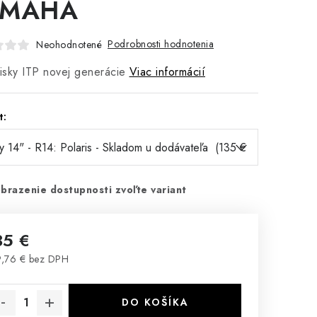
AMAHA
Podrobnosti hodnotenia
Neohodnotené
sky ITP novej generácie
Viac informácií
t:
brazenie dostupnosti zvoľte variant
35 €
,76 € bez DPH
notková cena:
DO KOŠÍKA