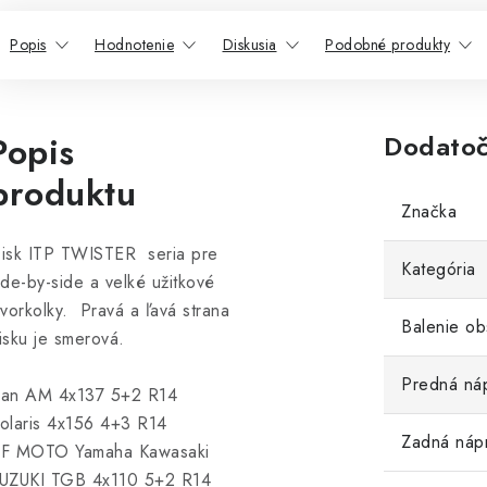
Popis
Hodnotenie
Diskusia
Podobné produkty
Popis
Dodatoč
produktu
Značka
isk ITP TWISTER seria pre
Kategória
ide-by-side a velké užitkové
tvorkolky. Pravá a ľavá strana
Balenie ob
isku je smerová.
Predná ná
an AM 4x137 5+2 R14
olaris 4x156 4+3 R14
Zadná náp
F MOTO Yamaha Kawasaki
UZUKI TGB 4x110 5+2 R14