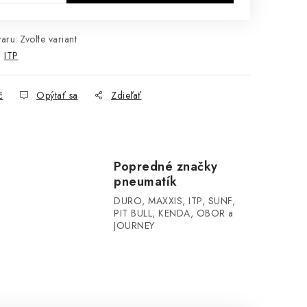
aru:
Zvoľte variant
:
ITP
č
Opýtať sa
Zdieľať
Popredné značky
pneumatík
DURO, MAXXIS, ITP, SUNF,
PIT BULL, KENDA, OBOR a
JOURNEY