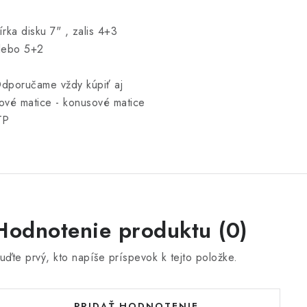
írka disku 7" , zalis 4+3
lebo 5+2
dporučame vždy kúpiť aj
ové matice - konusové matice
TP
Hodnotenie produktu (0)
uďte prvý, kto napíše príspevok k tejto položke.
PRIDAŤ HODNOTENIE