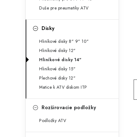
g
ý
Duše pre pneumatiky ATV
ó
p
r
Disky
a
i
e
n
Hliníkové disky 8" 9" 10"
Hliníkové disky 12"
e
Hliníkové disky 14"
l
Hliníkové disky 15"
Plechové disky 12"
Matice k ATV diskom ITP
Rozširovacie podložky
Podložky ATV