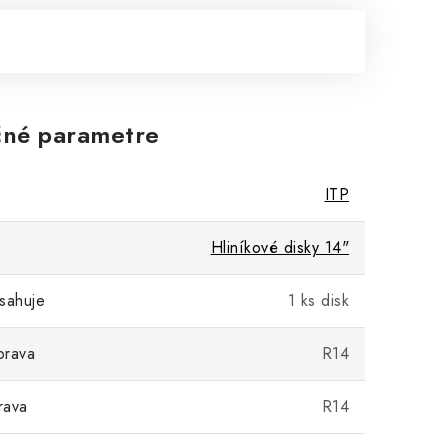
né parametre
ITP
Hliníkové disky 14"
sahuje
1 ks disk
prava
R14
rava
R14