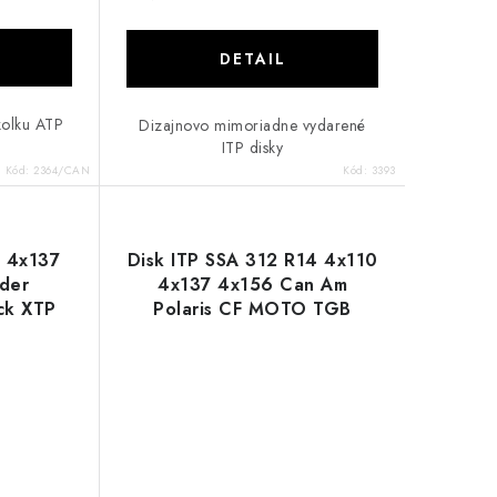
DETAIL
rkolku ATP
Dizajnovo mimoriadne vydarené
ITP disky
Kód:
2364/CAN
Kód:
3393
4 4x137
Disk ITP SSA 312 R14 4x110
der
4x137 4x156 Can Am
ck XTP
Polaris CF MOTO TGB