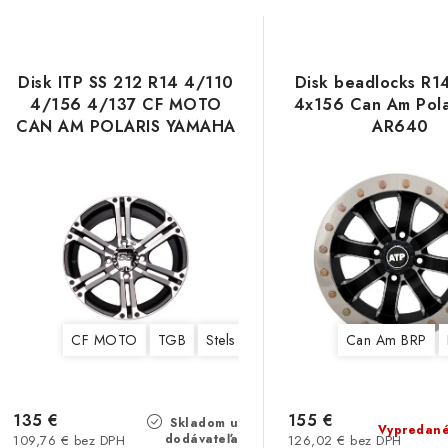
Disk ITP SS 212 R14 4/110
Disk beadlocks R1
4/156 4/137 CF MOTO
4x156 Can Am Pola
CAN AM POLARIS YAMAHA
AR640
CF MOTO
TGB
Stels
Yamaha
Suzuki
Can Am BRP
Kawasaki
135 €
155 €
Skladom u
Vypredan
dodávateľa
109,76 € bez DPH
126,02 € bez DPH