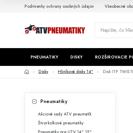
Prejsť
Podmienky ochrany osobných údajov
Všeobecné ob
na
obsah
PNEUMATIKY
DISKY
ROZŠIROVACIE 
Domov
Disky
Hliníkové disky 14"
Disk ITP TWI
B
K
Preskočiť
Pneumatiky
kategórie
a
o
t
Akciové sady ATV pneumatík
č
Štvorkolkové pneumatiky
e
n
Pneumatiky pre UTV 14" 15"