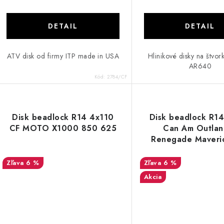
DETAIL
DETAIL
ATV disk od firmy ITP made in USA
Hlinikové disky na štvo
AR640
Kód:
2784/CF
Disk beadlock R14 4x110
Disk beadlock R1
CF MOTO X1000 850 625
Can Am Outlan
Renegade Maveri
6 %
6 %
Akcia