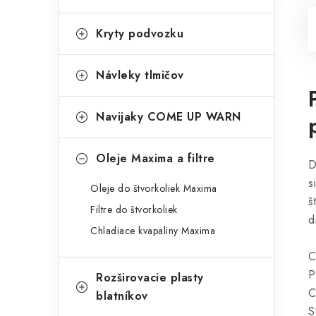
Kryty podvozku
Návleky tlmičov
Navijaky COME UP WARN
Oleje Maxima a filtre
D
s
Oleje do štvorkoliek Maxima
š
Filtre do štvorkoliek
d
Chladiace kvapaliny Maxima
C
P
Rozširovacie plasty
C
blatníkov
S