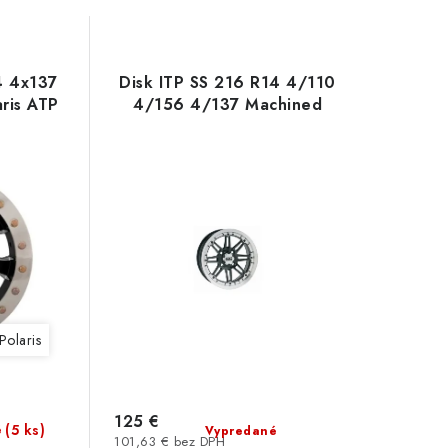
4 4x137
Disk ITP SS 216 R14 4/110
ris ATP
4/156 4/137 Machined
Polaris
Can Am BRP
Polaris
125 €
(5 ks)
é
Vypredané
101,63 € bez DPH