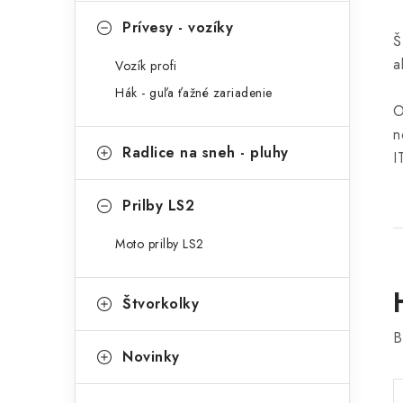
Prívesy - vozíky
Š
a
Vozík profi
Hák - guľa ťažné zariadenie
O
n
Radlice na sneh - pluhy
I
Prilby LS2
Moto prilby LS2
Štvorkolky
B
Novinky