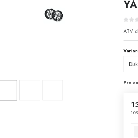
Y
ATV di
Varian
Pre zo
1
109
Jed