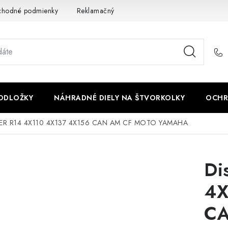
chodné podmienky
Reklamačný poriadok - formulár
Kontakt
PODLOŽKY
NÁHRADNÉ DIELY NA ŠTVORKOLKY
OCHR
STER R14 4X110 4X137 4X156 CAN AM CF MOTO YAMAHA
Di
4X
CA