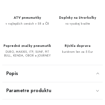
CF MOTO CFORCE X850/X1000
ATV pneumatiky
Doplnky na štvorkolky
POLARIS SPORTSMAN RZR 1000
v najlepších cenách v SR a ČR
vo vysokej kvalite
LINHAI 400/500/M550/650
Popredné značky pneumatík
Rýchla doprava
TGB BLADE 600/1000 LT LTX
DURO, MAXXIS, ITP, SUNF, PIT
kuriérom len za 5 Eur
BULL, KENDA, OBOR a JOURNEY
SEGWAY SNARLER AT6 AT5
Podmienky ochrany osobných údajov
Popis
Všeobecné obchodné podmienky
Reklamačný poriadok - formulár
Kontakt
Parametre produktu