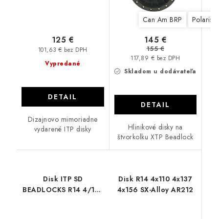
Can Am BRP
Polaris
145 €
125 €
155 €
101,63 € bez DPH
117,89 € bez DPH
Vypredané
Skladom u dodávateľa
DETAIL
DETAIL
Dizajnovo mimoriadne
Hlinikové disky na
vydarené ITP disky
štvorkolku XTP Beadlock
Disk ITP SD
Disk R14 4x110 4x137
BEADLOCKS R14 4/137
4x156 SX-Alloy AR212
4/110 4/156 Single