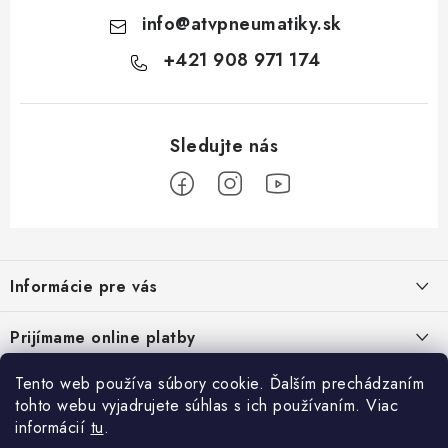
info
@
atvpneumatiky.sk
+421 908 971 174
Z
á
Informácie pre vás
p
ä
Podmienky ochrany osobných údajov
Prijímame online platby
t
Všeobecné obchodné podmienky
i
Tento web používa súbory cookie. Ďalším prechádzaním
Prihlásenie
e
Reklamačný poriadok - formulár
tohto webu vyjadrujete súhlas s ich používaním. Viac
E-mail
informácií
tu
.
Facebook
Kontakt