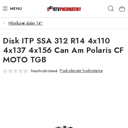
Prejsť
Hľad
na
obsah
Hliníkové disky 14"
PNEUMATIKY
Disk ITP SSA 312 R14 4x110
DISKY
4x137 4x156 Can Am Polaris CF
ROZŠIROVACIE PODLOŽKY
MOTO TGB
NÁHRADNÉ DIELY NA ŠTVORKOLKY
Podrobnosti hodnotenia
Neohodnotené
OCHRANNÉ RÁMY
KUFRE A BOXY
KRYTY PODVOZKU