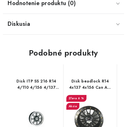
Hodnotenie produktu (0)
Diskusia
Podobné produkty
Disk ITP SS 216 R14
Disk beadlock R14
4/110 4/156 4/137
4x137 4x156 Can Am
Machined
Polaris XTP
6 %
Akcia