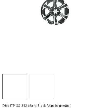
NÁVLEKY TLMIČOV
NAVIJAKY COME UP WARN
OLEJE MAXIMA A FILTRE
ROZŠIROVACIE PLASTY BLATNÍKOV
PRÍVESY - VOZÍKY
RADLICE NA SNEH - PLUHY
PRILBY LS2
ŠTVORKOLKY
NOVINKY
Disk ITP SS 312 Matte Black
Viac informácií