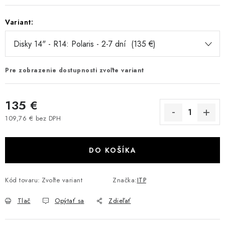
VÝPREDAJ
Variant:
AKCIA
INÉ PRÍSLUŠENSTVO
Pre zobrazenie dostupnosti zvoľte variant
YAMAHA GRIZZLY 550/660/700
135 €
SUZUKI KINGQUAD 700/750 LTA
109,76 € bez DPH
Jednotková cena:
CAN AM OUTLANDER 570/650/800/1000
DO KOŠÍKA
CAN AM RENEGADE 570/650/800/1000
Kód tovaru:
Zvoľte variant
Značka:
ITP
CF MOTO X450/X520/X550/X625
Tlač
Opýtať sa
Zdieľať
CF MOTO 800/850 GLADIATOR X8