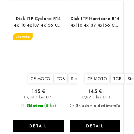
Disk ITP Cyclone R14
Disk ITP Hurricane R14
4x110 4x137 4x156 Can
4x110 4x137 4x156 Can
Am CF MOTO Yamaha
Am CF MOTO Yamaha
Výpredaj
CF MOTO
TGB
Stels
Yamaha
CF MOTO
Suzuki
TGB
Kawa
Ste
145 €
145 €
117,89 € bez DPH
117,89 € bez DPH
(5 ks)
Skladom
Skladom u dodávateľa
DETAIL
DETAIL