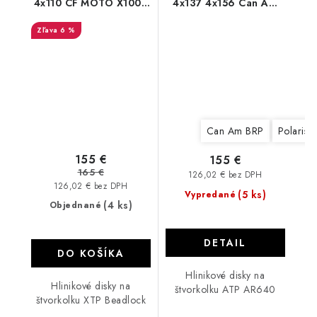
4x110 CF MOTO X1000
4x137 4x156 Can Am
850 625
Polaris ATP AR640
6 %
Can Am BRP
Polaris
155 €
155 €
165 €
126,02 € bez DPH
126,02 € bez DPH
(5 ks)
Vypredané
(4 ks)
Objednané
DETAIL
DO KOŠÍKA
Hlinikové disky na
Hlinikové disky na
štvorkolku ATP AR640
štvorkolku XTP Beadlock