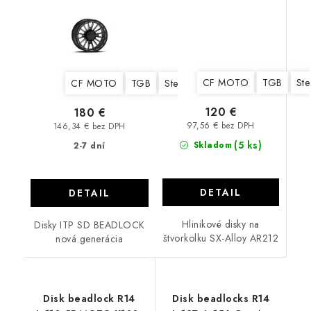
CF MOTO
TGB
Ste
CF MOTO
TGB
Stels
Yamaha
Suzuki
Kawa
120 €
180 €
97,56 € bez DPH
146,34 € bez DPH
(5 ks)
Skladom
2-7 dní
DETAIL
DETAIL
Hlinikové disky na
Disky ITP SD BEADLOCK
štvorkolku SX-Alloy AR212
nová generácia
Disk beadlock R14
Disk beadlocks R14