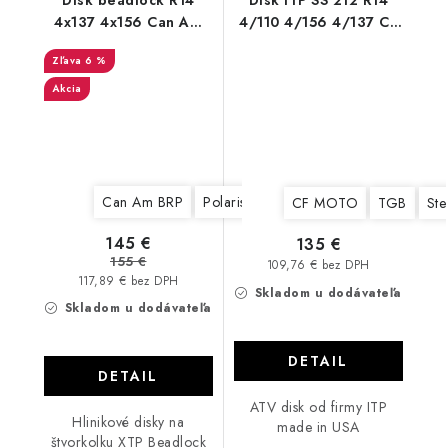
Disk beadlock R14
Disk ITP SS 212 R14
4x137 4x156 Can Am
4/110 4/156 4/137 CF
Polaris XTP
MOTO CAN AM
6 %
POLARIS YAMAHA
Akcia
Can Am BRP
Polaris
CF MOTO
TGB
Ste
145 €
135 €
155 €
109,76 € bez DPH
117,89 € bez DPH
Skladom u dodávateľa
Skladom u dodávateľa
DETAIL
DETAIL
ATV disk od firmy ITP
Hlinikové disky na
made in USA
štvorkolku XTP Beadlock