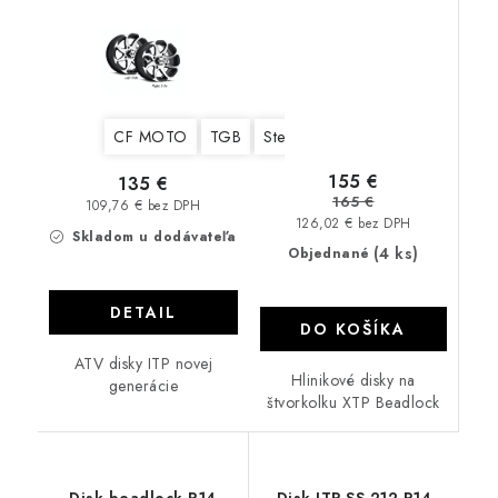
CF MOTO
TGB
Stels
Yamaha
Suzuki
Kawa
155 €
135 €
165 €
109,76 € bez DPH
126,02 € bez DPH
Skladom u dodávateľa
(4 ks)
Objednané
DETAIL
DO KOŠÍKA
ATV disky ITP novej
Hlinikové disky na
generácie
štvorkolku XTP Beadlock