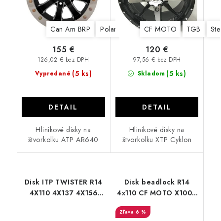
Can Am BRP
Polaris
CF MOTO
TGB
Ste
155 €
120 €
126,02 € bez DPH
97,56 € bez DPH
(5 ks)
(5 ks)
Vypredané
Skladom
DETAIL
DETAIL
Hlinikové disky na
Hlinikové disky na
štvorkolku ATP AR640
štvorkolku XTP Cyklon
Disk ITP TWISTER R14
Disk beadlock R14
4X110 4X137 4X156
4x110 CF MOTO X1000
CAN AM CF MOTO
850 625
6 %
YAMAHA