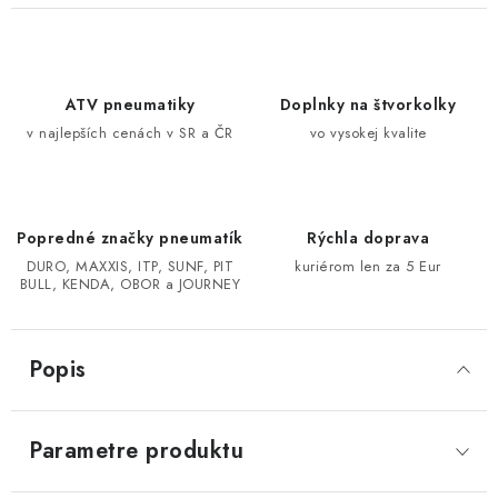
CF MOTO CFORCE X850/X1000
POLARIS SPORTSMAN RZR 1000
ATV pneumatiky
Doplnky na štvorkolky
v najlepších cenách v SR a ČR
vo vysokej kvalite
LINHAI 400/500/M550/650
TGB BLADE 600/1000 LT LTX
Popredné značky pneumatík
Rýchla doprava
DURO, MAXXIS, ITP, SUNF, PIT
kuriérom len za 5 Eur
SEGWAY SNARLER AT6 AT5
BULL, KENDA, OBOR a JOURNEY
Podmienky ochrany osobných údajov
Popis
Všeobecné obchodné podmienky
Reklamačný poriadok - formulár
Kontakt
Parametre produktu