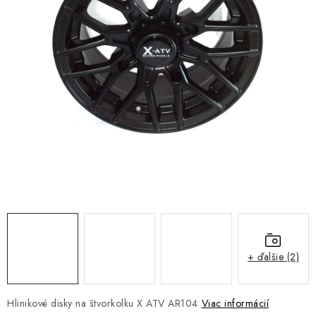
NÁVLEKY TLMIČOV
NAVIJAKY COME UP WARN
OLEJE MAXIMA A FILTRE
ROZŠIROVACIE PLASTY BLATNÍKOV
PRÍVESY - VOZÍKY
RADLICE NA SNEH - PLUHY
PRILBY LS2
+ ďalšie (2)
ŠTVORKOLKY
NOVINKY
Hlinikové disky na štvorkolku X ATV AR104
Viac informácií