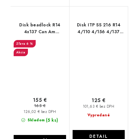
Disk beadlock R14
Disk ITP SS 216 R14
4x137 Can Am
4/110 4/156 4/137
Outlander Renegade
Machined
6 %
Maverick XTP
Akcia
155 €
125 €
165 €
101,63 € bez DPH
126,02 € bez DPH
Vypredané
(5 ks)
Skladom
DETAIL