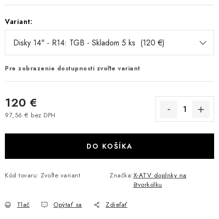
VÝPREDAJ
Variant:
AKCIA
INÉ PRÍSLUŠENSTVO
Pre zobrazenie dostupnosti zvoľte variant
YAMAHA GRIZZLY 550/660/700
120 €
SUZUKI KINGQUAD 700/750 LTA
97,56 € bez DPH
Jednotková cena:
CAN AM OUTLANDER 570/650/800/1000
DO KOŠÍKA
CAN AM RENEGADE 570/650/800/1000
Kód tovaru:
Zvoľte variant
Značka:
X-ATV doplnky na
štvorkolku
CF MOTO X450/X520/X550/X625
Tlač
Opýtať sa
Zdieľať
CF MOTO 800/850 GLADIATOR X8