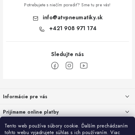
Potrebujete s niečím poradiť? Sme tu pre vás!
info
@
atvpneumatiky.sk
+421 908 971 174
Z
á
Informácie pre vás
p
ä
Podmienky ochrany osobných údajov
Prijímame online platby
t
Všeobecné obchodné podmienky
i
Tento web používa súbory cookie. Ďalším prechádzaním
Prihlásenie
e
Reklamačný poriadok - formulár
tohto webu vyjadrujete súhlas s ich používaním. Viac