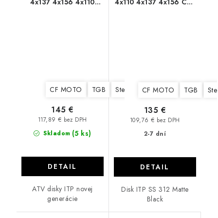
4x137 4x156 4x110
4x110 4x137 4x156 Can
CAN AM Polaris CF
Am Polaris CF MOTO
MOTO
TGB
CF MOTO
TGB
Stels
Yamaha
Suzuki
Kawa
CF MOTO
TGB
Ste
145 €
135 €
117,89 € bez DPH
109,76 € bez DPH
(5 ks)
Skladom
2-7 dní
DETAIL
DETAIL
ATV disky ITP novej
Disk ITP SS 312 Matte
generácie
Black