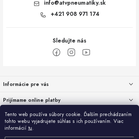
info
@
atvpneumatiky.sk
+421 908 971 174
Z
á
Informácie pre vás
p
ä
Podmienky ochrany osobných údajov
Prijímame online platby
t
Všeobecné obchodné podmienky
i
Tento web používa súbory cookie. Ďalším prechádzaním
Prihlásenie
e
Reklamačný poriadok - formulár
tohto webu vyjadrujete súhlas s ich používaním. Viac
E-mail
informácií
tu
.
Facebook
Kontakt