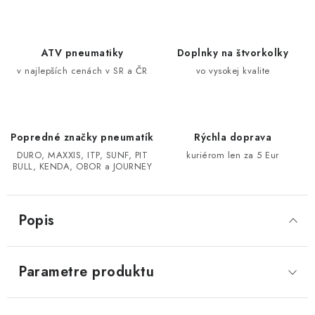
CF MOTO CFORCE X850/X1000
ATV pneumatiky
Doplnky na štvorkolky
POLARIS SPORTSMAN RZR 1000
v najlepších cenách v SR a ČR
vo vysokej kvalite
LINHAI 400/500/M550/650
Popredné značky pneumatík
Rýchla doprava
TGB BLADE 600/1000 LT LTX
DURO, MAXXIS, ITP, SUNF, PIT
kuriérom len za 5 Eur
BULL, KENDA, OBOR a JOURNEY
SEGWAY SNARLER AT6 AT5
Podmienky ochrany osobných údajov
Popis
Všeobecné obchodné podmienky
Reklamačný poriadok - formulár
Kontakt
Parametre produktu