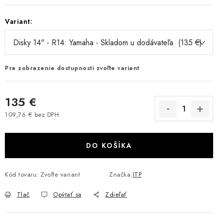
VÝPREDAJ
Variant:
AKCIA
INÉ PRÍSLUŠENSTVO
Pre zobrazenie dostupnosti zvoľte variant
YAMAHA GRIZZLY 550/660/700
135 €
SUZUKI KINGQUAD 700/750 LTA
109,76 € bez DPH
Jednotková cena:
CAN AM OUTLANDER 570/650/800/1000
DO KOŠÍKA
CAN AM RENEGADE 570/650/800/1000
Kód tovaru:
Zvoľte variant
Značka:
ITP
CF MOTO X450/X520/X550/X625
Tlač
Opýtať sa
Zdieľať
CF MOTO 800/850 GLADIATOR X8