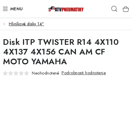
Prejsť
Hľad
na
obsah
Hliníkové disky 14"
PNEUMATIKY
Disk ITP TWISTER R14 4X110
DISKY
4X137 4X156 CAN AM CF
ROZŠIROVACIE PODLOŽKY
MOTO YAMAHA
NÁHRADNÉ DIELY NA ŠTVORKOLKY
Podrobnosti hodnotenia
Neohodnotené
OCHRANNÉ RÁMY
KUFRE A BOXY
KRYTY PODVOZKU