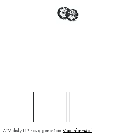
NÁVLEKY TLMIČOV
NAVIJAKY COME UP WARN
OLEJE MAXIMA A FILTRE
ROZŠIROVACIE PLASTY BLATNÍKOV
PRÍVESY - VOZÍKY
RADLICE NA SNEH - PLUHY
PRILBY LS2
ŠTVORKOLKY
NOVINKY
ATV disky ITP novej generácie
Viac informácií