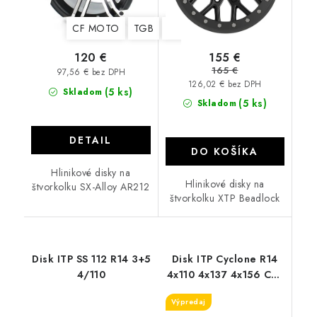
CF MOTO
TGB
Stels
Yamaha
Suzuki
Kawa
155 €
120 €
165 €
97,56 € bez DPH
126,02 € bez DPH
(5 ks)
Skladom
(5 ks)
Skladom
DETAIL
DO KOŠÍKA
Hlinikové disky na
Hlinikové disky na
štvorkolku SX-Alloy AR212
štvorkolku XTP Beadlock
Disk ITP SS 112 R14 3+5
Disk ITP Cyclone R14
4/110
4x110 4x137 4x156 Can
Am CF MOTO Yamaha
Výpredaj