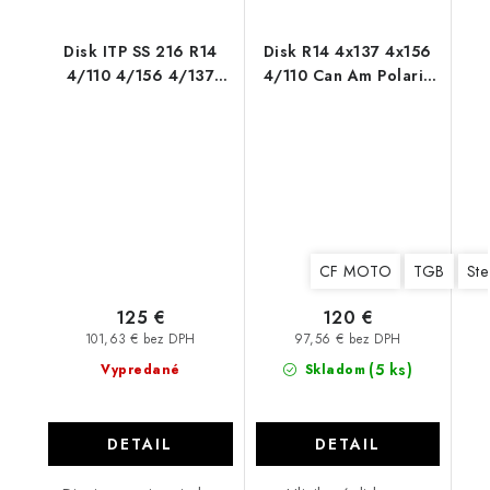
Disk ITP SS 216 R14
Disk R14 4x137 4x156
4/110 4/156 4/137
4/110 Can Am Polaris
Machined
CF MOTO Cyklon
CF MOTO
TGB
Ste
125 €
120 €
101,63 € bez DPH
97,56 € bez DPH
(5 ks)
Vypredané
Skladom
DETAIL
DETAIL