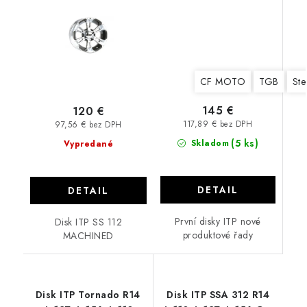
CF MOTO
TGB
Ste
145 €
120 €
117,89 € bez DPH
97,56 € bez DPH
(5 ks)
Skladom
Vypredané
DETAIL
DETAIL
První disky ITP nové
Disk ITP SS 112
produktové řady
MACHINED
Disk ITP Tornado R14
Disk ITP SSA 312 R14