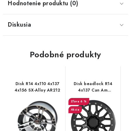
Hodnotenie produktu (0)
Diskusia
Podobné produkty
Disk R14 4x110 4x137
Disk beadlock R14
4x156 SX-Alloy AR212
4x137 Can Am
Outlander Renegade
6 %
Maverick XTP
Akcia